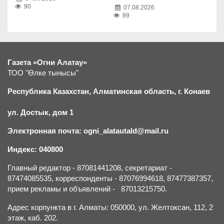
90
07.08.2026
89
Газета «Огни Алатау»
ТОО "Өлке тынысы"
Республика Казахстан, Алматинская область, г.
К
онаев
ул. Достык, дом 1
Электронная почта: ogni_alatautald@mail.ru
Индекс: 040800
Главный редактор - 87081441208, секретариат -
87474085535, корреспонденты - 87076994618, 87477387357,
прием рекламы и объявлений - 87013215750.
Адрес корпункта в г. Алматы: 050000, ул. Желтоксан, 112, 2
этаж, каб. 202.