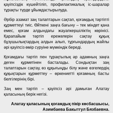
қауіпсіздік күшейтіліп, профилактикалық іс-шаралар
тұрақты түрде ұйымдастырылуда.
Әрбір азамат заң талаптарын сақтап, қоғамдық тәртіпті
құрметтеуі тиіс. Өйткені заңға бағыну – тек міндет қана
емес, қоғам алдындағы жауапкершіліктің көрінісі.
Қарапайым тәртіп ережелерін сақтау құқық
бұзушылықтардың алдын алып, тұрғындардың жайлы
әрі қауіпсіз өмір сүруіне мүмкіндік береді.
Қоғамдағы тәртіп пен тұрақтылық әр адамның заңға
деген құрметінен басталады. Сондықтан заң
талаптарын сақтау, өз құқығыңды білу және өзгелердің
құқықтарын құрметтеу – өркениетті қоғамның басты
белгілерінің бірі.
Заң мен тәртіп – қауіпсіз әрі дамыған Алатау
қаласының берік негізі.
Алатау қаласының қоғамдық пікір көсбасшысы,
Азимбаева Бакытгул Бязбаевна.