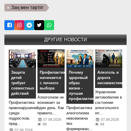
Заң мен тәртіп
ДРУГИЕ НОВОСТИ
Защита
Профилактика
Почему
Алкоголь и
детей
начинается
здоровый
дорога
требует
с личного
образ
несовместимы
совместных
выбора
жизни -
Управление
действий
лучшая
Алкоголизм не
автомобилем в
профилактика
Профилактика
возникает за
состоянии
правонарушений
один день. Как
Профилактика
алкогольного
среди
правило,...
алкоголизма
оп...
подростков,
невозможна
07.08.2026
07.08.2026
пред...
без
88
84
формирован...
07.08.2026