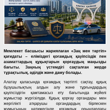
Мемлекет басшысы жариялаған «Заң мен тәртіп»
қағидаты – еліміздегі қоғамдық қауіпсіздік пен
азаматтардың құқықтарын қорғаудың маңызды
бағыты. Заңның үстемдігі сақталған жерде
тұрақтылық, әділдік және даму болады.
Алатау қаласында қоғамдық тәртіпті сақтау, құқық
бұзушылықтың алдын алу және тұрғындардың
қауіпсіздігін қамтамасыз ету бағытында жүйелі
жұмыстар жүргізілуде. Құқық қорғау органдары мен
жергілікті атқарушы органдардың бірлескен
жұмысының нәтижесінде қоғамдық орындардағы