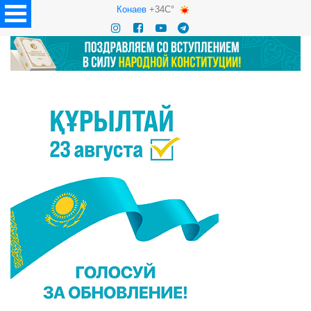
Конаев
+34C°