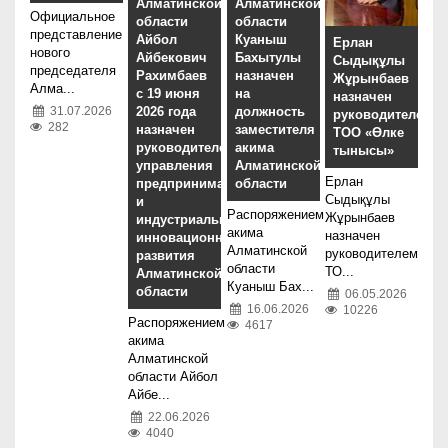
Алматинской
Алматинской
Официальное
области
области
представление
Айбол
Куаныш
Ерлан
нового
Айбекович
Бахытулы
Сыдықұлы
председателя
Рахимбаев
назначен
Жұрынбаев
Алма...
с 19 июня
на
назначен
31.07.2026
2026 года
должность
руководителем
282
назначен
заместителя
ТОО «Өлке
руководителем
акима
тынысы»
управления
Алматинской
Ерлан
предпринимательства
области
Сыдықұлы
и
Распоряжением
Жұрынбаев
индустриально-
акима
назначен
инновационного
Алматинской
руководителем
развития
области
ТО...
Алматинской
Куаныш Бах...
области
06.05.2026
16.06.2026
10226
Распоряжением
4617
акима
Алматинской
области Айбол
Айбе...
22.06.2026
4040