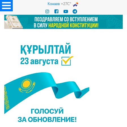
Конаев
+27C°