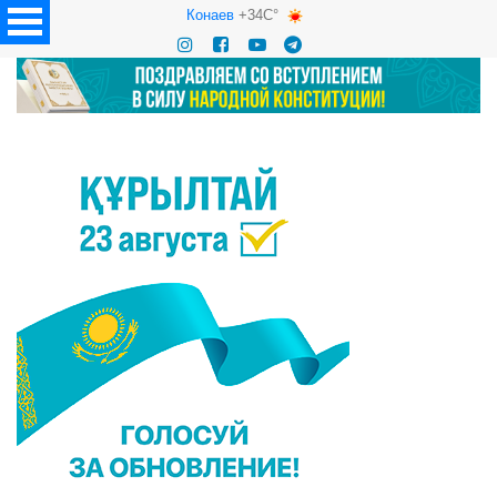
Конаев
+34C°