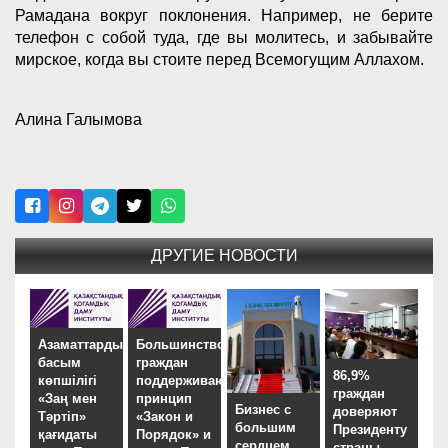
Рамадана вокруг поклонения. Например, не берите
телефон с собой туда, где вы молитесь, и забывайте
мирское, когда вы стоите перед Всемогущим Аллахом.
Алина Галымова
ДРУГИЕ НОВОСТИ
Азаматтардың
Большинство
басым
граждан
86,9%
көпшілігі
поддерживают
граждан
«Заң мен
принцип
Бизнес с
доверяют
Тәртіп»
«Закон и
большим
Президенту
қағидаты
Порядок» и
сердцем
страны –