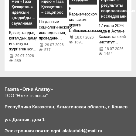
мен «Таза
идею «Таза
результаты
Қазақстан»
Қазақстан»
В
социологических
идеясын
– соцопрос
Каракемерском
исследований
қолдайды –
сельском
По данным
сауалнама
округе
17 июля 2026
социологического
Енбекшиказахского...
года в Астане
Қазақстандық
исследования,
Казахстанский
18.07.2026
қоғамдық даму
проведенн...
институт...
1691
институты
29.07.2026
жүргізген қоғ...
18.07.2026
577
1454
29.07.2026
589
Газета «Огни Алатау»
ТОО "Өлке тынысы"
Республика Казахстан, Алматинская область, г.
К
онаев
ул. Достык, дом 1
Электронная почта: ogni_alatautald@mail.ru