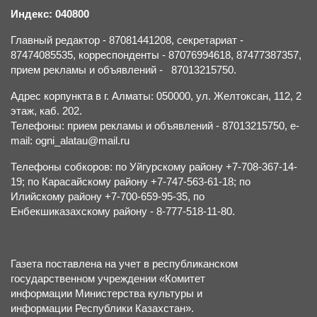
Индекс: 040800
Главный редактор - 87081441208, секретариат -
87474085535, корреспонденты - 87076994618, 87477387357,
прием рекламы и объявлений - 87013215750.
Адрес корпункта в г. Алматы: 050000, ул. Желтоксан, 112, 2
этаж, каб. 202.
Телефоны: прием рекламы и объявлений - 87013215750, e-
mail: ogni_alatau@mail.ru
Телефоны собкоров: по Уйгурскому району +7-708-367-14-
19; по Карасайскому району +7-747-563-61-18; по
Илийскому району +7-700-659-95-35, по
Енбекшиказахскому району - 8-777-518-11-80.
Газета поставлена на учет в республиканском
государственном учреждении «Комитет
информации Министерства культуры и
информации Республики Казахстан».