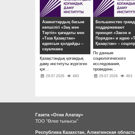
Азаматтардың басым
Большинство гражд
көпшілігі «Заң мен
поддерживают
Тәртіп» қағидаты мен
принцип «Закон и
«Таза Қазақстан»
Порядок» и идею «Т
идеясын қолдайды –
Қазақстан» – соцоп
сауалнама
По данным
Қазақстандық қоғамдық
социологического
даму институты жүргізген
исследования,
қоғ...
проведенн...
29.07.2026
483
29.07.2026
463
Газета «Огни Алатау»
ТОО "Өлке тынысы"
Республика Казахстан, Алматинская область,