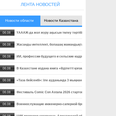
ЛЕНТА НОВОСТЕЙ
Новости области
Новости Казахстана
06.08
ҮАААЖ-да жол жүру ақысын төлеу тәртібі өзгерді: төлемді уа
06.08
Жасанды интеллект, болашақ мамандықтар және ауылдағы кад
06.08
ИИ, профессии будущего и сельские кадры - о чем спорили пар
06.08
В Казахстане издана книга «Әділетті қоғамға шыншыл сөз», в
06.08
«Таза бейсенбі»: Іле ауданында 3 мыңнан астам адам сенбілік
06.08
Фестиваль Comic Con Astana 2026 стартовал в столице
06.08
Военнослужащие инженерно-саперной бригады осваивают прак
06.08
ЦИК проверил готовность Алматинской области к выборам деп