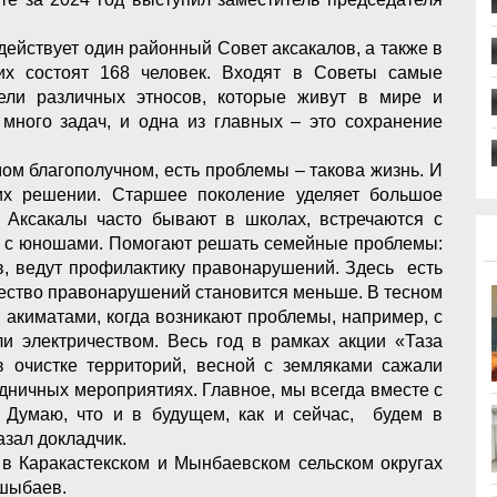
действует один районный Совет аксакалов, а также в
них состоят 168 человек. Входят в Советы самые
ели различных этносов, которые живут в мире и
 много задач, и одна из главных – это сохранение
мом благополучном, есть проблемы – такова жизнь. И
их решении. Старшее поколение уделяет большое
 Аксакалы часто бывают в школах, встречаются с
ы с юношами. Помогают решать семейные проблемы:
в, ведут профилактику правонарушений. Здесь есть
чество правонарушений становится меньше. В тесном
 акиматами, когда возникают проблемы, например, с
ли электричеством. Весь год в рамках акции «Таза
в очистке территорий, весной с земляками сажали
дничных мероприятиях. Главное, мы всегда вместе с
 Думаю, что и в будущем, как и сейчас, будем в
азал докладчик.
 в Каракастекском и Мынбаевском сельском округах
шыбаев.