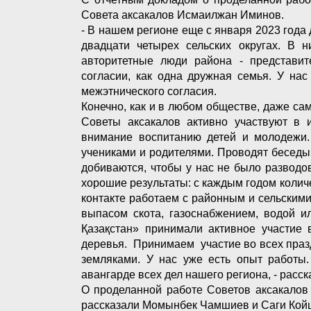
Совета аксакалов Исмаилжан Иминов.
- В нашем регионе еще с января 2023 года 
двадцати четырех сельских округах. В 
авторитетные люди района - представит
согласии, как одна дружная семья. У нас
межэтнического согласия.
Конечно, как и в любом обществе, даже са
Советы аксакалов активно участвуют в 
внимание воспитанию детей и молодежи.
учениками и родителями. Проводят бесед
добиваются, чтобы у нас не было разводо
хорошие результаты: с каждым годом коли
контакте работаем с районным и сельскими
выпасом скота, газоснабжением, водой и
Қазақстан» принимали активное участие 
деревья. Принимаем участие во всех праз
земляками. У нас уже есть опыт работы.
авангарде всех дел нашего региона, - расск
О проделанной работе Советов аксакалов
рассказали Момынбек Чамшиев и Саги Кой