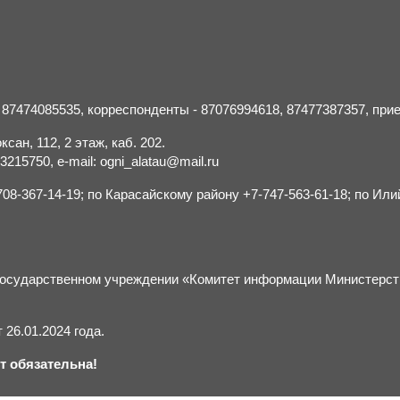
- 87474085535, корреспонденты - 87076994618, 87477387357, пр
сан, 112, 2 этаж, каб. 202.
15750, e-mail: ogni_alatau@mail.ru
8-367-14-19; по Карасайскому району +7-747-563-61-18; по Или
м государственном учреждении «Комитет информации Министерс
26.01.2024 года.
т обязательна!