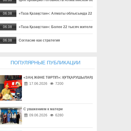
06.08
«Таза Қазақстан»: Алматы облысында 22 мыңнан астам тұрғ
06.08
«Таза Қазақстан»: Более 22 тысяч жителей Алматинской област
06.08
Согласие как стратегия
06.08
Поход без происшествий
ПОПУЛЯРНЫЕ ПУБЛИКАЦИИ
06.08
Работа без унижений
«ЗАҢ ЖӘНЕ ТӘРТІП»: ҚҰТҚАРУШЫЛАРДЫҢ ЕҢБЕГІМЕН ТАН
06.08
Безопасность начинается с ответственности
17.06.2026
7200
06.08
Бытовое насилие - не семейное дело
06.08
Инвестиции в здоровье
С уважением к матери
09.06.2026
6280
06.08
Борьба с наркоманией выходит на новый уровень