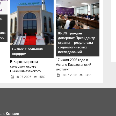
ан
аза
86,9% граждан
рос
доверяют Президенту
страны – результаты
социологических
Бизнес с большим
исследований
сердцем
17 июля 2026 года в
В Каракемерском
Астане Казахстанский
сельском округе
институт...
Енбекшиказахского...
18.07.2026
1366
18.07.2026
1582
 г.
К
онаев