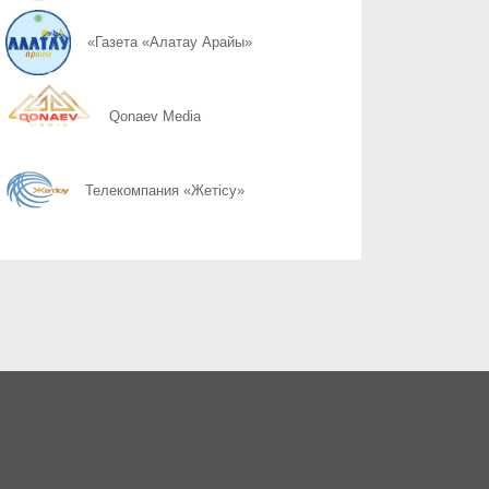
06.08
Қоршаған ортамыздың тазалығын сақтау – баршамыздың ортақ
«Газета «Алатау Арайы»
06.08
Казахстану нужен новый уровень контроля: что предлагают уч
Qonaev Media
06.08
Радиоэкологический мониторинг приграничных территорий Каза
Телекомпания «Жетісу»