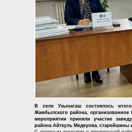
В селе Узынагаш состоялось итог
Жамбылского района, организованное 
мероприятии приняли участие завед
района Айткуль Медеуова, старейшины и
С отчетным докладом о проделанной рабо