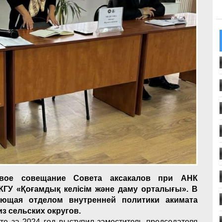
овое совещание Совета аксакалов при АНК
КГУ «Қоғамдық келісім және даму орталығы». В
ующая отделом внутренней политики акимата
з сельских округов.
те за 2024 год выступил заместитель председателя