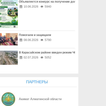
Объявляется конкурс на получение долгосрочного гранта д
06.08
Наркотическая зависимость разрушает здоровье
10.06.2026
5940
06.08
Собственник обязан соблюдать законодательство
06.08
Опасный обгон – риск для каждого
Помогаем и защищаем
06.08
Перекресток, где победила вежливость
08.06.2026
5790
06.08
Право собственности - основа доверия
В Карасайском районе введен режим ЧС местного масштаба
06.08
Собственность начинается с уважения
02.07.2026
5052
06.08
Трезвость - часть профессии
06.08
Дом, где праздник заканчивается бедой
ПАРТНЕРЫ
06.08
Поддельный начальник на связи
Акимат Алматинской области
06.08
Дроппер - не безобидный посредник