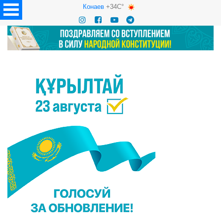
Конаев
+34C°