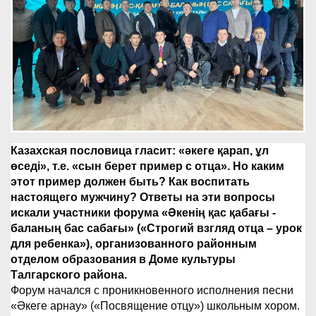
Казахская пословица гласит: «әкеге қарап, ұл
өседі», т.е. «сын берет пример с отца». Но каким
этот пример должен быть? Как воспитать
настоящего мужчину? Ответы на эти вопросы
искали участники форума «Әкенің қас қабағы -
баланың бас сабағы» («Строгий взгляд отца – урок
для ребенка»), организованного районным
отделом образования в Доме культуры
Талгарского района.
Форум начался с проникновенного исполнения песни
«Әкеге арнау» («Посвящение отцу») школьным хором.