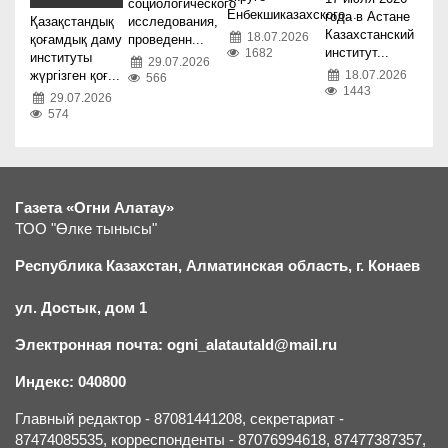
социологического
Енбекшиказахского...
года в Астане
Қазақстандық
исследования,
Казахстанский
18.07.2026
қоғамдық даму
проведенн...
институт...
1682
институты
29.07.2026
жүргізген қоғ...
18.07.2026
566
1443
29.07.2026
574
Газета «Огни Алатау»
ТОО "Өлке тынысы"
Республика Казахстан, Алматинская область, г.
К
онаев
ул. Достык, дом 1
Электронная почта: ogni_alatautald@mail.ru
Индекс: 040800
Главный редактор - 87081441208, секретариат -
87474085535, корреспонденты - 87076994618, 87477387357,