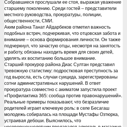
Собравшиеся прослушали ее стоя, выражая уважение
старшему поколению. Среди гостей – представители
местного руководства, прокуратуры, полиции,
общественности, СМИ.
Аким района Танат Айдарбеков отметил важность
подобных встреч, подчеркивая, что отцовская забота и
внимание – основа формирования личности. Он также
подчеркнул, что зачастую отцы, несмотря на занятость
и работу, обязаны находить время для своих детей,
уделять их воспитанию большое внимание.
Старший прокурор района Диас Султан представил
тревожную статистику: подростковая преступность за
год выросла, есть случаи суицида, зарегистрированы
сотни административных нарушений. В ответ
прокуратура совместно с акиматом запустила проект
«Профилактика 365: сообща против правонарушений».
Реальные примеры показывают, что безразличие
родителей играет ключевую роль: в селе Бесагаш
молодежь собиралась на площади Мустафы Озтюрка,
устраивая дебоши. Выяснилось, что
несовершеннолетним продавался алкоголь в магазине