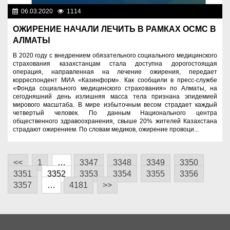
06.03.2020
1114
Назначения
ОЖИРЕНИЕ НАЧАЛИ ЛЕЧИТЬ В РАМКАХ ОСМС В
АЛМАТЫ
В 2020 году с внедрением обязательного социального медицинского
страхования казахстанцам стала доступна дорогостоящая
операция, направленная на лечение ожирения, передает
корреспондент МИА «Казинформ». Как сообщили в пресс-службе
«Фонда социального медицинского страхования» по Алматы, на
сегодняшний день излишняя масса тела признана эпидемией
мирового масштаба. В мире избыточным весом страдает каждый
четвертый человек. По данным Национального центра
общественного здравоохранения, свыше 20% жителей Казахстана
страдают ожирением. По словам медиков, ожирение провоци...
<<
1
…
3347
3348
3349
3350
3351
3352
3353
3354
3355
3356
3357
…
4181
>>