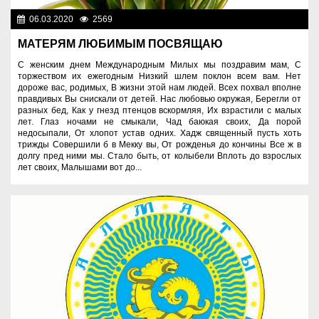
06.03.2020
2569
Спецпроекты
МАТЕРЯМ ЛЮБИМЫМ ПОСВЯЩАЮ
С женским днем Международным Милых мы поздравим мам, С
торжеством их ежегодным Низкий шлем поклон всем вам. Нет
дороже вас, родимых, В жизни этой нам людей. Всех похвал вполне
правдивых Вы снискали от детей. Нас любовью окружая, Берегли от
разных бед, Как у гнезд птенцов вскормляя, Их взрастили с малых
лет. Глаз ночами не смыкали, Чад баюкая своих, Да порой
недосыпали, От хлопот устав одних. Хадж священный пусть хоть
трижды Совершили б в Мекку вы, От рожденья до кончины Все ж в
долгу пред ними мы. Стало быть, от колыбели Вплоть до взрослых
лет своих, Малышами вот до...