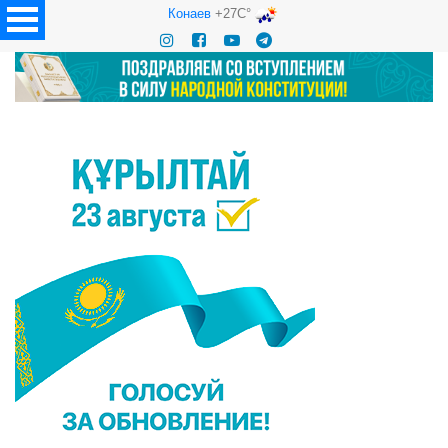
Конаев
+27C°