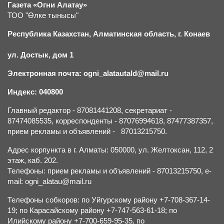
Газета «Огни Алатау»
ТОО "Өлке тынысы"
Республика Казахстан, Алматинская область, г.
К
онаев
ул. Достык, дом 1
Электронная почта: ogni_alatautald@mail.ru
Индекс: 040800
Главный редактор - 87081441208, секретариат -
87474085535, корреспонденты - 87076994618, 87477387357,
прием рекламы и объявлений - 87013215750.
Адрес корпункта в г. Алматы: 050000, ул. Желтоксан, 112, 2
этаж, каб. 202.
Телефоны: прием рекламы и объявлений - 87013215750, e-
mail: ogni_alatau@mail.ru
Телефоны собкоров: по Уйгурскому району +7-708-367-14-
19; по Карасайскому району +7-747-563-61-18; по
Илийскому району +7-700-659-95-35, по