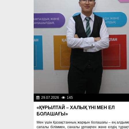
29.07.2026
145
Важные новос
«ҚҰРЫЛТАЙ – ХАЛЫҚ ҮНІ МЕН ЕЛ
БОЛАШАҒЫ»
Мен үшін Қазақстанның жарқын болашағы – ең алдым
сапалы біліммен, саналы ұрпақпен және елдің тұрақ