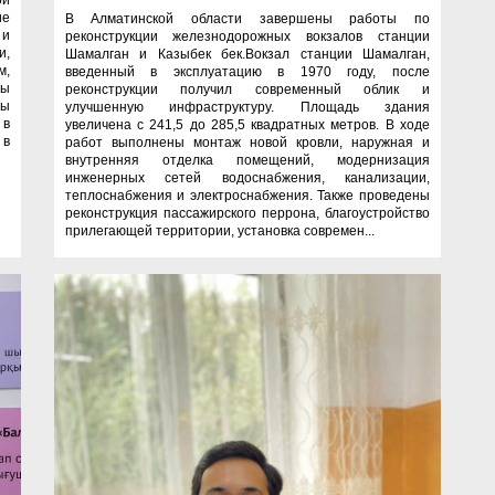
ие
В Алматинской области завершены работы по
 и
реконструкции железнодорожных вокзалов станции
и,
Шамалган и Казыбек бек.Вокзал станции Шамалган,
м,
введенный в эксплуатацию в 1970 году, после
сы
реконструкции получил современный облик и
ты
улучшенную инфраструктуру. Площадь здания
 в
увеличена с 241,5 до 285,5 квадратных метров. В ходе
 в
работ выполнены монтаж новой кровли, наружная и
внутренняя отделка помещений, модернизация
инженерных сетей водоснабжения, канализации,
теплоснабжения и электроснабжения. Также проведены
реконструкция пассажирского перрона, благоустройство
прилегающей территории, установка современ...