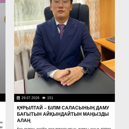
ти
29.07.2026
151
Важные новости
ҚҰРЫЛТАЙ – БІЛІМ САЛАСЫНЫҢ ДАМУ
БАҒЫТЫН АЙҚЫНДАЙТЫН МАҢЫЗДЫ
АЛАҢ
ен
ты
Кез келген кәсіби қауымдастықтың дамуы ашық пікірге,