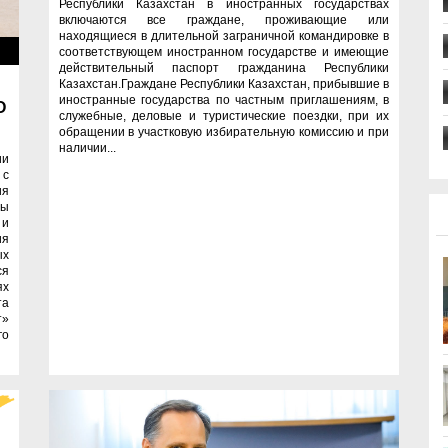
Республики Казахстан в иностранных государствах
включаются все граждане, проживающие или
находящиеся в длительной заграничной командировке в
ти
соответствующем иностранном государстве и имеющие
действительный паспорт гражданина Республики
Казахстан.Граждане Республики Казахстан, прибывшие в
иностранные государства по частным приглашениям, в
О
служебные, деловые и туристические поездки, при их
обращении в участковую избирательную комиссию и при
наличии...
ии
 с
ия
ты
 и
ия
ых
ся
ях
та
т»
го