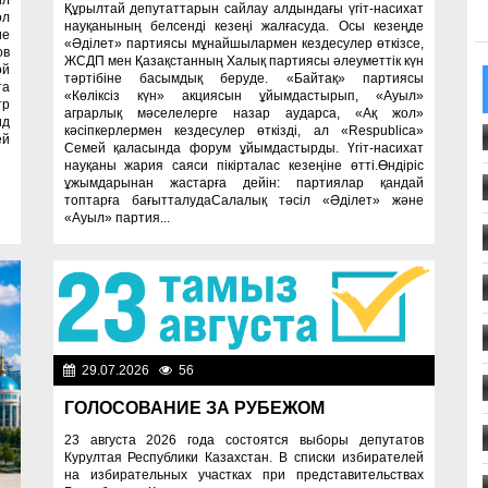
ил
Құрылтай депутаттарын сайлау алдындағы үгіт-насихат
ол
науқанының белсенді кезеңі жалғасуда. Осы кезеңде
ие
«Әділет» партиясы мұнайшылармен кездесулер өткізсе,
ов
ЖСДП мен Қазақстанның Халық партиясы әлеуметтік күн
ой
тәртібіне басымдық беруде. «Байтақ» партиясы
та
«Көліксіз күн» акциясын ұйымдастырып, «Ауыл»
тр
аграрлық мәселелерге назар аударса, «Ақ жол»
ид
кәсіпкерлермен кездесулер өткізді, ал «Respublica»
ей
Семей қаласында форум ұйымдастырды. Үгіт-насихат
науқаны жария саяси пікірталас кезеңіне өтті.Өндіріс
ұжымдарынан жастарға дейін: партиялар қандай
топтарға бағытталудаСалалық тәсіл «Әділет» және
«Ауыл» партия...
29.07.2026
56
Важные новости
ГОЛОСОВАНИЕ ЗА РУБЕЖОМ
23 августа 2026 года состоятся выборы депутатов
Курултая Республики Казахстан. В списки избирателей
на избирательных участках при представительствах