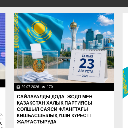
ти
29.07.2026
170
Важные новости
САЙЛАУАЛДЫ ДОДА: ЖСДП МЕН
ҚАЗАҚСТАН ХАЛЫҚ ПАРТИЯСЫ
СОЛШЫЛ САЯСИ ФЛАНГТАҒЫ
6,
КӨШБАСШЫЛЫҚ ҮШІН КҮРЕСТІ
го
ЖАЛҒАСТЫРУДА
 С