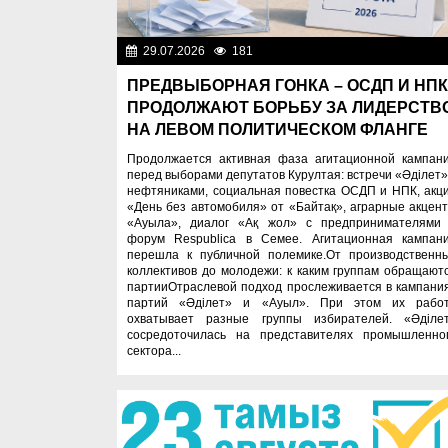
29.07.2026
181
Важные новос
ПРЕДВЫБОРНАЯ ГОНКА – ОСДП И НПК
ПРОДОЛЖАЮТ БОРЬБУ ЗА ЛИДЕРСТВ
НА ЛЕВОМ ПОЛИТИЧЕСКОМ ФЛАНГЕ
Продолжается активная фаза агитационной кампан
перед выборами депутатов Курултая: встречи «Әділет»
нефтяниками, социальная повестка ОСДП и НПК, акц
«День без автомобиля» от «Байтақ», аграрные акцен
«Ауыла», диалог «Ақ жол» с предпринимателями
форум Respublica в Семее. Агитационная кампан
перешла к публичной полемике.От производственн
коллективов до молодежи: к каким группам обращают
партииОтраслевой подход прослеживается в кампани
партий «Әділет» и «Ауыл». При этом их рабо
охватывает разные группы избирателей. «Әділе
сосредоточилась на представителях промышленно
сектора...