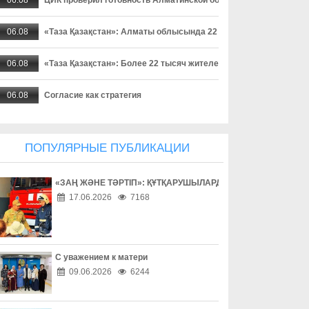
06.08
«Таза Қазақстан»: Алматы облысында 22 мыңнан астам тұрғ
06.08
«Таза Қазақстан»: Более 22 тысяч жителей Алматинской област
06.08
Согласие как стратегия
06.08
Поход без происшествий
ПОПУЛЯРНЫЕ ПУБЛИКАЦИИ
06.08
Работа без унижений
«ЗАҢ ЖӘНЕ ТӘРТІП»: ҚҰТҚАРУШЫЛАРДЫҢ ЕҢБЕГІМЕН ТАН
06.08
Безопасность начинается с ответственности
17.06.2026
7168
06.08
Бытовое насилие - не семейное дело
06.08
Инвестиции в здоровье
С уважением к матери
09.06.2026
6244
06.08
Борьба с наркоманией выходит на новый уровень