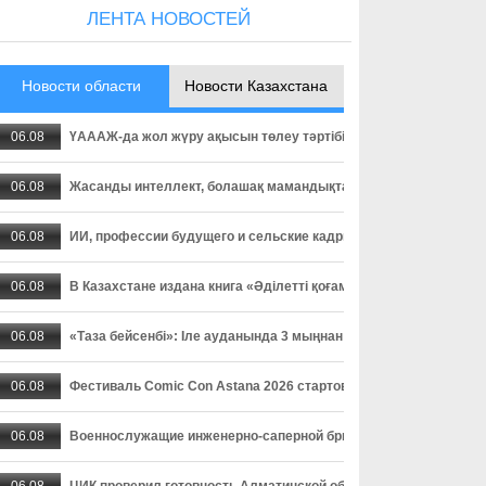
ЛЕНТА НОВОСТЕЙ
Новости области
Новости Казахстана
06.08
ҮАААЖ-да жол жүру ақысын төлеу тәртібі өзгерді: төлемді уа
06.08
Жасанды интеллект, болашақ мамандықтар және ауылдағы кад
06.08
ИИ, профессии будущего и сельские кадры - о чем спорили пар
06.08
В Казахстане издана книга «Әділетті қоғамға шыншыл сөз», в
06.08
«Таза бейсенбі»: Іле ауданында 3 мыңнан астам адам сенбілік
06.08
Фестиваль Comic Con Astana 2026 стартовал в столице
06.08
Военнослужащие инженерно-саперной бригады осваивают прак
06.08
ЦИК проверил готовность Алматинской области к выборам деп