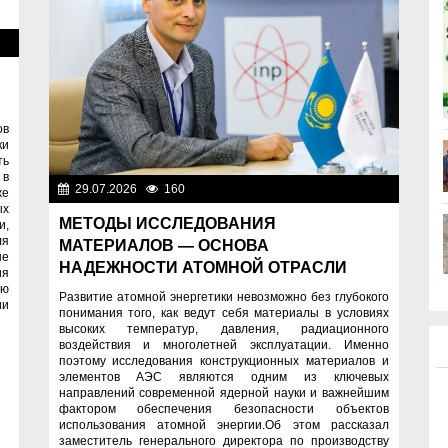
ти
ов
ки
ть
 в
29.07.2026
160
Важные новости
же
ых
МЕТОДЫ ИССЛЕДОВАНИЯ
и,
ля
МАТЕРИАЛОВ — ОСНОВА
не
НАДЕЖНОСТИ АТОМНОЙ ОТРАСЛИ
ия
ую
Развитие атомной энергетики невозможно без глубокого
ии
понимания того, как ведут себя материалы в условиях
высоких температур, давления, радиационного
воздействия и многолетней эксплуатации. Именно
поэтому исследования конструкционных материалов и
элементов АЭС являются одним из ключевых
направлений современной ядерной науки и важнейшим
фактором обеспечения безопасности объектов
использования атомной энергии.Об этом рассказал
заместитель генерального директора по производству