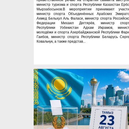
приветственной речью на открытии саммита выступ
министр туризма и спорта Республики Казахстан Ерб
Мырзабосынов.В мероприятии принимают участ
министр спорта Объединённых Арабских Эмират
Ахмед Бельхул Аль Фаласи, министр спорта Российск
Федерации Михаил Дегтярёв, министр спор
Республики Узбекистан Адхам Икрамов, минис
молодёжи и спорта Азербайджанской Республики Фар
Гаибов, министр спорта Республики Беларусь Серг
Ковальчук, а также представ...