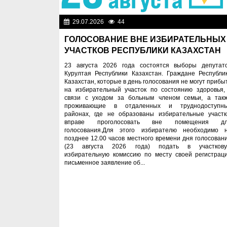
29.07.2026
44
Важные новос
ГОЛОСОВАНИЕ ВНЕ ИЗБИРАТЕЛЬНЫХ
УЧАСТКОВ РЕСПУБЛИКИ КАЗАХСТАН
23 августа 2026 года состоятся выборы депутат
Курултая Республики Казахстан. Граждане Республи
Казахстан, которые в день голосования не могут прибы
на избирательный участок по состоянию здоровья,
связи с уходом за больным членом семьи, а так
проживающие в отдаленных и труднодоступн
районах, где не образованы избирательные участк
вправе проголосовать вне помещения д
голосования.Для этого избирателю необходимо 
позднее 12.00 часов местного времени дня голосован
(23 августа 2026 года) подать в участков
избирательную комиссию по месту своей регистрац
письменное заявление об...