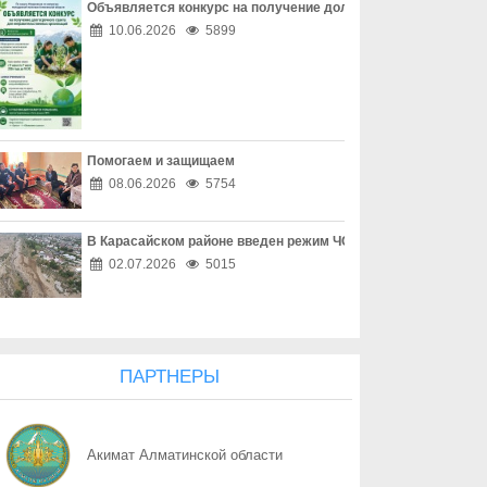
Объявляется конкурс на получение долгосрочного гранта д
06.08
Наркотическая зависимость разрушает здоровье
10.06.2026
5899
06.08
Собственник обязан соблюдать законодательство
06.08
Опасный обгон – риск для каждого
Помогаем и защищаем
06.08
Перекресток, где победила вежливость
08.06.2026
5754
06.08
Право собственности - основа доверия
В Карасайском районе введен режим ЧС местного масштаба
06.08
Собственность начинается с уважения
02.07.2026
5015
06.08
Трезвость - часть профессии
06.08
Дом, где праздник заканчивается бедой
ПАРТНЕРЫ
06.08
Поддельный начальник на связи
Акимат Алматинской области
06.08
Дроппер - не безобидный посредник