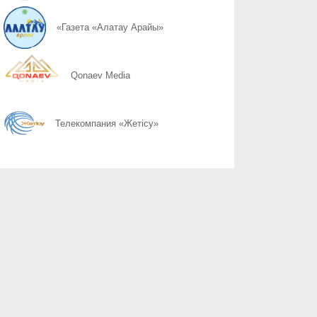
06.08
Қоршаған ортамыздың тазалығын сақтау – баршамыздың ортақ
«Газета «Алатау Арайы»
06.08
Казахстану нужен новый уровень контроля: что предлагают уч
Qonaev Media
06.08
Радиоэкологический мониторинг приграничных территорий Каза
Телекомпания «Жетісу»