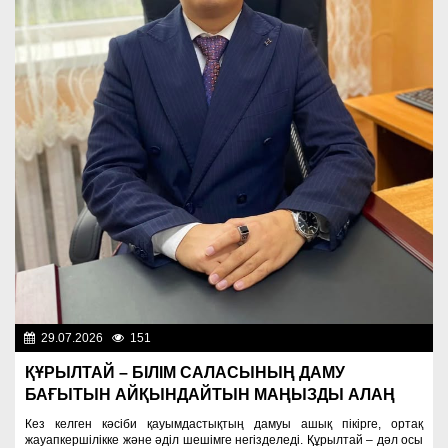
29.07.2026
151
Важные новости
ҚҰРЫЛТАЙ – БІЛІМ САЛАСЫНЫҢ ДАМУ
БАҒЫТЫН АЙҚЫНДАЙТЫН МАҢЫЗДЫ АЛАҢ
Кез келген кәсіби қауымдастықтың дамуы ашық пікірге, ортақ
жауапкершілікке және әділ шешімге негізделеді. Құрылтай – дәл осы