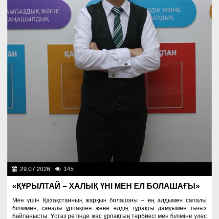
29.07.2026
145
Важные новости
«ҚҰРЫЛТАЙ – ХАЛЫҚ ҮНІ МЕН ЕЛ БОЛАШАҒЫ»
Мен үшін Қазақстанның жарқын болашағы – ең алдымен сапалы
біліммен, саналы ұрпақпен және елдің тұрақты дамуымен тығыз
байланысты. Ұстаз ретінде жас ұрпақтың тәрбиесі мен біліміне үлес