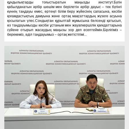
құндылықтарды тоғыстыратын маңызды институт.Бүгін
қабылданатын әрбір шешім мен берілетін әрбір дауыс – тек бүгінгі
күннің таңдауы емес, ертеңгі білім беру жүйесінің сапасына, кәсіби
қоғамдастықтың дамуына және ортақ мақсаттардың жүзеге асуына
қосылатын үлес.Сондықтан құрылтай жұмысына белсенді қатысып,
өз таңдауымызды кәсіби ұстаным мен жауапкершілік қағидаттарына
сүйене отырып жасаудың маңызы зор деп есептеймін.Бірлігіміз –
берекеміз, әділ таңдауымыз – ортақ жетістігімі...