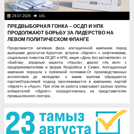
29.07.2026
181
Важные новости
ПРЕДВЫБОРНАЯ ГОНКА – ОСДП И НПК
ПРОДОЛЖАЮТ БОРЬБУ ЗА ЛИДЕРСТВО НА
ЛЕВОМ ПОЛИТИЧЕСКОМ ФЛАНГЕ
Продолжается активная фаза агитационной кампании перед
выборами депутатов Курултая: встречи «Әділет» с нефтяниками,
социальная повестка ОСДП и НПК, акция «День без автомобиля» от
«Байтақ», аграрные акценты «Ауыла», диалог «Ақ жол» с
предпринимателями и форум Respublica в Семее. Агитационная
кампания перешла к публичной полемике.От производственных
коллективов до молодежи: к каким группам обращаются
партииОтраслевой подход прослеживается в кампаниях партий
«Әділет» и «Ауыл». При этом их работа охватывает разные группы
избирателей. «Әділет» сосредоточилась на представителях
промышленного сектора...