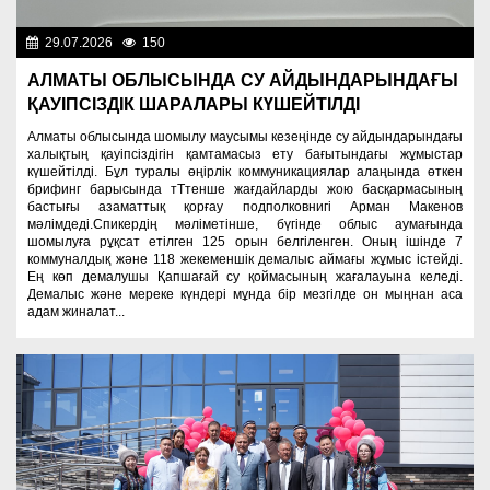
29.07.2026
150
Разное
АЛМАТЫ ОБЛЫСЫНДА СУ АЙДЫНДАРЫНДАҒЫ
ҚАУІПСІЗДІК ШАРАЛАРЫ КҮШЕЙТІЛДІ
Алматы облысында шомылу маусымы кезеңінде су айдындарындағы
халықтың қауіпсіздігін қамтамасыз ету бағытындағы жұмыстар
күшейтілді. Бұл туралы өңірлік коммуникациялар алаңында өткен
брифинг барысында тТтенше жағдайларды жою басқармасының
бастығы азаматтық қорғау подполковнигі Арман Макенов
мәлімдеді.Спикердің мәліметінше, бүгінде облыс аумағында
шомылуға рұқсат етілген 125 орын белгіленген. Оның ішінде 7
коммуналдық және 118 жекеменшік демалыс аймағы жұмыс істейді.
Ең көп демалушы Қапшағай су қоймасының жағалауына келеді.
Демалыс және мереке күндері мұнда бір мезгілде он мыңнан аса
адам жиналат...