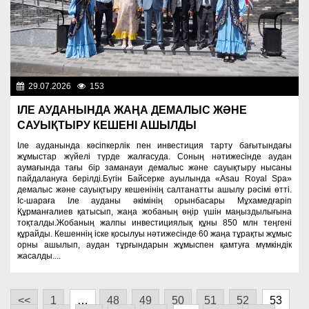
29.07.2026
153
Разное
ІЛЕ АУДАНЫНДА ЖАҢА ДЕМАЛЫС ЖӘНЕ
САУЫҚТЫРУ КЕШЕНІ АШЫЛДЫ
Іле ауданында кәсіпкерлік пен инвестиция тарту бағытындағы
жұмыстар жүйелі түрде жалғасуда. Соның нәтижесінде аудан
аумағында тағы бір заманауи демалыс және сауықтыру нысаны
пайдалануға берілді.Бүгін Байсерке ауылында «Asau Royal Spa»
демалыс және сауықтыру кешенінің салтанатты ашылу рәсімі өтті.
Іс-шараға Іле ауданы әкімінің орынбасары Мұхамедғаріп
Құрманғалиев қатысып, жаңа жобаның өңір үшін маңыздылығына
тоқталды.Жобаның жалпы инвестициялық құны 850 млн теңгені
құрайды. Кешеннің іске қосылуы нәтижесінде 60 жаңа тұрақты жұмыс
орны ашылып, аудан тұрғындарын жұмыспен қамтуға мүмкіндік
жасалды....
<<
1
…
48
49
50
51
52
53