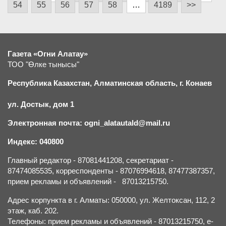
54
55
56
57
58
…
4189
>>
Газета «Огни Алатау»
ТОО "Өлке тынысы"
Республика Казахстан, Алматинская область, г.
К
онаев
ул. Достык, дом 1
Электронная почта: ogni_alatautald@mail.ru
Индекс: 040800
Главный редактор - 87081441208, секретариат -
87474085535, корреспонденты - 87076994618, 87477387357,
прием рекламы и объявлений - 87013215750.
Адрес корпункта в г. Алматы: 050000, ул. Желтоксан, 112, 2
этаж, каб. 202.
Телефоны: прием рекламы и объявлений - 87013215750, e-