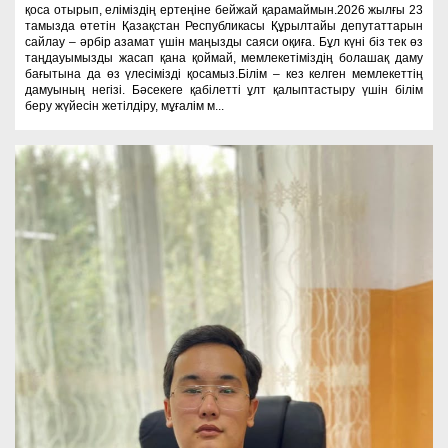
қоса отырып, еліміздің ертеңіне бейжай қарамаймын.2026 жылғы 23
тамызда өтетін Қазақстан Республикасы Құрылтайы депутаттарын
сайлау – әрбір азамат үшін маңызды саяси оқиға. Бұл күні біз тек өз
таңдауымызды жасап қана қоймай, мемлекетіміздің болашақ даму
бағытына да өз үлесімізді қосамыз.Білім – кез келген мемлекеттің
дамуының негізі. Бәсекеге қабілетті ұлт қалыптастыру үшін білім
беру жүйесін жетілдіру, мұғалім м...