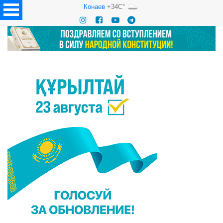
Конаев
+34C°