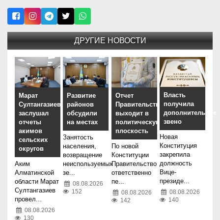
ДРУГИЕ НОВОСТИ
Власть
Марат
Развитие
Отчет
получила
Султангазиев
районов
Правительства
дополнительное
заслушал
обсудили
выходит в
звено
отчеты
на местах
политическую
акимов
плоскость
Новая
Занятость
сельских
Конституция
населения,
По новой
округов
закрепила
возвращение
Конституции
должность
Аким
неиспользуемых
Правительство
Вице-
Алматинской
зе...
ответственно
президе...
области Марат
пе...
08.08.2026
Султангазиев
152
08.08.2026
08.08.2026
провел...
140
142
08.08.2026
130