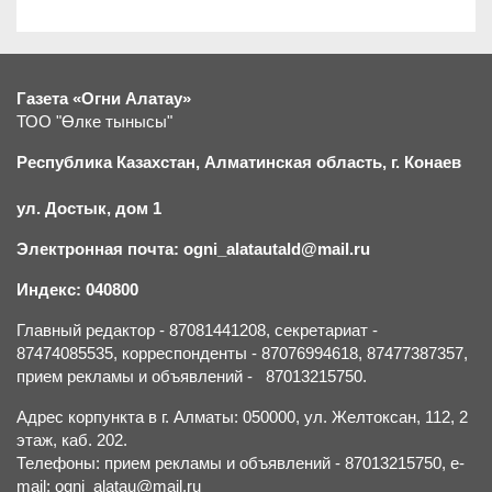
Газета «Огни Алатау»
ТОО "Өлке тынысы"
Республика Казахстан, Алматинская область, г.
К
онаев
ул. Достык, дом 1
Электронная почта: ogni_alatautald@mail.ru
Индекс: 040800
Главный редактор - 87081441208, секретариат -
87474085535, корреспонденты - 87076994618, 87477387357,
прием рекламы и объявлений - 87013215750.
Адрес корпункта в г. Алматы: 050000, ул. Желтоксан, 112, 2
этаж, каб. 202.
Телефоны: прием рекламы и объявлений - 87013215750, e-
mail: ogni_alatau@mail.ru