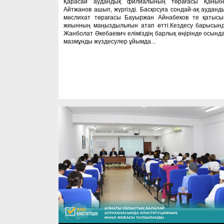
Қарасай аудандық филиалының төрағасы Қаныб
Айтжанов ашып, жүргізді. Басқосуға сондай-ақ ауданд
мәслихат төрағасы Бауыржан Айнабеков те қатысы
жиынның маңыздылығын атап өтті.Кездесу барысын
Жанболат Әкебаевич еліміздің барлық өңірінде осынд
мазмұнды жүздесулер ұйымда...