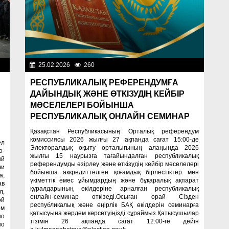
ти
25.02.2026
260
Важные новости
РЕСПУБЛИКАЛЫҚ РЕФЕРЕНДУМҒА
ДАЙЫНДЫҚ ЖӘНЕ ӨТКІЗУДІҢ КЕЙБІР
МӘСЕЛЕЛЕРІ БОЙЫНША
РЕСПУБЛИКАЛЫҚ ОНЛАЙН СЕМИНАР
Қазақстан Республикасының Орталық референдум
комиссиясы 2026 жылғы 27 ақпанда сағат 15:00-де
ел
Электоралдық оқыту орталығының алаңында 2026
о-
жылғы 15 наурызға тағайындалған республикалық
ый
референдумды әзірлеу және өткізудің кейбір мәселелері
чи
бойынша аккредиттелген қоғамдық бірлестіктер мен
а,
үкіметтік емес ұйымдардың және бұқаралық ақпарат
ав
құралдарының өкілдеріне арналған республикалық
л,
онлайн-семинар өткізеді.Осыған орай Сізден
ой
республикалық және өңірлік БАҚ өкілдерін семинарға
ом
қатысуына жәрдем көрсетуіңізді сұраймыз.Қатысушылар
но
тізімін 26 ақпанда сағат 12:00-ге дейін
но