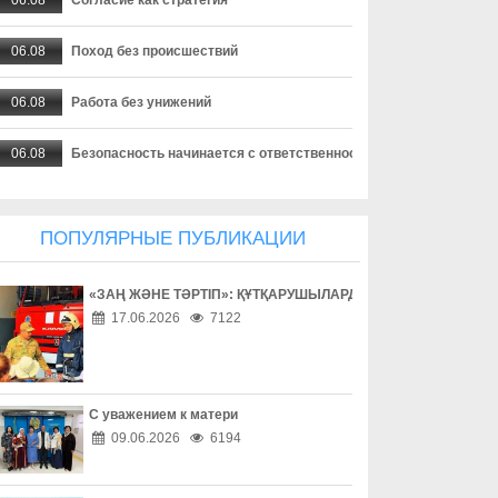
06.08
Поход без происшествий
06.08
Работа без унижений
06.08
Безопасность начинается с ответственности
06.08
Бытовое насилие - не семейное дело
ПОПУЛЯРНЫЕ ПУБЛИКАЦИИ
06.08
Инвестиции в здоровье
«ЗАҢ ЖӘНЕ ТӘРТІП»: ҚҰТҚАРУШЫЛАРДЫҢ ЕҢБЕГІМЕН ТАН
06.08
Борьба с наркоманией выходит на новый уровень
17.06.2026
7122
06.08
Наркотическая зависимость разрушает здоровье
06.08
Собственник обязан соблюдать законодательство
С уважением к матери
09.06.2026
6194
06.08
Опасный обгон – риск для каждого