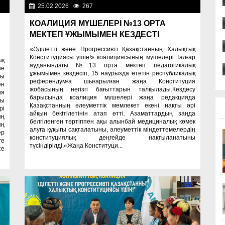
25.02.2026
267
Важные новости
ти
КОАЛИЦИЯ МҮШЕЛЕРІ №13 ОРТА
МЕКТЕП ҰЖЫМЫМЕН КЕЗДЕСТІ
«Әділетті және Прогрессивті Қазақстанның Халықтық
Конституциясы үшін!» коалициясының мүшелері Талғар
ық
ауданындағы №13 орта мектеп педагогикалық
не
ұжымымен кездесіп, 15 наурызда өтетін республикалық
сы
референдумға шығарылған жаңа Конституция
ен
жобасының негізгі бағыттарын талқылады.Кездесу
ия
барысында коалиция мүшелері жаңа редакцияда
ты
Қазақстанның әлеуметтік мемлекет екені нақты әрі
рі
айқын бекітілетінін атап өтті. Азаматтардың заңда
ың
белгіленген тәртіппен ақы алынбай медициналық көмек
ың
алуға құқығы сақталатыны, әлеуметтік міндеттемелердің
ер
конституциялық деңгейде нақтыланатыны
ге
түсіндірілді.«Жаңа Конституци...
се