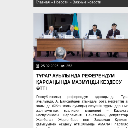
Главная
»
Новости
»
Важные новости
25.02.2026
253
Важные новос
ТҰРАР АУЫЛЫНДА РЕФЕРЕНДУМ
ҚАРСАҢЫНДА МАЗМҰНДЫ КЕЗДЕСУ
ӨТТІ
Республикалық референдум қарсаңында Тұр
ауылында, А. Байсалбаев атындағы орта мектептің а
залында Жібек жолы ауылдық округінің тұрғындары м
жалпыұлттық коалиция мүшелері – Қазақст
Республикасы Парламенті Сенатының депутатта
Жанболат Жөргенбаев пен Закиржан Кузиевт
қатысуымен кездесу өтті.Жиынды AMANAT партия