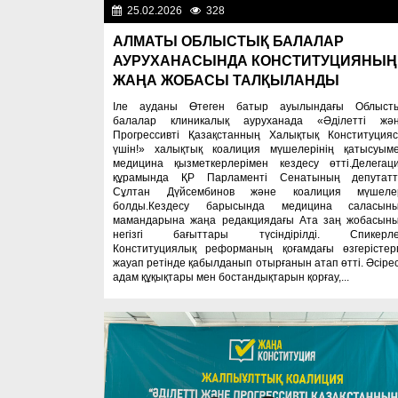
25.02.2026
328
Важные новос
АЛМАТЫ ОБЛЫСТЫҚ БАЛАЛАР
АУРУХАНАСЫНДА КОНСТИТУЦИЯНЫҢ
ЖАҢА ЖОБАСЫ ТАЛҚЫЛАНДЫ
Іле ауданы Өтеген батыр ауылындағы Облыст
балалар клиникалық ауруханада «Әділетті жә
Прогрессивті Қазақстанның Халықтық Конституция
үшін!» халықтық коалиция мүшелерінің қатысуым
медицина қызметкерлерімен кездесу өтті.Делегац
құрамында ҚР Парламенті Сенатының депутат
Сұлтан Дүйсембинов және коалиция мүшеле
болды.Кездесу барысында медицина саласын
мамандарына жаңа редакциядағы Ата заң жобасын
негізгі бағыттары түсіндірілді. Спикерл
Конституциялық реформаның қоғамдағы өзгерістер
жауап ретінде қабылданып отырғанын атап өтті. Әсіре
адам құқықтары мен бостандықтарын қорғау,...