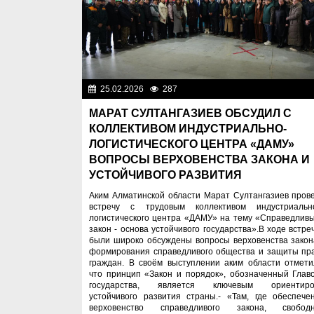
25.02.2026
287
Важные новос
МАРАТ СУЛТАНГАЗИЕВ ОБСУДИЛ С
КОЛЛЕКТИВОМ ИНДУСТРИАЛЬНО-
ЛОГИСТИЧЕСКОГО ЦЕНТРА «ДАМУ»
ВОПРОСЫ ВЕРХОВЕНСТВА ЗАКОНА И
УСТОЙЧИВОГО РАЗВИТИЯ
Аким Алматинской области Марат Султангазиев пров
встречу с трудовым коллективом индустриальн
логистического центра «ДАМУ» на тему «Справедлив
закон - основа устойчивого государства».В ходе встре
были широко обсуждены вопросы верховенства закон
формирования справедливого общества и защиты пр
граждан. В своём выступлении аким области отмети
что принцип «Закон и порядок», обозначенный Глав
государства, является ключевым ориентир
устойчивого развития страны.- «Там, где обеспече
верховенство справедливого закона, свобод