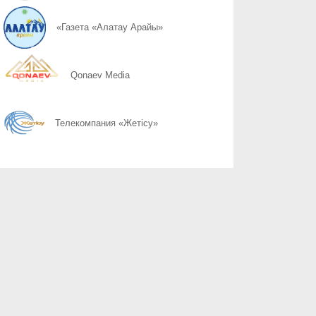
06.08
Kazakhstan vs World: итоги противостояния
«Газета «Алатау Арайы»
06.08
Город вышел на уборку
Qonaev Media
06.08
Гостеприимство измеряется не количеством тостов
Телекомпания «Жетісу»