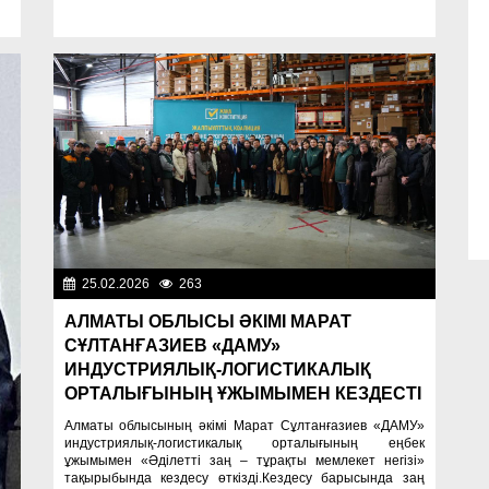
25.02.2026
263
Важные новости
АЛМАТЫ ОБЛЫСЫ ӘКІМІ МАРАТ
СҰЛТАНҒАЗИЕВ «ДАМУ»
ИНДУСТРИЯЛЫҚ-ЛОГИСТИКАЛЫҚ
ОРТАЛЫҒЫНЫҢ ҰЖЫМЫМЕН КЕЗДЕСТІ
Алматы облысының әкімі Марат Сұлтанғазиев «ДАМУ»
индустриялық-логистикалық орталығының еңбек
ұжымымен «Әділетті заң – тұрақты мемлекет негізі»
тақырыбында кездесу өткізді.Кездесу барысында заң