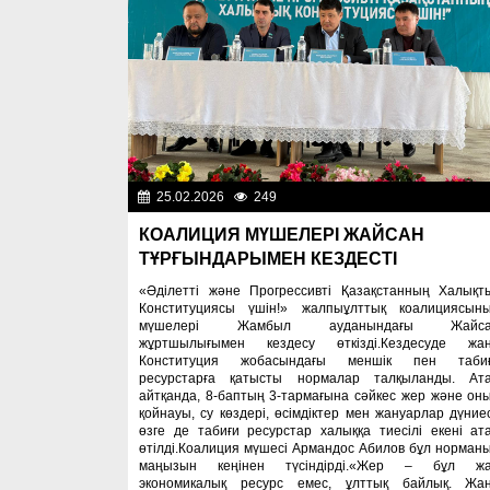
25.02.2026
249
Важные новос
КОАЛИЦИЯ МҮШЕЛЕРІ ЖАЙСАН
ТҰРҒЫНДАРЫМЕН КЕЗДЕСТІ
«Әділетті және Прогрессивті Қазақстанның Халықт
Конституциясы үшін!» жалпыұлттық коалициясын
мүшелері Жамбыл ауданындағы Жайса
жұртшылығымен кездесу өткізді.Кездесуде жа
Конституция жобасындағы меншік пен таби
ресурстарға қатысты нормалар талқыланды. Ат
айтқанда, 8-баптың 3-тармағына сәйкес жер және он
қойнауы, су көздері, өсімдіктер мен жануарлар дүниес
өзге де табиғи ресурстар халыққа тиесілі екені ат
өтілді.Коалиция мүшесі Армандос Абилов бұл норман
маңызын кеңінен түсіндірді.«Жер – бұл ж
экономикалық ресурс емес, ұлттық байлық. Жа