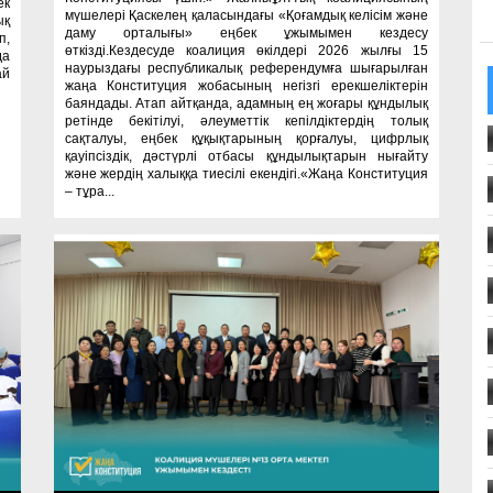
ек
мүшелері Қаскелең қаласындағы «Қоғамдық келісім және
ық
даму орталығы» еңбек ұжымымен кездесу
п,
өткізді.Кездесуде коалиция өкілдері 2026 жылғы 15
да
наурыздағы республикалық референдумға шығарылған
ай
жаңа Конституция жобасының негізгі ерекшеліктерін
баяндады. Атап айтқанда, адамның ең жоғары құндылық
ретінде бекітілуі, әлеуметтік кепілдіктердің толық
сақталуы, еңбек құқықтарының қорғалуы, цифрлық
қауіпсіздік, дәстүрлі отбасы құндылықтарын нығайту
және жердің халыққа тиесілі екендігі.«Жаңа Конституция
– тұра...