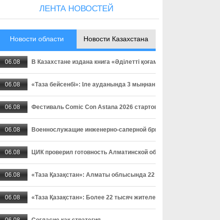
ЛЕНТА НОВОСТЕЙ
Новости области
Новости Казахстана
06.08
В Казахстане издана книга «Әділетті қоғамға шыншыл сөз», в
06.08
«Таза бейсенбі»: Іле ауданында 3 мыңнан астам адам сенбілік
06.08
Фестиваль Comic Con Astana 2026 стартовал в столице
06.08
Военнослужащие инженерно-саперной бригады осваивают прак
06.08
ЦИК проверил готовность Алматинской области к выборам деп
06.08
«Таза Қазақстан»: Алматы облысында 22 мыңнан астам тұрғ
06.08
«Таза Қазақстан»: Более 22 тысяч жителей Алматинской област
06.08
Согласие как стратегия