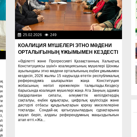
25.02.2026
249
Важные новости
КОАЛИЦИЯ МҮШЕЛЕРІ ЭТНО МӘДЕНИ
ОРТАЛЫҒЫНЫҢ ҰЖЫМЫМЕН КЕЗДЕСТІ
ти
«Әділетті және Прогрессивті Қазақстанның Халықтық
Конституциясы үшін!» коалициясының мүшелері Шонжы
ауылындағы этно мәдени орталығының еңбек ұжымымен
кездесіп, 2026 жылғы 15 наурызда өтетін республикалық
референдумға шығарылған жаңа Конституция
ық
жобасының негізгі ережелерін талқылады.Кездесу
ың
барысында коалиция мүшелері жаңа Ата Заңның адамға
н
бағдарланған сипаты, әлеуметтік кепілдіктердің
ңа
сақталуы, еңбек құқықтары, цифрлық қауіпсіздік және
ғи
дәстүрлі отбасы құндылықтарын қорғау мәселелеріне
ап
тоқталды. Сондай-ақ қатысушылардың сұрақтарына
ың
жауап беріп, алдағы референдумның маңыздылығын
і,
атап өтті.«Жа...
ап
ың
ай
ңа