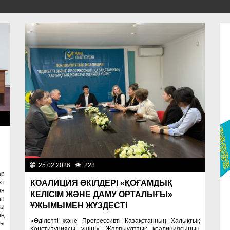
ти
25.02.2026
228
Важные новости
ар
КОАЛИЦИЯ ӨКІЛДЕРІ «ҚОҒАМДЫҚ
кт
ен
КЕЛІСІМ ЖӘНЕ ДАМУ ОРТАЛЫҒЫ»
ан
ҰЖЫМЫМЕН ЖҮЗДЕСТІ
ры
ің
«Әділетті және Прогрессивті Қазақстанның Халықтық
сы
Конституциясы үшін!» Жалпыұлттық коалициясының