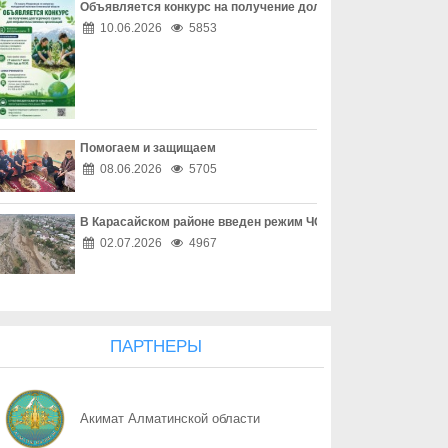
Объявляется конкурс на получение долгосрочного гранта д
06.08
Перекресток, где победила вежливость
10.06.2026
5853
06.08
Право собственности - основа доверия
06.08
Собственность начинается с уважения
Помогаем и защищаем
06.08
Трезвость - часть профессии
08.06.2026
5705
06.08
Дом, где праздник заканчивается бедой
В Карасайском районе введен режим ЧС местного масштаба
06.08
Поддельный начальник на связи
02.07.2026
4967
06.08
Дроппер - не безобидный посредник
06.08
Қоршаған ортамыздың тазалығын сақтау – баршамыздың ортақ
ПАРТНЕРЫ
06.08
Казахстану нужен новый уровень контроля: что предлагают уч
Акимат Алматинской области
06.08
Радиоэкологический мониторинг приграничных территорий Каза