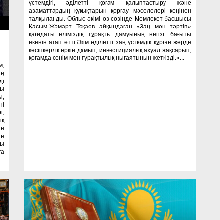
үстемдігі, әділетті қоғам қалыптастыру және
азаматтардың құқықтарын қорғау мәселелері кеңінен
талқыланды. Облыс әкімі өз сөзінде Мемлекет басшысы
ти
Қасым-Жомарт Тоқаев айқындаған «Заң мен тәртіп»
қағидаты еліміздің тұрақты дамуының негізгі бағыты
екенін атап өтті.Әкім әділетті заң үстемдік құрған жерде
кәсіпкерлік еркін дамып, инвестициялық ахуал жақсарып,
қоғамда сенім мен тұрақтылық нығаятынын жеткізді.«...
м,
ың
ді
ды
ы,
ні
і,
ық
ан
не
ны
ға