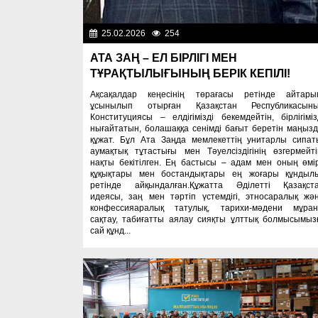
25.02.2026
254
Важные новос
АТА ЗАҢ – ЕЛ БІРЛІГІ МЕН
ТҰРАҚТЫЛЫҒЫНЫҢ БЕРІК КЕПІЛІ!
Ақсақалдар кеңесінің төрағасы ретінде айтары
ұсынылып отырған Қазақстан Республикасын
Конституциясы – елдігімізді бекемдейтін, бірлігіміз
нығайтатын, болашаққа сенімді бағыт беретін маңыз
құжат. Бұл Ата Заңда мемлекеттің унитарлы сипат
аумақтық тұтастығы мен Тәуелсіздігінің өзгермейті
нақты бекітілген. Ең бастысы – адам мен оның өмір
құқықтары мен бостандықтары ең жоғары құндыл
ретінде айқындалған.Құжатта Әділетті Қазақст
идеясы, заң мен тәртіп үстемдігі, этносаралық жә
конфессияаралық татулық, тарихи-мәдени мұра
сақтау, табиғатты аялау сияқты ұлттық болмысымыз
сай құнд...