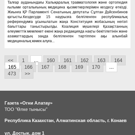
Талғар ауданындағы Халықаралық травматология және ортопедия
ғылыми орталығының медицина қызметкерлерімен кездесу өткізді.
Жиынға ҚР Парламенті Сенатының депутаты Сұлтан Дүйсенбинов
қатысты.Кездесуде 15 наурызға белгіленген республикалық
референдумға ұсынылатын жаңа Конституция жобасының негізгі
бағыттары таныстырылды. Коалиция мүшелері Қазақстанның
әлеуметтік мемлекет екені жаңа редакцияда нақты бекітілетінін және
азаматтардың заңда белгіленген тәртіппен ақы алынбай
медициналық көмек алуға...
<<
1
…
160
161
162
163
164
165
166
167
168
169
170
…
473
>>
Газета «Огни Алатау»
ТОО "Өлке тынысы"
Республика Казахстан, Алматинская область, г.
К
онаев
ул. Достык, дом 1