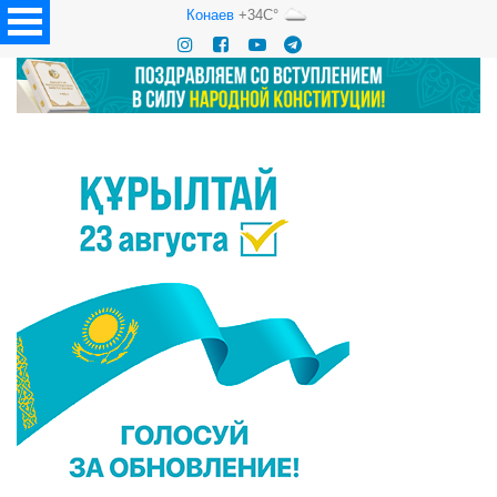
Конаев
+34C°