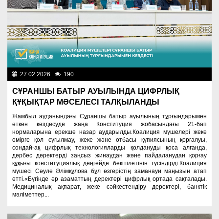
27.02.2026
190
Важные новости
СҰРАНШЫ БАТЫР АУЫЛЫНДА ЦИФРЛЫҚ
ҚҰҚЫҚТАР МӘСЕЛЕСІ ТАЛҚЫЛАНДЫ
Жамбыл ауданындағы Сұраншы батыр ауылының тұрғындарымен
өткен кездесуде жаңа Конституция жобасындағы 21-бап
нормаларына ерекше назар аударылды.Коалиция мүшелері жеке
өмірге қол сұғылмау, жеке және отбасы құпиясының қорғалуы,
сондай-ақ цифрлық технологияларды қолдануды қоса алғанда,
дербес деректерді заңсыз жинаудан және пайдаланудан қорғау
құқығы конституциялық деңгейде бекітілетінін түсіндірді.Коалиция
мүшесі Сәуле Әлімқұлова бұл өзгерістің заманауи маңызын атап
өтті.«Бүгінде әр азаматтың деректері цифрлық ортада сақталады.
Медициналық ақпарат, жеке сәйкестендіру деректері, банктік
мәліметтер...