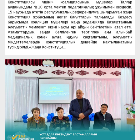
Конституциясы үшін!» коалициясының мүшелері Талғар
ауданындағы №10 орта мектеп педагогикалық ұжымымен кездесіп,
15 наурызда өтетін республикалық референдумға шығарылған жаңа
Конституция жобасының негізгі бағыттарын талқылады. Кездесу
барысында коалиция мүшелері жаңа редакцияда Қазақстанның
әлеуметтік мемлекет екені нақты әрі айқын бекітілетінін атап өтті.
Азаматтардың заңда белгіленген тәртіппен ақы алынбай
медициналық көмек алуға құқығы сақталатыны, әлеуметтік
міндеттемелердің конституциялық деңгейде нақтыланатыны
түсіндірілді.«Жаңа Конституци...