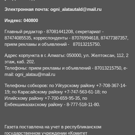
Электронная почта: ogni_alatautald@mail.ru
Индекс: 040800
Главный редактор - 87081441208, секретариат -
87474085535, корреспонденты - 87076994618, 87477387357,
прием рекламы и объявлений - 87013215750.
Адрес корпункта в г. Алматы: 050000, ул. Желтоксан, 112, 2
этаж, каб. 202.
Телефоны: прием рекламы и объявлений - 87013215750, e-
mail: ogni_alatau@mail.ru
Телефоны собкоров: по Уйгурскому району +7-708-367-14-
19; по Карасайскому району +7-747-563-61-18; по
Илийскому району +7-700-659-95-35, по
Енбекшиказахскому району - 8-777-518-11-80.
Газета поставлена на учет в республиканском
государственном учреждении «Комитет