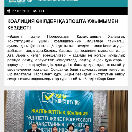
27.02.2026
171
Важные новости
КОАЛИЦИЯ ӨКІЛДЕРІ ҚАЗПОШТА ҰЖЫМЫМЕН
КЕЗДЕСТІ
«Әділетті және Прогрессивті Қазақстанның Халықтық
Конституциясы үшін!» коалициясының мүшелері Ұзынағаш
ауылындағы Қазпошта еңбек ұжымымен кездесіп, жаңа Конституция
жобасын талқылады.Кездесу барысында коалиция мүшелері жаңа
Ата Заңның негізгі ерекшеліктері – адамды ең жоғары құндылық
ретінде бекіту, әлеуметтік кепілдіктерді сақтау, еңбек құқықтарын
қорғау, цифрлық қауіпсіздік, дәстүрлі отбасы құндылықтарын нығайту
мәселелеріне тоқталды. Сондай-ақ билік тармақтарының теңгерімі,
бір палаталы Парламент құру, Вице-Президент институтын енгізу
сияқты саяси жаңашылдықтар туралы айтып берді.«Жаңа Конс...