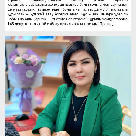
қалыптастырылатыны және заң шығару билігі толығымен сайланған
депутаттардың құзыретінде болатыны айтылды.«Бір палаталы
Құрылтай – бұл жай атау өзгерісі емес. Бұл – заң шығару үдерісін
барынша ашық әрі түсінікті етуге бағытталған құрылымдық реформа.
145 депутат толықтай сайлау арқылы қалыптасады. Презид...