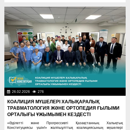
26.02.2026
276
Важные новости
КОАЛИЦИЯ МҮШЕЛЕРІ ХАЛЫҚАРАЛЫҚ
ТРАВМАТОЛОГИЯ ЖӘНЕ ОРТОПЕДИЯ ҒЫЛЫМИ
ОРТАЛЫҒЫ ҰЖЫМЫМЕН КЕЗДЕСТІ
«Әділетті және Прогрессивті Қазақстанның Халықтық
Конституциясы үшін!» жалпыұлттық коалициясының мүшелері