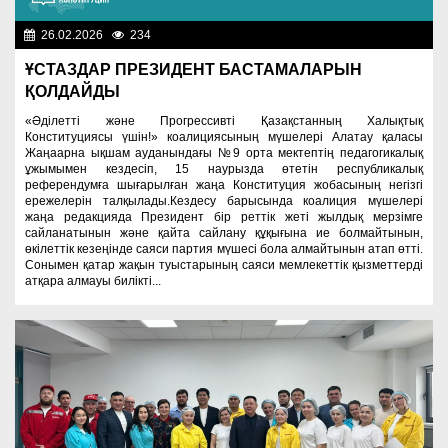
26.02.2026
234
Важные новости
ҰСТАЗДАР ПРЕЗИДЕНТ БАСТАМАЛАРЫН
ҚОЛДАЙДЫ
«Әділетті және Прогрессивті Қазақстанның Халықтық
Конституциясы үшін!» коалициясының мүшелері Алатау қаласы
Жаңаарна ықшам ауданындағы №9 орта мектептің педагогикалық
ұжымымен кездесіп, 15 наурызда өтетін республикалық
референдумға шығарылған жаңа Конституция жобасының негізгі
ережелерін талқылады.Кездесу барысында коалиция мүшелері
жаңа редакцияда Президент бір реттік жеті жылдық мерзімге
сайланатынын және қайта сайлану құқығына ие болмайтынын,
өкілеттік кезеңінде саяси партия мүшесі бола алмайтынын атап өтті.
Сонымен қатар жақын туыстарының саяси мемлекеттік қызметтерді
атқара алмауы билікті...