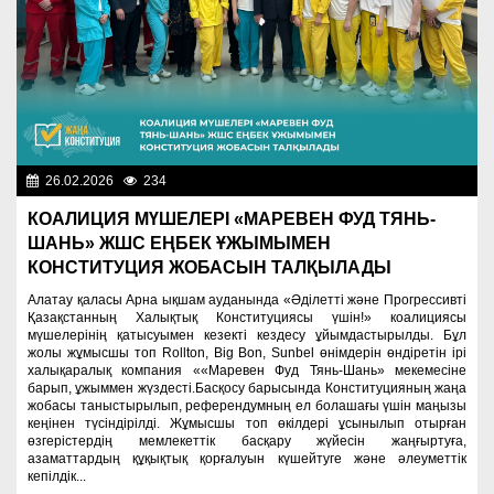
26.02.2026
234
Важные новости
КОАЛИЦИЯ МҮШЕЛЕРІ «МАРЕВЕН ФУД ТЯНЬ-
ШАНЬ» ЖШС ЕҢБЕК ҰЖЫМЫМЕН
КОНСТИТУЦИЯ ЖОБАСЫН ТАЛҚЫЛАДЫ
Алатау қаласы Арна ықшам ауданында «Әділетті және Прогрессивті
Қазақстанның Халықтық Конституциясы үшін!» коалициясы
мүшелерінің қатысуымен кезекті кездесу ұйымдастырылды. Бұл
жолы жұмысшы топ Rollton, Big Bon, Sunbel өнімдерін өндіретін ірі
халықаралық компания ««Маревен Фуд Тянь-Шань» мекемесіне
барып, ұжыммен жүздесті.Басқосу барысында Конституцияның жаңа
жобасы таныстырылып, референдумның ел болашағы үшін маңызы
кеңінен түсіндірілді. Жұмысшы топ өкілдері ұсынылып отырған
өзгерістердің мемлекеттік басқару жүйесін жаңғыртуға,
азаматтардың құқықтық қорғалуын күшейтуге және әлеуметтік
кепілдік...