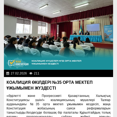
27.02.2026
211
Важные новости
КОАЛИЦИЯ ӨКІЛДЕРІ №35 ОРТА МЕКТЕП
ҰЖЫМЫМЕН ЖҮЗДЕСТІ
«Әділетті және Прогрессивті Қазақстанның Халықтық
Конституциясы үшін!» коалициясының мүшелері Талғар
ауданындағы №35 орта мектеп ұжымымен кездесіп, жаңа
Конституция жобасының саяси реформаларын
таныстырды.Кездесуде болашақ бір палаталы Құрылтайдың толық
құрамы пропорционалды сайлау жүйесі арқылы