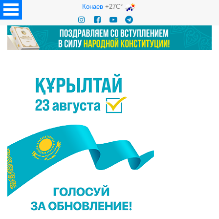
Конаев
+27C°