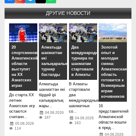
ДРУГИЕ НОВОСТИ
20
Алматыда
Два
Золотой
спортсменов
шахматтан
международных
опыт и
Алматинской
екі
турнира по
молодая
области
халықаралық
шахматам
смена:
выступят
турнир
стартовали
Алматинская
на XX
басталды
в Алматы
область
Азиатских
готовится к
Алматыда
В Алматы
играх
Всемирным
шахматтан екі
стартовали
играм
До старта XX
бірдей ірі
два
кочевников
летних
халықаралық
международных
Азиатских игр
жары...
шахматных
16
остаются
со...
представителей
04.08.2026
считанн...
Алматинской
187
04.08.2026
области вошли
183
05.08.2026
в пред...
114
04.08.2026