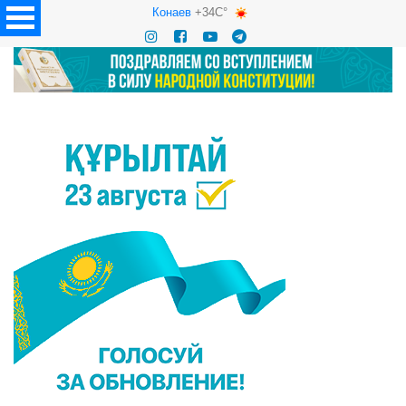
Конаев
+34C°