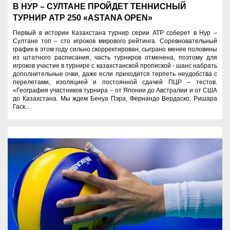
В НУР – СУЛТАНЕ ПРОЙДЕТ ТЕННИСНЫЙ
ТУРНИР АТР 250 «ASTANA OPEN»
Первый в истории Казахстана турнир серии ATP соберет в Нур –
Султане топ – сто игроков мирового рейтинга. Соревновательный
график в этом году сильно скорректирован, сыграно менее половины
из штатного расписания, часть турниров отменена, поэтому для
игроков участие в турнире с казахстанской пропиской - шанс набрать
дополнительные очки, даже если приходится терпеть неудобства с
перелетами, изоляцией и постоянной сдачей ПЦР – тестов.
«География участников турнира – от Японии до Австралии и от США
до Казахстана. Мы ждем Бенуа Пэра, Фернандо Вердаско, Ришара
Гаск...