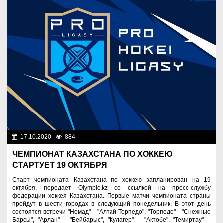
17.10.2020
884
Спорт и туризм
ЧЕМПИОНАТ КАЗАХСТАНА ПО ХОККЕЮ
СТАРТУЕТ 19 ОКТЯБРЯ
Старт чемпионата Казахстана по хоккею запланирован на 19
октября, передает Olympic.kz со ссылкой на пресс-службу
федерации хоккея Казахстана. Первые матчи чемпионата страны
пройдут в шести городах в следующий понедельник. В этот день
состоятся встречи "Номад" - "Алтай Торпедо", "Торпедо" - "Снежные
Барсы", "Арлан" – "Бейбарыс", "Кулагер" – "Актобе", "Темиртау" –