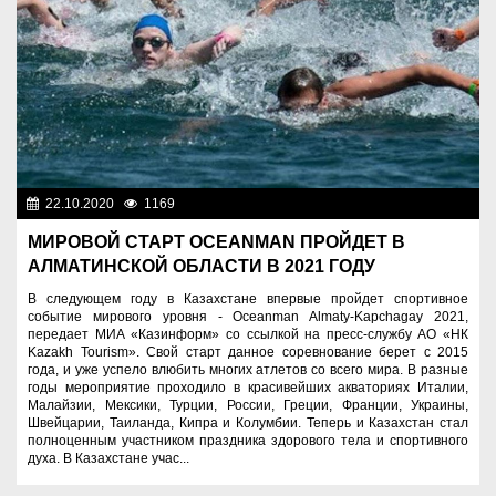
22.10.2020
1169
Спорт и туризм
МИРОВОЙ СТАРТ OCEANMAN ПРОЙДЕТ В
АЛМАТИНСКОЙ ОБЛАСТИ В 2021 ГОДУ
В следующем году в Казахстане впервые пройдет спортивное
событие мирового уровня - Oceanman Almaty-Kapchagay 2021,
передает МИА «Казинформ» со ссылкой на пресс-службу АО «НК
Kazakh Tourism». Свой старт данное соревнование берет с 2015
года, и уже успело влюбить многих атлетов со всего мира. В разные
годы мероприятие проходило в красивейших акваториях Италии,
Малайзии, Мексики, Турции, России, Греции, Франции, Украины,
Швейцарии, Таиланда, Кипра и Колумбии. Теперь и Казахстан стал
полноценным участником праздника здорового тела и спортивного
духа. В Казахстане учас...