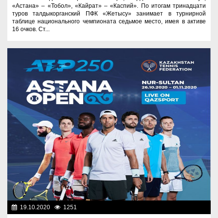
«Астана» – «Тобол», «Кайрат» – «Каспий». По итогам тринадцати
туров талдыкорганский ПФК «Жетысу» занимает в турнирной
таблице национального чемпионата седьмое место, имея в активе
16 очков. Ст...
19.10.2020
1251
Спорт и туризм