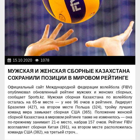
15.10.2020
1078
Спорт и туризм
МУЖСКАЯ И ЖЕНСКАЯ СБОРНЫЕ КАЗАХСТАНА
СОХРАНИЛИ ПОЗИЦИИ В МИРОВОМ РЕЙТИНГЕ
Официальный сайт Международной федерации волейбола (FIBV)
опубликовал обновленный рейтинг мужских и женских сборных,
сообщает Sports.kz. Мужская сборная Казахстана по волейболу
осталась на 65-м месте — у нее 96 очков в рейтинге. Лидирует
Бразилия (427), на втором месте Польша (324), тройку лучших
команд мира замыкает сборная США (365). Положение женской
сборной Казахстана в мировом рейтинге также не изменилось — она
по-прежнему занимает 21-е место, набрав 157 очков. Рейтинг FIBV
возглавляет сборная Китая (391), на втором месте расположилась
команда США (382), на третьей строч...