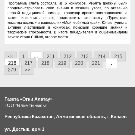
Программа слета состояла из 6 конкурсов. Ребята должны были
продемонстрировать свои знания в вязании узлов, по оказанию
первой медицинской помощи, транспортировке пострадавшего, а
также исполнить песню, подготовить стенгазету «Туристская
команда школы» и видеоролик «Мой любимый край». Юные туристы
активно участвовали в конкурсах, показали хорошие знания и
творческие способности. В итоге победителем в общекомандном
зачете стала СШ№8, второе место...
<<
1
…
211
212
213
214
215
216
217
218
219
220
221
…
279
>>
Газета «Огни Алатау»
ТОО "Өлке тынысы"
Республика Казахстан, Алматинская область, г.
К
онаев
ул. Достык, дом 1