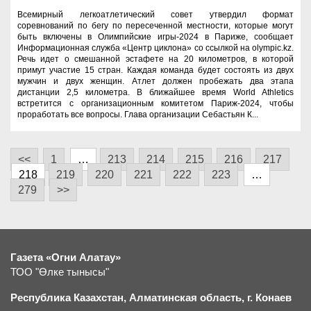
Всемирный легкоатлетический совет утвердил формат
соревнований по бегу по пересеченной местности, которые могут
быть включены в Олимпийские игры-2024 в Париже, сообщает
Информационная служба «Центр циклона» со ссылкой на olympic.kz.
Речь идет о смешанной эстафете на 20 километров, в которой
примут участие 15 стран. Каждая команда будет состоять из двух
мужчин и двух женщин. Атлет должен пробежать два этапа
дистанции 2,5 километра. В ближайшее время World Athletics
встретится с организационным комитетом Париж-2024, чтобы
проработать все вопросы. Глава организации Себастьян К...
<<
1
…
213
214
215
216
217
218
219
220
221
222
223
…
279
>>
Газета «Огни Алатау»
ТОО "Өлке тынысы"
Республика Казахстан, Алматинская область, г.
К
онаев