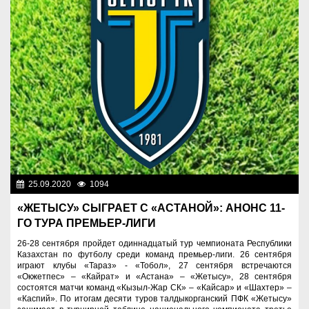
25.09.2020
1094
Спорт и туризм
«ЖЕТЫСУ» СЫГРАЕТ С «АСТАНОЙ»: АНОНС 11-
ГО ТУРА ПРЕМЬЕР-ЛИГИ
26-28 сентября пройдет одиннадцатый тур чемпионата Республики
Казахстан по футболу среди команд премьер-лиги. 26 сентября
играют клубы «Тараз» - «Тобол», 27 сентября встречаются
«Окжетпес» – «Кайрат» и «Астана» – «Жетысу», 28 сентября
состоятся матчи команд «Кызыл-Жар СК» – «Кайсар» и «Шахтер» –
«Каспий». По итогам десяти туров талдыкорганский ПФК «Жетысу»