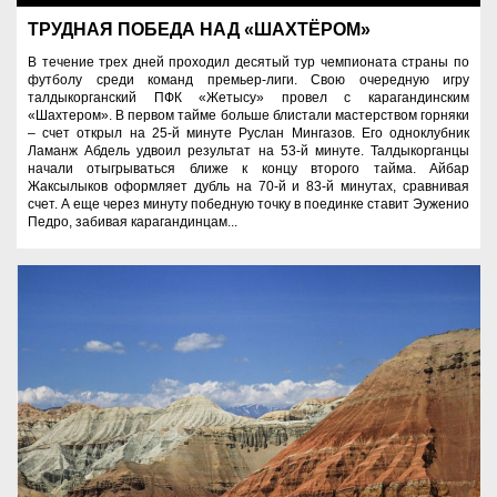
ТРУДНАЯ ПОБЕДА НАД «ШАХТЁРОМ»
В течение трех дней проходил десятый тур чемпионата страны по
футболу среди команд премьер-лиги. Свою очередную игру
талдыкорганский ПФК «Жетысу» провел с карагандинским
«Шахтером». В первом тайме больше блистали мастерством горняки
– счет открыл на 25-й минуте Руслан Мингазов. Его одноклубник
Ламанж Абдель удвоил результат на 53-й минуте. Талдыкорганцы
начали отыгрываться ближе к концу второго тайма. Айбар
Жаксылыков оформляет дубль на 70-й и 83-й минутах, сравнивая
счет. А еще через минуту победную точку в поединке ставит Эуженио
Педро, забивая карагандинцам...