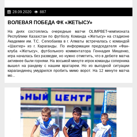
28.09.2020
887
Спорт и туризм
ВОЛЕВАЯ ПОБЕДА ФК «ЖЕТЫСУ»
На днях состоялись очередные матчи OLIMPBET-чемпионата
Республики Казахстан по футболу. Команда «Жетысу» на стадионе
Академии им. Т.С. Сегизбаева в г. Алматы встречалась с командой
«Шахтер» из г. Караганды. По информации председателя «Фан-
клуба «Жетысу», футбольного комментатора Геннадия Мищенко,
игра началась без разведки, но нужно отметить, что в дебюте матча
активнее были горняки. На восьмой минуте игрок команды соперника
вышел на рандеву с нашим вратарем. Но из выгодной ситуации
карагандинец умудрился пробить мимо ворот. На 12 минуте матча
мо...