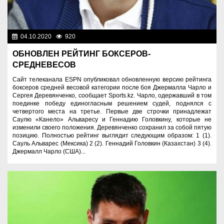
04.10.2020
920
Спорт и туризм
ОБНОВЛЕН РЕЙТИНГ БОКСЕРОВ-
СРЕДНЕВЕСОВ
Сайт телеканала ESPN опубликовал обновленную версию рейтинга
боксеров средней весовой категории после боя Джермалла Чарло и
Сергея Деревянченко, сообщает Sports.kz. Чарло, одержавший в том
поединке победу единогласным решением судей, поднялся с
четвертого места на третье. Первые две строчки принадлежат
Саулю «Канело» Альваресу и Геннадию Головкину, которые не
изменили своего положения. Деревянченко сохранил за собой пятую
позицию. Полностью рейтинг выглядит следующим образом: 1 (1).
Сауль Альварес (Мексика) 2 (2). Геннадий Головкин (Казахстан) 3 (4).
Джермалл Чарло (США)...