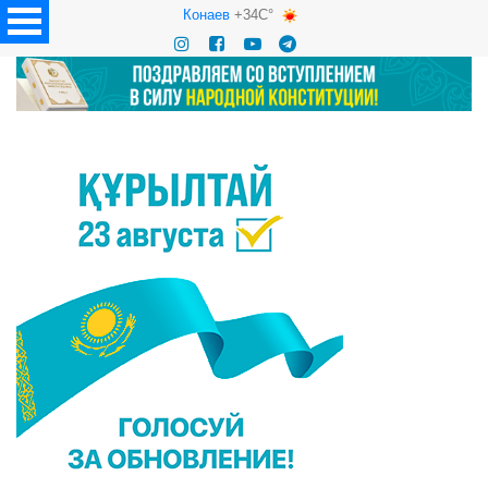
Конаев
+34C°