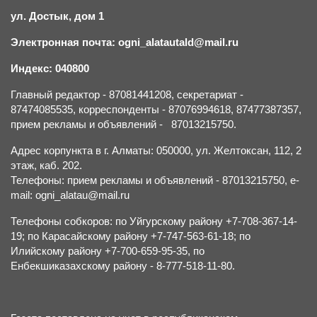
ул. Достык, дом 1
Электронная почта: ogni_alatautald@mail.ru
Индекс: 040800
Главный редактор - 87081441208, секретариат -
87474085535, корреспонденты - 87076994618, 87477387357,
прием рекламы и объявлений - 87013215750.
Адрес корпункта в г. Алматы: 050000, ул. Желтоксан, 112, 2
этаж, каб. 202.
Телефоны: прием рекламы и объявлений - 87013215750, e-
mail: ogni_alatau@mail.ru
Телефоны собкоров: по Уйгурскому району +7-708-367-14-
19; по Карасайскому району +7-747-563-61-18; по
Илийскому району +7-700-659-95-35, по
Енбекшиказахскому району - 8-777-518-11-80.