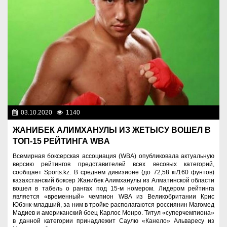
03.10.2020
1140
Спорт и туризм
ЖАНИБЕК АЛИМХАНУЛЫ ИЗ ЖЕТЫСУ ВОШЕЛ В
ТОП-15 РЕЙТИНГА WBA
Всемирная боксерская ассоциация (WBA) опубликовала актуальную
версию рейтингов представителей всех весовых категорий,
сообщает Sports.kz. В среднем дивизионе (до 72,58 кг/160 фунтов)
казахстанский боксер Жанибек Алимханулы из Алматинской области
вошел в табель о рангах под 15-м номером. Лидером рейтинга
является «временный» чемпион WBA из Великобритании Крис
Юбэнк-младший, за ним в тройке располагаются россиянин Магомед
Мадиев и американский боец Карлос Монро. Титул «суперчемпиона»
в данной категории принадлежит Саулю «Канело» Альваресу из