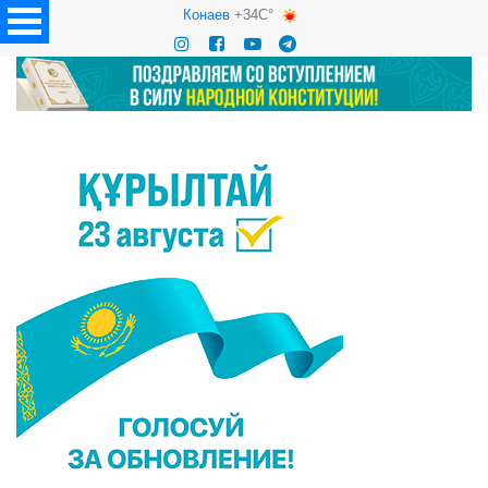
Конаев
+34C°