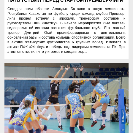
НАПУТСТВИЯ ПЕРЕД СТАРТОМ ПРЕМЬЕР-ЛИГИ
Сегодня аким области Амандык Баталов в канун чемпионата
Республики Казахстан по футболу среди команд клубов Премьер-
лиги провел встречу с игроками, тренерским составом и
руководством ПФК «Жетісу». В начале мероприятия был показан
видеоролик об истории развития футбольного клуба. Его главный
тренер Дмитрий Огай проинформировал о деятельности,
обновлении базы и состава команды спортивной организации. Всего
в активе жетысуских футболистов 6 крупных побед. Имеются в
активе ПФК «Жетісу» и победы над лидерами чемпионата РК. При
этом, он отметил, что у игроков и сегодня хор...