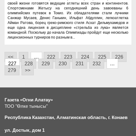
своей жизни готовятся ведущие атлеты всех стран и континентов.
Спортсменами Жетысу на сегодняшний день завоеваны 6
олимпийских путевок в Токио. Их обладателями стали лучники
Санжар Мусаев, Денис Ганькин, Ильфат Абдуллин, легкоатлетка
Айман Ратова, борец греко-римского стиля Асхат Дильмухамедов и
еще одна лицензия в дисциплине «стрельба из лука» является
командной. Поскольку до начала Олимпиады пройдут еще несколько
лицензионных турниров по разным в...
<<
1
…
222
223
224
225
226
227
228
229
230
231
232
…
279
>>
Газета «Огни Алатау»
ТОО "Өлке тынысы"
Республика Казахстан, Алматинская область, г.
К
онаев
ул. Достык, дом 1