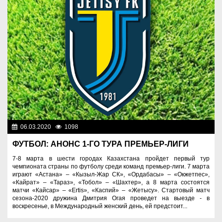
06.03.2020
1098
Спорт и туризм
ФУТБОЛ: АНОНС 1-ГО ТУРА ПРЕМЬЕР-ЛИГИ
7-8 марта в шести городах Казахстана пройдет первый тур
чемпионата страны по футболу среди команд премьер-лиги. 7 марта
играют «Астана» – «Кызыл-Жар СК», «Ордабасы» – «Окжетпес»,
«Кайрат» – «Тараз», «Тобол» – «Шахтер», а 8 марта состоятся
матчи «Кайсар» – «Ertis», «Каспий» – «Жетысу». Стартовый матч
сезона-2020 дружина Дмитрия Огая проведет на выезде - в
воскресенье, в Международный женский день, ей предстоит...