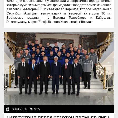
кимоно). В соревнованиях участвовали и спортсмены города Текели,
которые сумели выиграть четыре медали. Победителем чемпионата
в весовой категории 58 кг стал Абзал Каримов. Второе место занял
Серикбол Ахайулы, выступавший в весовой категории 66 кг.
Бронзовые медали - у Ержана Толеубаева и Кайроллы
Рахметуллаулы (вес 71 кг). Татьяна Козловских, г.Текели.
04.03.2020
975
Спорт и туризм