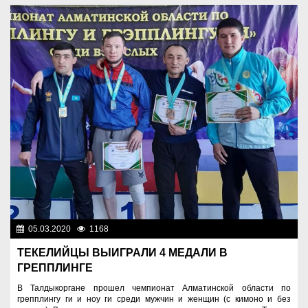
05.03.2020
1168
Спорт и туризм
ТЕКЕЛИЙЦЫ ВЫИГРАЛИ 4 МЕДАЛИ В
ГРЕППЛИНГЕ
В Талдыкоргане прошел чемпионат Алматинской области по
грепплингу ги и ноу ги среди мужчин и женщин (с кимоно и без