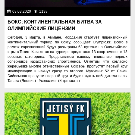
03.03.2020
1138
Спорт и туризм
БОКС: КОНТИНЕНТАЛЬНАЯ БИТВА ЗА
ОЛИМПИЙСКИЕ ЛИЦЕНЗИИ
Сегодня, 3 марта, в Аммане, Иордания стартует лицензионный
континентальный турнир по боксу, сообщает Olympic.kz. Всего в
рамках соревнований будут разыграны 63 путевки на Олимпийские
игры в Токио. Казахстан на турнире представят 13 спортсменов в 13
весовых категориях. Представляем вашему вниманию первых
соперников казахстанских спортсменов. Отметим, что согласно
жеребьевке многие отечественные боксеры пропустят первый круг
квалификации и начнут сразу со второго. Мужчины: 52 кг: Сакен
Бибосынов пропустит первый круг и будет ждать победителя пары
Танака (Япония) - Усеналиев (Кыргызстан...