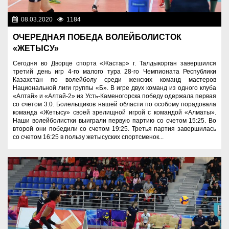
08.03.2020
1184
Спорт и туризм
ОЧЕРЕДНАЯ ПОБЕДА ВОЛЕЙБОЛИСТОК
«ЖЕТЫСУ»
Сегодня во Дворце спорта «Жастар» г. Талдыкорган завершился
третий день игр 4-го малого тура 28-го Чемпионата Республики
Казахстан по волейболу среди женских команд мастеров
Национальной лиги группы «Б». В игре двух команд из одного клуба
«Алтай» и «Алтай-2» из Усть-Каменогорска победу одержала первая
со счетом 3:0. Болельщиков нашей области по особому порадовала
команда «Жетысу» своей зрелищной игрой с командой «Алматы».
Наши волейболистки выиграли первую партию со счетом 15:25. Во
второй они победили со счетом 19:25. Третья партия завершилась
со счетом 16:25 в пользу жетысуских спортсменок...