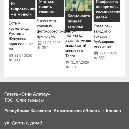
Учиться
Профессия:
Из
видеть
покоритель
гидротехника
главное
космических
– в модели
Космонавта
далей
Чтобы стать
помнят
Есть у
хорошим
Когда речь
земляки
каскеленца
фотокорреспондентом,
заходит о
Рустема
Год назад
нужно уме...
Тохтаре
Жунусова
ушел из жизни
Аубакирове,
31.07.2026
одна большая
знаменитый
многие вс...
307
ме...
космонавт
27.07.2026
31.07.2026
Талга...
552
303
31.07.2026
301
Газета «Огни Алатау»
ТОО "Өлке тынысы"
Республика Казахстан, Алматинская область, г.
К
онаев
ул. Достык, дом 1