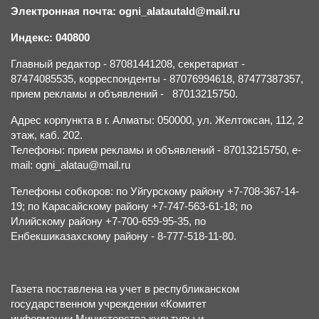
Электронная почта: ogni_alatautald@mail.ru
Индекс: 040800
Главный редактор - 87081441208, секретариат -
87474085535, корреспонденты - 87076994618, 87477387357,
прием рекламы и объявлений - 87013215750.
Адрес корпункта в г. Алматы: 050000, ул. Желтоксан, 112, 2
этаж, каб. 202.
Телефоны: прием рекламы и объявлений - 87013215750, e-
mail: ogni_alatau@mail.ru
Телефоны собкоров: по Уйгурскому району +7-708-367-14-
19; по Карасайскому району +7-747-563-61-18; по
Илийскому району +7-700-659-95-35, по
Енбекшиказахскому району - 8-777-518-11-80.
Газета поставлена на учет в республиканском
государственном учреждении «Комитет
информации Министерства культуры и