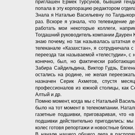
приглашен Ермек Турсунов, бывший генди
попала в эту корпорацию редактором отдел
Знала я Наталью Васильевну по Талдыкорг
раз. Вскоре я узнала, что телевидение д
работать мои некоторые коллеги, напри
Тогдашний руководитель компании Даурен 
знаю почему, но так называлась штатная е
телеканале «Казахстан», я сотрудничала с
переезда так называемой «телестудии», с
конечно, был, но фактически работающи
Забира Сайдильдина, Виктор Гудзь, Евге
остались на родине, не желая переезжат
назначен Серик Ахметов, спустя месяц-
профессионалов из южной столицы, как С
Алтый и др.
Помню момент, когда мы с Натальей Васил
было на тот момент в телекомпании. Наталь
газетные подшивки, приговаривая, что «в
подшивки действительно пригодились: мы 
колес готовя репортажи и новостные блоки
В начале нашего общего дела в распоряж