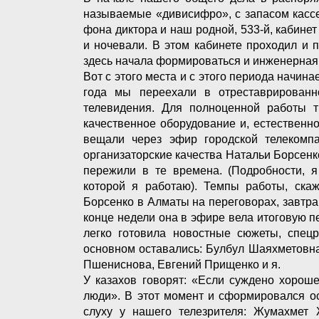
называемые «дивисифро», с запасом кассе
фона диктора и наш родной, 533-й, кабинет
и ночевали. В этом кабинете проходил и 
здесь начала формироваться и инженерная 
Вот с этого места и с этого периода начин
года мы переехали в отреставрированн
телевидения. Для полноценной работы т
качественное оборудование и, естественн
вещали через эфир городской телекомп
организаторские качества Натальи Борсенко
пережили в те времена. (Подробности, я
которой я работаю). Темпы работы, ска
Борсенко в Алматы на переговорах, завтра 
конце недели она в эфире вела итоговую п
легко готовила новостные сюжеты, спец
основном оставались: Булбул Шаяхметовна
Пшениснова, Евгений Прищенко и я.
У казахов говорят: «Если суждено хорош
люди». В этот момент и сформировался ос
слуху у нашего телезрителя: Жумахмет 