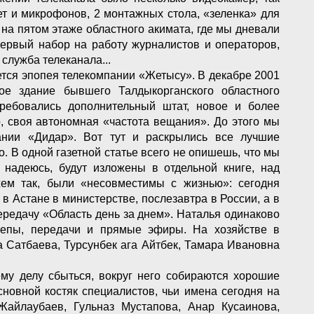
т и микрофонов, 2 монтажных стола, «зеленка» для
 на пятом этаже областного акимата, где мы дневали
первый набор на работу журналистов и операторов,
служба телеканала...
ается эпопея телекомпании «Жетысу». В декабре 2001
ое здание бывшего Талдыкорганского областного
ребовались дополнительный штат, новое и более
о, своя автономная «частота вещания». До этого мы
ании «Дидар». Вот тут и раскрылись все лучшие
. В одной газетной статье всего не опишешь, что мы
 надеюсь, будут изложены в отдельной книге, над
жем так, были «несовместимы с жизнью»: сегодня
в Астане в министерстве, послезавтра в России, а в
ередачу «Область день за днем». Наталья одинаково
репы, передачи и прямые эфиры. На хозяйстве в
 Сатбаева, Турсунбек ага Айтбек, Тамара Ивановна
ему делу сбыться, вокруг него собираются хорошие
новной костяк специалистов, чьи имена сегодня на
Жайлаубаев, Гульназ Мустапова, Анар Кусаинова,