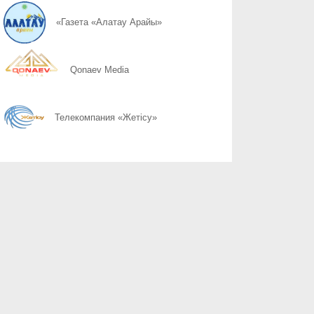
08.08
Простые правила сохранности имущества
«Газета «Алатау Арайы»
08.08
Почему 120 баллов не всегда гарантируют грант, а 100 могут 
Qonaev Media
08.08
Неліктен 120 балл грант алуға әрдайым кепілдік бермейді, ал 1
Телекомпания «Жетісу»