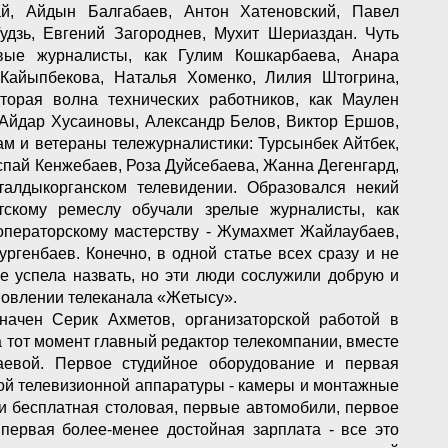
й, Айдын Балгабаев, Антон Хатеновский, Павел
удзь, Евгений Загороднев, Мухит Шериаздан. Чуть
вые журналисты, как Гулим Кошкарбаева, Анара
Кайыпбекова, Наталья Хоменко, Лилия Штогрина,
орая волна технических работников, как Маулен
 Айдар Хусаиновы, Александр Белов, Виктор Ершов,
ам и ветераны тележурналистики: Турсынбек Айтбек,
пай Кенжебаев, Роза Дуйсебаева, Жанна Дегенгард,
талдыкорганском телевидении. Образовался некий
стскому ремеслу обучали зрелые журналисты, как
 операторскому мастерству - Жумахмет Жайлаубаев,
ргенбаев. Конечно, в одной статье всех сразу и не
не успела назвать, но эти люди сослужили добрую и
овлении телеканала «Жетысу».
ачен Серик Ахметов, организаторской работой в
 тот момент главный редактор телекомпании, вместе
аевой. Первое студийное оборудование и первая
ой телевизионной аппаратуры - камеры и монтажные
и бесплатная столовая, первые автомобили, первое
первая более-менее достойная зарплата - все это