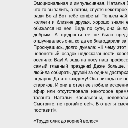
Эмоциональная и импульсивная, Наталья В
что-то выпалить, а потом, спустя некоторо
ради Бога! Вот тебе конфеты! Попьем чай 
коллеги и близкие друзья, хорошо знали 
обижался на нее. Ведь по сути, она был
добрым. А щедрости ее не было предел
отшучивалась она, когда ее благодарили за
Проснувшись, долго думала: «К чему этот
непонятный осадок недосказанности коро
осенило: Вау! А ведь на носу наш профес
самый главный праздник! Даже больше, 
любила собирать друзей за одним дастарх
подарок. Да что каждому! Она никогда не 
стариков. И они в ответ ее любили искрен
эфир или отсутствовала некоторое время
таланта Натальи Васильевны, недовол
Смотрите, не трогайте ее!». В ответ я см
поставит!».
«Трудоголик до корней волос»