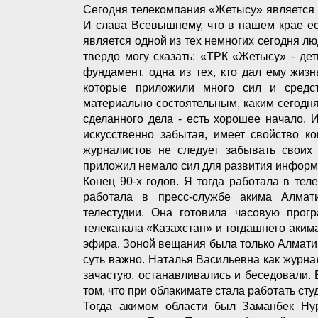
Сегодня телекомпания «Жетысу» является 
И слава Всевышнему, что в нашем крае ес
является одной из тех немногих сегодня лю
твердо могу сказать: «ТРК «Жетысу» - дет
фундамент, одна из тех, кто дал ему жизн
которые приложили много сил и средс
материально состоятельным, каким сегодня
сделанного дела - есть хорошее начало. 
искусственно забытая, имеет свойство к
журналистов не следует забывать своих 
приложил немало сил для развития информ
Конец 90-х годов. Я тогда работала в те
работала в пресс-службе акима Алмати
телестудии. Она готовила часовую прогр
телеканала «Казахстан» и тогдашнего аким
эфира. Зоной вещания была только Алматинс
суть важно. Наталья Васильевна как журнал
зачастую, останавливались и беседовали. 
том, что при облакимате стала работать сту
Тогда акимом области был Заманбек Ну