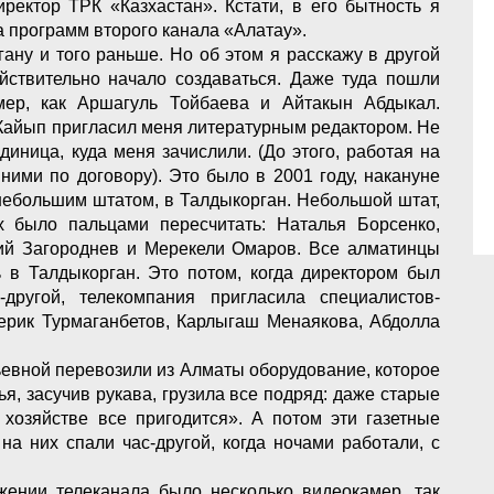
ректор ТРК «Казхастан». Кстати, в его бытность я
а программ второго канала «Алатау».
ану и того раньше. Но об этом я расскажу в другой
ействительно начало создаваться. Даже туда пошли
мер, как Аршагуль Тойбаева и Айтакын Абдыкал.
Кайып пригласил меня литературным редактором. Не
диница, куда меня зачислили. (До этого, работая на
 ними по договору). Это было в 2001 году, накануне
 небольшим штатом, в Талдыкорган. Небольшой штат,
х было пальцами пересчитать: Наталья Борсенко,
ний Загороднев и Мерекели Омаров. Все алматинцы
ь в Талдыкорган. Это потом, когда директором был
другой, телекомпания пригласила специалистов-
ерик Турмаганбетов, Карлыгаш Менаякова, Абдолла
ьевной перевозили из Алматы оборудование, которое
я, засучив рукава, грузила все подряд: даже старые
 хозяйстве все пригодится». А потом эти газетные
на них спали час-другой, когда ночами работали, с
.
ении телеканала было несколько видеокамер, так