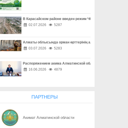
08.08
Профилактика сильнее зависимости
08.08
«Әділет» форумы, Respublica-ның ReTalks алаңы және Baytaq-
В Карасайском районе введен режим ЧС местного масштаба
02.07.2026
5287
08.08
Форум «Әділет», ReTalks Respublica и экологический караван B
Алматы облысында орман өрттерінің алдын алу жұмыстары
08.08
Один код – и аккаунт потерян
03.07.2026
5283
08.08
Покупки без неприятных сюрпризов
Распоряжением акима Алматинской области Куаныш Бахыту
08.08
Опасная ссылка в один клик
16.06.2026
4879
08.08
«Ваш счет в опасности» - не спешите верить
08.08
Осторожность при онлайн-сделках
ПАРТНЕРЫ
08.08
Как обезопасить свое жилье
Акимат Алматинской области
08.08
Собственность под охраной закона