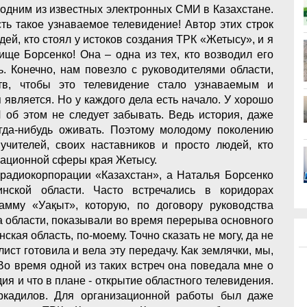
одним из известных электронных СМИ в Казахстане.
ть такое узнаваемое телевидение! Автор этих строк
дей, кто стоял у истоков создания ТРК «Жетысу», и я
ище Борсенко! Она – одна из тех, кто возводил его
ь. Конечно, нам повезло с руководителями области,
тв, чтобы это телевидение стало узнаваемым и
 является. Но у каждого дела есть начало. У хорошо
И об этом не следует забывать. Ведь история, даже
огда-нибудь оживать. Поэтому молодому поколению
учителей, своих наставников и просто людей, кто
ационной сферы края Жетысу.
лерадиокорпорации «Казахстан», а Наталья Борсенко
нской области. Часто встречались в коридорах
амму «Уақыт», которую, по договору руководства
а области, показывали во время перерыва основного
кая область, по-моему. Точно сказать не могу, да не
ист готовила и вела эту передачу. Как землячки, мы,
Во время одной из таких встреч она поведала мне о
дия и что в плане - открытие областного телевидения.
ркадилов. Для организационной работы был даже