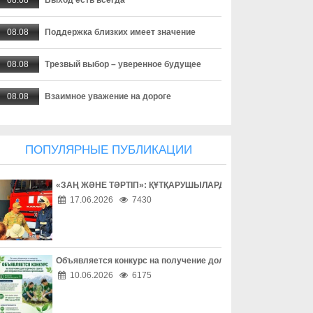
08.08
Поддержка близких имеет значение
08.08
Трезвый выбор – уверенное будущее
08.08
Взаимное уважение на дороге
08.08
Дети учатся на примере взрослых
ПОПУЛЯРНЫЕ ПУБЛИКАЦИИ
08.08
Внимание за рулем спасает жизни
«ЗАҢ ЖӘНЕ ТӘРТІП»: ҚҰТҚАРУШЫЛАРДЫҢ ЕҢБЕГІМЕН ТАН
08.08
Безопасность начинается за рулем
17.06.2026
7430
08.08
Доверие сильнее опасных соблазнов
08.08
Осторожность – лучшая защита в сети
Объявляется конкурс на получение долгосрочного гранта д
10.06.2026
6175
08.08
Одно решение может изменить жизнь