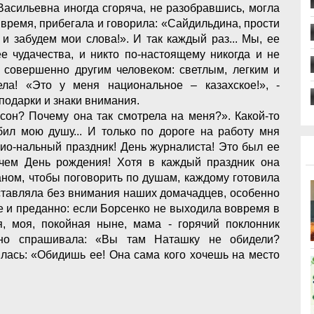
асильевна иногда сгоряча, не разобравшись, могла
е время, прибегала и говорила: «Сайдильдина, прости
и забудем мои слова!». И так каждый раз... Мы, ее
ее чудачества, и никто по-настоящему никогда и не
а совершенно другим человеком: светлым, легким и
а! «Это у меня национальное – казахское!», -
 подарки и знаки внимания.
 сон? Почему она так смотрела на меня?». Какой-то
бил мою душу... И только по дороге на работу мня
сио-нальный праздник! День журналиста! Это был ее
чем День рождения! Хотя в каждый праздник она
аном, чтобы поговорить по душам, каждому готовила
оставляла без внимания наших домачадцев, особенно
не и преданно: если Борсенко не выходила вовремя в
, моя, покойная ныне, мама - горячий поклонник
ьно спрашивала: «Вы там Наташку не обидели?
еялась: «Обидишь ее! Она сама кого хочешь на место