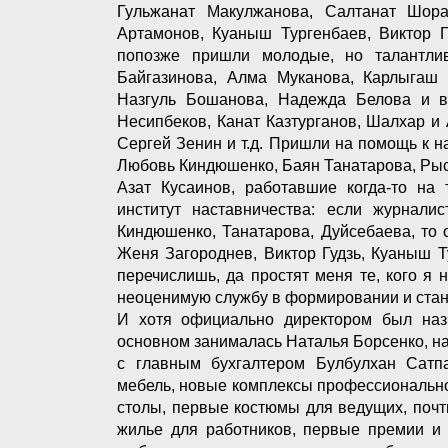
Гульжанат Макулжанова, Салтанат Шора
Артамонов, Куаныш Тургенбаев, Виктор Г
попозже пришли молодые, но талантли
Байгазинова, Алма Муканова, Карлыгаш 
Назгуль Бошанова, Надежда Белова и вт
Несипбеков, Канат Казтурганов, Шалхар и
Сергей Зенин и т.д. Пришли на помощь к н
Любовь Киндюшенко, Баян Танатарова, Рыс
Азат Кусаинов, работавшие когда-то на 
институт наставничества: если журнали
Киндюшенко, Танатарова, Дуйсебаева, то
Женя Загороднев, Виктор Гудзь, Куаныш Ту
перечислишь, да простят меня те, кого я 
неоценимую службу в формировании и стан
И хотя официально директором был назн
основном занималась Наталья Борсенко, на
с главным бухгалтером Булбулхан Сатп
мебель, новые комплексы профессиональн
столы, первые костюмы для ведущих, почт
жилье для работников, первые премии и 