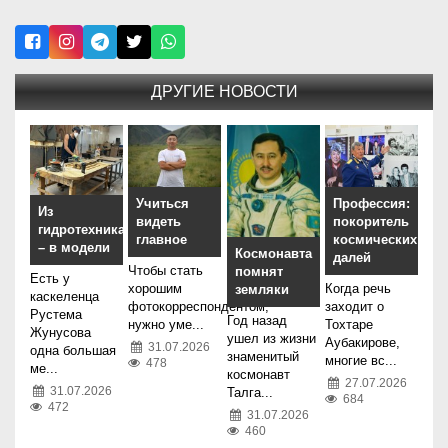
ДРУГИЕ НОВОСТИ
Учиться
Профессия:
Из
видеть
покоритель
гидротехника
главное
космических
– в модели
Космонавта
далей
Чтобы стать
помнят
Есть у
хорошим
Когда речь
земляки
каскеленца
фотокорреспондентом,
заходит о
Рустема
Год назад
нужно уме...
Тохтаре
Жунусова
ушел из жизни
Аубакирове,
31.07.2026
одна большая
знаменитый
многие вс...
478
ме...
космонавт
27.07.2026
31.07.2026
Талга...
684
472
31.07.2026
460