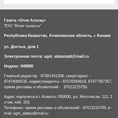
Газета «Огни Алатау»
ТОО "Өлке тынысы"
Республика Казахстан, Алматинская область, г.
К
онаев
ул. Достык, дом 1
Электронная почта: ogni_alatautald@mail.ru
Индекс: 040800
Главный редактор - 87081441208, секретариат -
87474085535, корреспонденты - 87076994618, 87477387357,
прием рекламы и объявлений - 87013215750.
Адрес корпункта в г. Алматы: 050000, ул. Желтоксан, 112, 2
этаж, каб. 202.
Телефоны: прием рекламы и объявлений - 87013215750, e-
mail: ogni_alatau@mail.ru