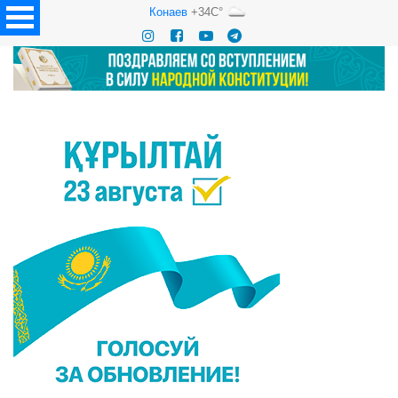
Конаев
+34C°