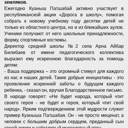
земляков.
Ежегодно Куаныш Патшабай активно участвует в
республиканской акции «Дорога в школу», помогая
собрать к новому учебному году десятки детей не
только из областного центра, но и из ближайших аулов.
Ученики получают от него школьные принадлежности,
форму, спортивные костюмы.
Директор средней школы №2 села Арна Айбар
Билибаев от имени педагогического коллектива
выразил ему искреннюю благодарность за помощь
детям:
- Ваша поддержка – это огромный стимул для каждого
из нас и наших детей. Такие добрые инициативы - это
проявление искренней заботы о будущем каждого
ребенка, - сказал он, вручая Благодарственное письмо.
В народе говорят: «Не будет народа, который чтит
своего героя - не будет и героя, который чтит свой
народ». Ярким подтверждением этой мудрости служит
пример Куаныша Патшабая. Он - не просто меценат, а
человек с большим добрым сердцем, преданный сын
своей земли и заботливый многодетный отец.