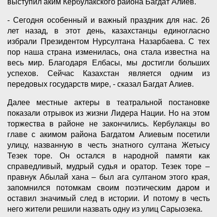
выступил аким Кербулакского района Багдат Алиев.
- Сегодня особенный и важный праздник для нас. 26
лет назад, в этот день, казахстанцы единогласно
избрали Президентом Нурсултана Назарбаева. С тех
пор наша страна изменилась, она стала известна на
весь мир. Благодаря Елбасы, мы достигли больших
успехов. Сейчас Казахстан является одним из
передовых государств мире, - сказал Багдат Алиев.
Далее местные актеры в театральной постановке
показали отрывок из жизни Лидера Нации. Но на этом
торжества в районе не закончились. Кербулакцы во
главе с акимом района Багдатом Алиевым посетили
улицу, названную в честь знатного султана Жетысу
Тезек торе. Он остался в народной памяти как
справедливый, мудрый судья и оратор. Тезек торе –
правнук Абылай хана – был ага султаном этого края,
запомнился потомкам своим поэтическим даром и
оставил значимый след в истории. И потому в честь
него жители решили назвать одну из улиц Сарыозека.