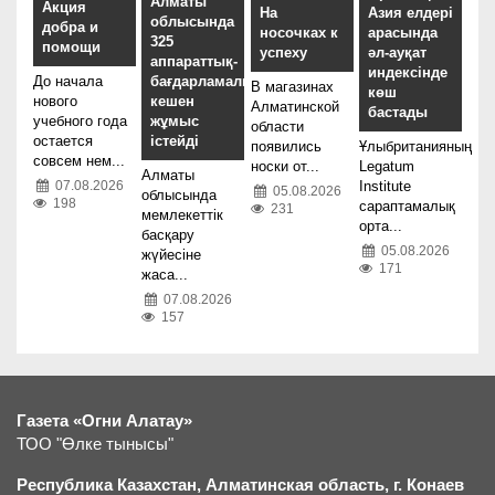
Алматы
Акция
На
Азия елдері
облысында
добра и
носочках к
арасында
325
помощи
успеху
әл-ауқат
аппараттық-
индексінде
До начала
бағдарламалық
В магазинах
көш
нового
кешен
Алматинской
бастады
учебного года
жұмыс
области
остается
істейді
появились
Ұлыбританияның
совсем нем...
носки от...
Legatum
Алматы
07.08.2026
Institute
05.08.2026
облысында
198
сараптамалық
231
мемлекеттік
орта...
басқару
05.08.2026
жүйесіне
171
жаса...
07.08.2026
157
Газета «Огни Алатау»
ТОО "Өлке тынысы"
Республика Казахстан, Алматинская область, г.
К
онаев