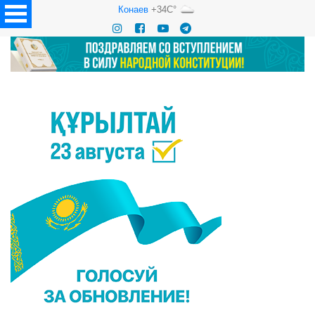
Конаев
+34C°