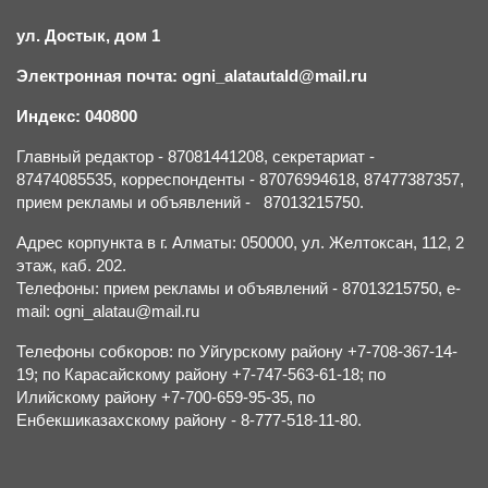
ул. Достык, дом 1
Электронная почта: ogni_alatautald@mail.ru
Индекс: 040800
Главный редактор - 87081441208, секретариат -
87474085535, корреспонденты - 87076994618, 87477387357,
прием рекламы и объявлений - 87013215750.
Адрес корпункта в г. Алматы: 050000, ул. Желтоксан, 112, 2
этаж, каб. 202.
Телефоны: прием рекламы и объявлений - 87013215750, e-
mail: ogni_alatau@mail.ru
Телефоны собкоров: по Уйгурскому району +7-708-367-14-
19; по Карасайскому району +7-747-563-61-18; по
Илийскому району +7-700-659-95-35, по
Енбекшиказахскому району - 8-777-518-11-80.