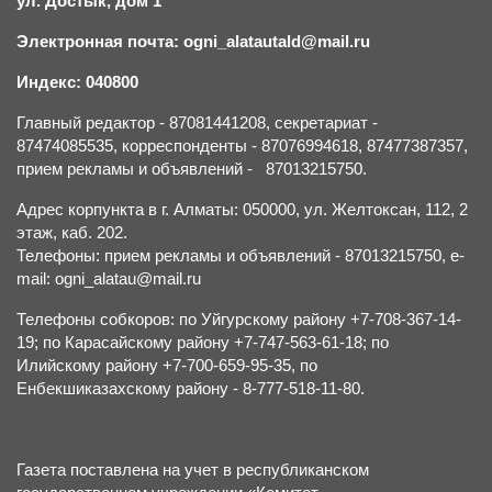
ул. Достык, дом 1
Электронная почта: ogni_alatautald@mail.ru
Индекс: 040800
Главный редактор - 87081441208, секретариат -
87474085535, корреспонденты - 87076994618, 87477387357,
прием рекламы и объявлений - 87013215750.
Адрес корпункта в г. Алматы: 050000, ул. Желтоксан, 112, 2
этаж, каб. 202.
Телефоны: прием рекламы и объявлений - 87013215750, e-
mail: ogni_alatau@mail.ru
Телефоны собкоров: по Уйгурскому району +7-708-367-14-
19; по Карасайскому району +7-747-563-61-18; по
Илийскому району +7-700-659-95-35, по
Енбекшиказахскому району - 8-777-518-11-80.
Газета поставлена на учет в республиканском