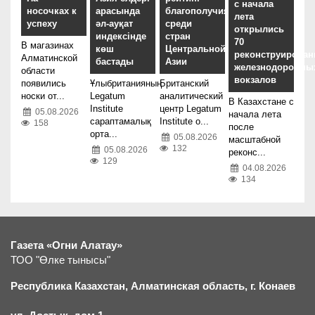
с начала
носочках к
арасында
благополучия
лета
успеху
әл-ауқат
среди
открылись
индексінде
стран
70
В магазинах
көш
Центральной
реконструирова
Алматинской
бастады
Азии
железнодорожны
области
вокзалов
появились
Ұлыбританияның
Британский
носки от...
Legatum
аналитический
В Казахстане с
Institute
центр Legatum
05.08.2026
начала лета
сараптамалық
Institute о...
158
после
орта...
05.08.2026
масштабной
132
05.08.2026
реконс...
129
04.08.2026
134
Газета «Огни Алатау»
ТОО "Өлке тынысы"
Республика Казахстан, Алматинская область, г.
К
онаев