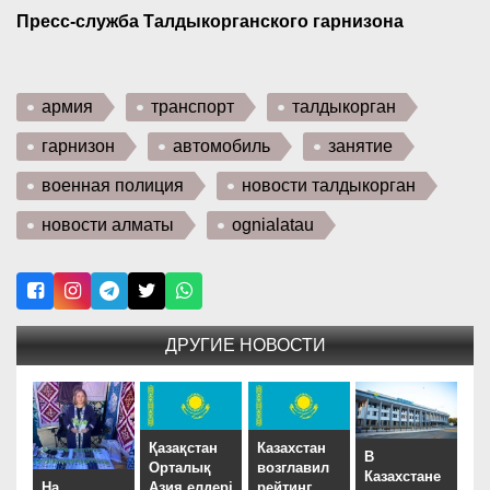
Пресс-служба Талдыкорганского гарнизона
армия
транспорт
талдыкорган
гарнизон
автомобиль
занятие
военная полиция
новости талдыкорган
новости алматы
ognialatau
ДРУГИЕ НОВОСТИ
Қазақстан
Казахстан
В
Орталық
возглавил
Казахстане
На
Азия елдері
рейтинг