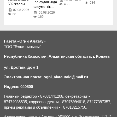
Іле ауданында
584
502 жалпы...
453
әлеуметтік...
07.08.2026
05.08.2026
68
169
Газета «Огни Алатау»
ТОО "Өлке тынысы"
Республика Казахстан, Алматинская область, г.
К
онаев
ул. Достык, дом 1
Электронная почта: ogni_alatautald@mail.ru
Индекс: 040800
Главный редактор - 87081441208, секретариат -
87474085535, корреспонденты - 87076994618, 87477387357,
прием рекламы и объявлений - 87013215750.
Адрес корпункта в г. Алматы: 050000, ул. Желтоксан, 112, 2