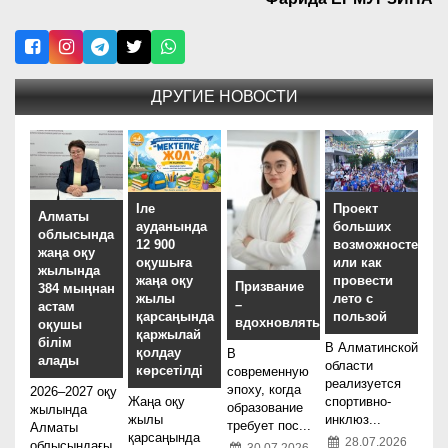
ДРУГИЕ НОВОСТИ
Іле
Проект
Алматы
ауданында
больших
облысында
12 900
возможностей,
жаңа оқу
оқушыға
или как
жылында
жаңа оқу
провести
Призвание
384 мыңнан
жылы
лето с
–
астам
қарсаңында
пользой
вдохновлять
оқушы
қаржылай
білім
В Алматинской
қолдау
В
алады
области
көрсетілді
современную
реализуется
эпоху, когда
2026–2027 оқу
Жаңа оқу
спортивно-
образование
жылында
жылы
инклюз...
требует пос...
Алматы
қарсаңында
28.07.2026
облысындағы
30.07.2026