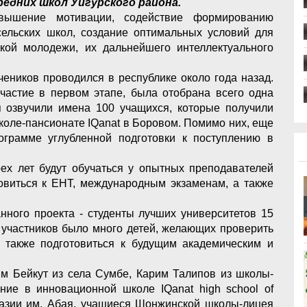
средних школ Уйгурского района.
ышение мотивации, содействие формированию
сельских школ, создание оптимальных условий для
кой молодежи, их дальнейшего интеллектуального
еников проводился в республике около года назад.
участие в первом этапе, была отобрана всего одна
 озвучили имена 100 учащихся, которые получили
коле-пансионате IQanat в Боровом. Помимо них, еще
ограмме углубленной подготовки к поступлению в
.
ех лет будут обучаться у опытных преподавателей
товиться к ЕНТ, международным экзаменам, а также
нного проекта - студенты лучших университетов 15
 участников было много детей, желающих проверить
 а также подготовиться к будущим академическим и
 Бейкут из села Сумбе, Карим Талипов из школы-
ие в инновационной школе IQanat high school of
азии им. Абая, учащиеся Шонжинской школы-лицея