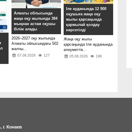
Іле ауданында 12 900
Алматы облысында
оқушыға жаңа оқу
жаңа оқу жылында 384
жылы қарсаңында
мыңнан астам оқушы
қаржылай қолдау
білім алады
көрсетілді
2026–2027 оқу жылында
Жаңа оқу жылы
м
Алматы облысындағы 502
қарсаңында Іле ауданында
ал
жалпы...
әлеуметтік...
07.08.2026
127
05.08.2026
196
 г.
К
онаев