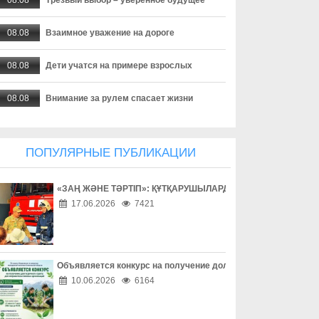
08.08
Взаимное уважение на дороге
08.08
Дети учатся на примере взрослых
08.08
Внимание за рулем спасает жизни
08.08
Безопасность начинается за рулем
ПОПУЛЯРНЫЕ ПУБЛИКАЦИИ
08.08
Доверие сильнее опасных соблазнов
«ЗАҢ ЖӘНЕ ТӘРТІП»: ҚҰТҚАРУШЫЛАРДЫҢ ЕҢБЕГІМЕН ТАН
08.08
Осторожность – лучшая защита в сети
17.06.2026
7421
08.08
Одно решение может изменить жизнь
08.08
Профилактика сильнее зависимости
Объявляется конкурс на получение долгосрочного гранта д
10.06.2026
6164
08.08
«Әділет» форумы, Respublica-ның ReTalks алаңы және Baytaq-