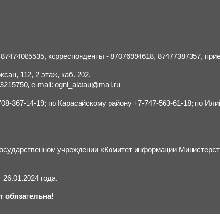
- 87474085535, корреспонденты - 87076994618, 87477387357, пр
сан, 112, 2 этаж, каб. 202.
15750, e-mail: ogni_alatau@mail.ru
8-367-14-19; по Карасайскому району +7-747-563-61-18; по Или
м государственном учреждении «Комитет информации Министерс
26.01.2024 года.
т обязательна!