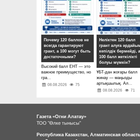
Почему 120 баллов не
Неліктен 120 балл
всегда гарантируют
грант алуға әрдайы
грант, а 100 могут быть
кепілдік бермейді, 
достаточными?
100 балл жеткілікті
болуы мүмкін?
Высокий балл ЕНТ — это
важное преимущество, но
ҰБТ-дан жоғары балл
гра...
жинау — маңызды
артықшылық. Ал...
08.08.2026
75
08.08.2026
71
Газета «Огни Алатау»
ТОО "Өлке тынысы"
Республика Казахстан, Алматинская область,