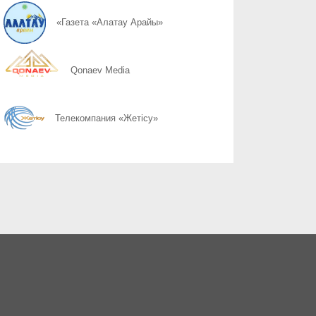
08.08
Неліктен 120 балл грант алуға әрдайым кепілдік бермейді, ал 1
«Газета «Алатау Арайы»
08.08
Когда помощь особенно важна
Qonaev Media
08.08
Конфликт без агрессии
Телекомпания «Жетісу»