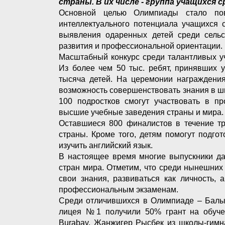
страны. В их числе - группа учащихся 
Основной целью Олимпиады стало пов
интеллектуального потенциала учащихся 
выявления одаренных детей среди сельс
развития и профессиональной ориентации.
Масштабный конкурс среди талантливых уч
Из более чем 50 тыс. ребят, принявших 
тысяча детей. На церемонии награждения
возможность совершенствовать знания в ш
100 подростков смогут участвовать в пр
высшие учебные заведения страны и мира
Оставшиеся 800 финалистов в течение тр
страны. Кроме того, детям помогут подго
изучить английский язык.
В настоящее время многие выпускники да
стран мира. Отметим, что среди нынешних
свои знания, развиваться как личность,
профессиональным экзаменам.
Среди отличившихся в Олимпиаде – Балым
лицея №1 получили 50% грант на обучен
Burabay. Жанжигер Рысбек из школы-гимн