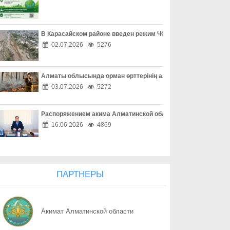
08.08
Форум «Әділет», ReTalks Respublica и экологический караван B
08.08
Один код – и аккаунт потерян
В Карасайском районе введен режим ЧС местного масштаба
02.07.2026
5276
08.08
Покупки без неприятных сюрпризов
Алматы облысында орман өрттерінің алдын алу жұмыстары
08.08
Опасная ссылка в один клик
03.07.2026
5272
08.08
«Ваш счет в опасности» - не спешите верить
Распоряжением акима Алматинской области Куаныш Бахыту
08.08
Осторожность при онлайн-сделках
16.06.2026
4869
08.08
Как обезопасить свое жилье
08.08
Простые правила сохранности имущества
ПАРТНЕРЫ
08.08
Собственность под охраной закона
Акимат Алматинской области
08.08
Почему 120 баллов не всегда гарантируют грант, а 100 могут 