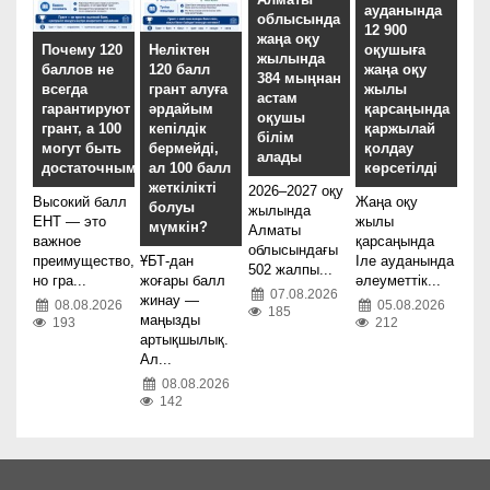
ауданында
облысында
12 900
жаңа оқу
оқушыға
Почему 120
Неліктен
жылында
жаңа оқу
баллов не
120 балл
384 мыңнан
жылы
всегда
грант алуға
астам
қарсаңында
гарантируют
әрдайым
оқушы
қаржылай
грант, а 100
кепілдік
білім
қолдау
могут быть
бермейді,
алады
көрсетілді
достаточными?
ал 100 балл
жеткілікті
2026–2027 оқу
Жаңа оқу
Высокий балл
болуы
жылында
жылы
ЕНТ — это
мүмкін?
Алматы
қарсаңында
важное
облысындағы
Іле ауданында
преимущество,
ҰБТ-дан
502 жалпы...
әлеуметтік...
но гра...
жоғары балл
07.08.2026
жинау —
05.08.2026
08.08.2026
185
маңызды
212
193
артықшылық.
Ал...
08.08.2026
142