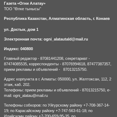
Газета «Огни Алатау»
ТОО "Өлке тынысы"
Республика Казахстан, Алматинская область, г.
К
онаев
ул. Достык, дом 1
Электронная почта: ogni_alatautald@mail.ru
Индекс: 040800
Главный редактор - 87081441208, секретариат -
87474085535, корреспонденты - 87076994618, 87477387357,
прием рекламы и объявлений - 87013215750.
Адрес корпункта в г. Алматы: 050000, ул. Желтоксан, 112, 2
этаж, каб. 202.
Телефоны: прием рекламы и объявлений - 87013215750, e-
mail: ogni_alatau@mail.ru
Телефоны собкоров: по Уйгурскому району +7-708-367-14-
19; по Карасайскому району +7-747-563-61-18; по
Илийскому району +7-700-659-95-35, по