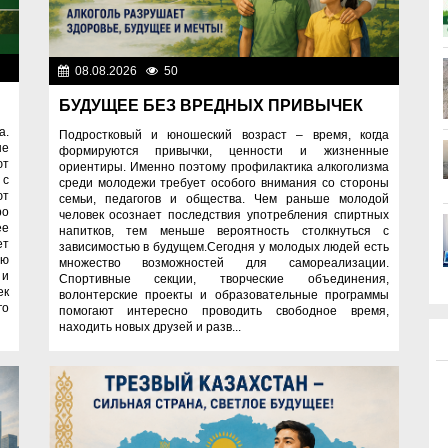
ок
08.08.2026
50
Правопорядок
БУДУЩЕЕ БЕЗ ВРЕДНЫХ ПРИВЫЧЕК
а.
Подростковый и юношеский возраст – время, когда
ые
формируются привычки, ценности и жизненные
ют
ориентиры. Именно поэтому профилактика алкоголизма
 с
среди молодежи требует особого внимания со стороны
ют
семьи, педагогов и общества. Чем раньше молодой
ро
человек осознает последствия употребления спиртных
ее
напитков, тем меньше вероятность столкнуться с
ет
зависимостью в будущем.Сегодня у молодых людей есть
ию
множество возможностей для самореализации.
 и
Спортивные секции, творческие объединения,
ек
волонтерские проекты и образовательные программы
го
помогают интересно проводить свободное время,
находить новых друзей и разв...