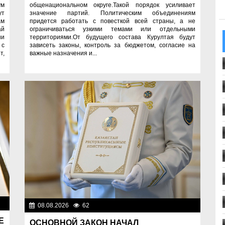
ум
общенациональном округе.Такой порядок усиливает
ут
значение партий. Политическим объединениям
ам
придется работать с повесткой всей страны, а не
ай
ограничиваться узкими темами или отдельными
ии
территориями.От будущего состава Курултая будут
 с
зависеть законы, контроль за бюджетом, согласие на
т,
важные назначения и...
ти
08.08.2026
62
Важные новости
Е
ОСНОВНОЙ ЗАКОН НАЧАЛ