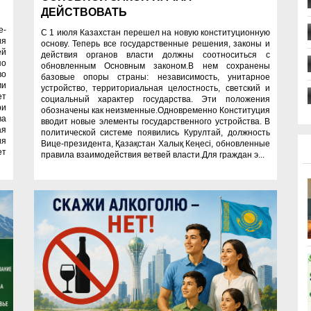
ДЕЙСТВОВАТЬ
е-
С 1 июля Казахстан перешел на новую конституционную
ия
основу. Теперь все государственные решения, законы и
ей
действия органов власти должны соотноситься с
по
обновленным Основным законом.В нем сохранены
во
базовые опоры страны: независимость, унитарное
ми
устройство, территориальная целостность, светский и
ет
социальный характер государства. Эти положения
ри
обозначены как неизменные.Одновременно Конституция
ва
вводит новые элементы государственного устройства. В
ая
политической системе появились Курултай, должность
ия
Вице-президента, Қазақстан Халық Кеңесі, обновленные
ет
правила взаимодействия ветвей власти.Для граждан э...