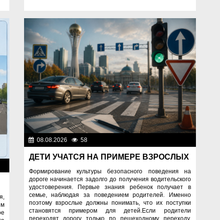
08.08.2026
58
Правопорядок
ДЕТИ УЧАТСЯ НА ПРИМЕРЕ ВЗРОСЛЫХ
ок
Формирование культуры безопасного поведения на
дороге начинается задолго до получения водительского
удостоверения. Первые знания ребенок получает в
семье, наблюдая за поведением родителей. Именно
я,
поэтому взрослые должны понимать, что их поступки
им
становятся примером для детей.Если родители
ое
переходят дорогу только по пешеходному переходу,