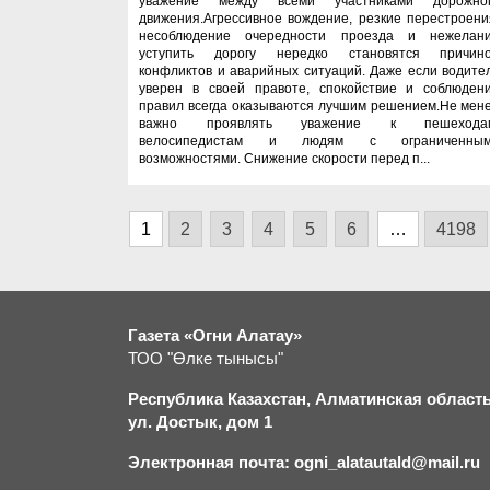
уважение между всеми участниками дорожно
движения.Агрессивное вождение, резкие перестроени
несоблюдение очередности проезда и нежелан
уступить дорогу нередко становятся причин
конфликтов и аварийных ситуаций. Даже если водите
уверен в своей правоте, спокойствие и соблюден
правил всегда оказываются лучшим решением.Не мен
важно проявлять уважение к пешехода
велосипедистам и людям с ограниченны
возможностями. Снижение скорости перед п...
1
2
3
4
5
6
…
4198
Газета «Огни Алатау»
ТОО "Өлке тынысы"
Республика Казахстан, Алматинская область,
ул. Достык, дом 1
Электронная почта: ogni_alatautald@mail.ru