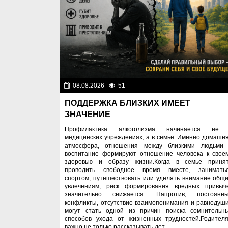
08.08.2026
51
Правопоряд
ПОДДЕРЖКА БЛИЗКИХ ИМЕЕТ
ЗНАЧЕНИЕ
Профилактика алкоголизма начинается не
медицинских учреждениях, а в семье. Именно домашн
атмосфера, отношения между близкими людьми
воспитание формируют отношение человека к свое
здоровью и образу жизни.Когда в семье приня
проводить свободное время вместе, занимать
спортом, путешествовать или уделять внимание общ
увлечениям, риск формирования вредных привыч
значительно снижается. Напротив, постоянн
конфликты, отсутствие взаимопонимания и равнодуш
могут стать одной из причин поиска сомнительн
способов ухода от жизненных трудностей.Родител
важно не только рассказывать дет...