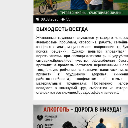
08.08.2026
55
Правопоряд
ВЫХОД ЕСТЬ ВСЕГДА
Жизненные трудности случаются у каждого человек
Финансовые проблемы, стресс на работе, семейн
конфликты или эмоциональное напряжение требу
поиска решений. Однако попытки справиться
переживаниями при помощи алкоголя лишь усугубля
ситуацию.Временное чувство расслабления быст
проходит, а проблемы остаются нерешенными. Бол
того, злоупотребление спиртными напитками мож
привести к ухудшению здоровья, снижен
работоспособности, конфликтам в семье
материальным трудностям. Постепенно челов
попадает в замкнутый круг, выбраться из которо
становится все сложнее.Гораздо эффективнее и...