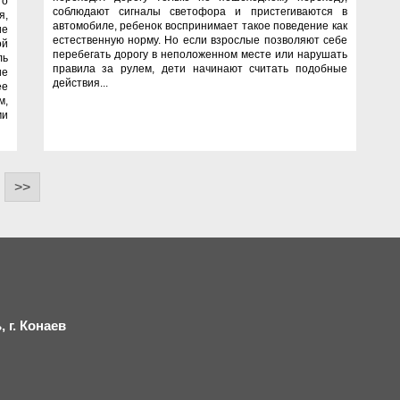
го
соблюдают сигналы светофора и пристегиваются в
я,
автомобиле, ребенок воспринимает такое поведение как
ие
естественную норму. Но если взрослые позволяют себе
ой
перебегать дорогу в неположенном месте или нарушать
ль
правила за рулем, дети начинают считать подобные
ие
действия...
ее
м,
ми
>>
 г.
К
онаев