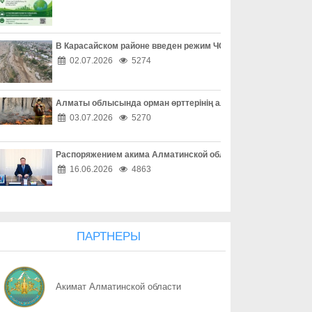
08.08
Форум «Әділет», ReTalks Respublica и экологический караван B
08.08
Один код – и аккаунт потерян
В Карасайском районе введен режим ЧС местного масштаба
02.07.2026
5274
08.08
Покупки без неприятных сюрпризов
Алматы облысында орман өрттерінің алдын алу жұмыстары
08.08
Опасная ссылка в один клик
03.07.2026
5270
08.08
«Ваш счет в опасности» - не спешите верить
Распоряжением акима Алматинской области Куаныш Бахыту
08.08
Осторожность при онлайн-сделках
16.06.2026
4863
08.08
Как обезопасить свое жилье
08.08
Простые правила сохранности имущества
ПАРТНЕРЫ
08.08
Собственность под охраной закона
Акимат Алматинской области
08.08
Почему 120 баллов не всегда гарантируют грант, а 100 могут 