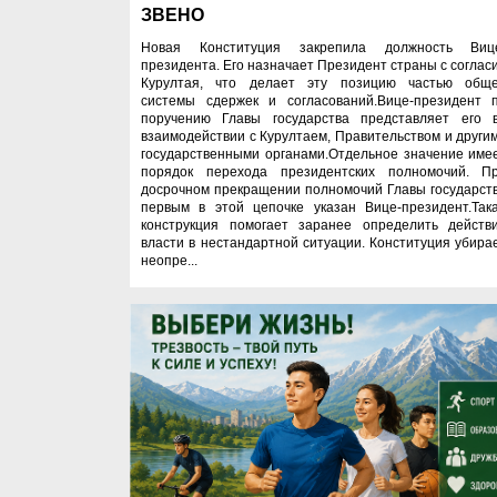
ЗВЕНО
Новая Конституция закрепила должность Виц
президента. Его назначает Президент страны с соглас
Курултая, что делает эту позицию частью общ
системы сдержек и согласований.Вице-президент 
поручению Главы государства представляет его 
взаимодействии с Курултаем, Правительством и други
государственными органами.Отдельное значение име
порядок перехода президентских полномочий. П
досрочном прекращении полномочий Главы государст
первым в этой цепочке указан Вице-президент.Так
конструкция помогает заранее определить действ
власти в нестандартной ситуации. Конституция убира
неопре...