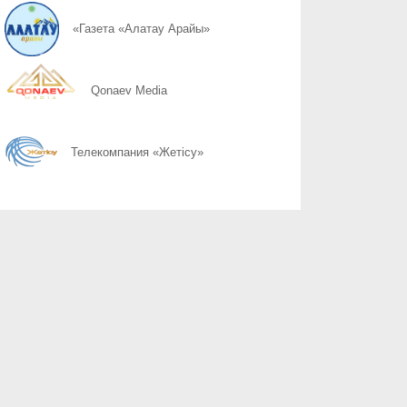
08.08
Неліктен 120 балл грант алуға әрдайым кепілдік бермейді, ал 1
«Газета «Алатау Арайы»
08.08
Когда помощь особенно важна
Qonaev Media
08.08
Конфликт без агрессии
Телекомпания «Жетісу»