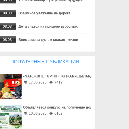
08.08
Взаимное уважение на дороге
08.08
Дети учатся на примере взрослых
08.08
Внимание за рулем спасает жизни
08.08
Безопасность начинается за рулем
ПОПУЛЯРНЫЕ ПУБЛИКАЦИИ
08.08
Доверие сильнее опасных соблазнов
«ЗАҢ ЖӘНЕ ТӘРТІП»: ҚҰТҚАРУШЫЛАРДЫҢ ЕҢБЕГІМЕН ТАН
08.08
Осторожность – лучшая защита в сети
17.06.2026
7419
08.08
Одно решение может изменить жизнь
08.08
Профилактика сильнее зависимости
Объявляется конкурс на получение долгосрочного гранта д
10.06.2026
6162
08.08
«Әділет» форумы, Respublica-ның ReTalks алаңы және Baytaq-