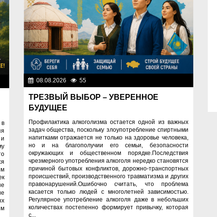
08.08.2026
55
Правопорядок
ок
ТРЕЗВЫЙ ВЫБОР – УВЕРЕННОЕ
БУДУЩЕЕ
Профилактика алкоголизма остается одной из важных
 в
задач общества, поскольку злоупотребление спиртными
яя
напитками отражается не только на здоровье человека,
 и
но и на благополучии его семьи, безопасности
му
окружающих и общественном порядке.Последствия
то
чрезмерного употребления алкоголя нередко становятся
ся
причиной бытовых конфликтов, дорожно-транспортных
им
происшествий, производственного травматизма и других
ек
правонарушений.Ошибочно считать, что проблема
ые
касается только людей с многолетней зависимостью.
ие
Регулярное употребление алкоголя даже в небольших
ых
количествах постепенно формирует привычку, которая
ям
с...