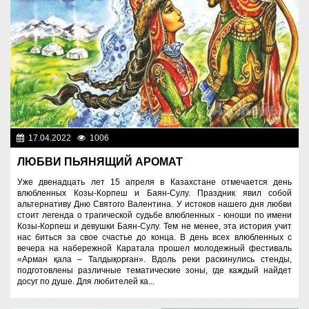
17.04.2022
1006
Молодежная политика
ЛЮБВИ ПЬЯНЯЩИЙ АРОМАТ
Уже двенадцать лет 15 апреля в Казахстане отмечается день
влюбленных Козы-Корпеш и Баян-Сулу. Праздник явил собой
альтернативу Дню Святого Валентина. У истоков нашего дня любви
стоит легенда о трагической судьбе влюбленных - юноши по имени
Козы-Корпеш и девушки Баян-Сулу. Тем не менее, эта история учит
нас биться за свое счастье до конца. В день всех влюбленных с
вечера на набережной Каратала прошел молодежный фестиваль
«Арман қала – Талдықорған». Вдоль реки раскинулись стенды,
подготовлены различные тематические зоны, где каждый найдет
досуг по душе. Для любителей ка...