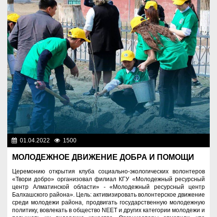
01.04.2022
1500
Молодежная политика
МОЛОДЕЖНОЕ ДВИЖЕНИЕ ДОБРА И ПОМОЩИ
Церемонию открытия клуба социально-экологических волонтеров
«Твори добро» организовал филиал КГУ «Молодежный ресурсный
центр Алматинской области» - «Молодежный ресурсный центр
Балхашского района». Цель: активизировать волонтерское движение
среди молодежи района, продвигать государственную молодежную
политику, вовлекать в общество NEET и других категории молодежи и