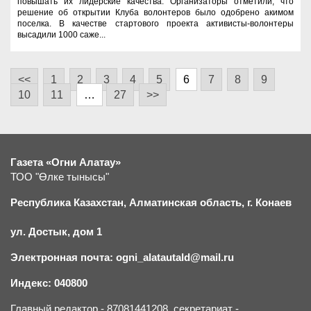
повышать их лидерские качества. Организаторы отметили, что
решение об открытии Клуба волонтеров было одобрено акимом
поселка. В качестве стартового проекта активисты-волонтеры
высадили 1000 саже...
<<
1
2
3
4
5
6
7
8
9
10
11
…
27
>>
Газета «Огни Алатау»
ТОО "Өлке тынысы"
Республика Казахстан, Алматинская область, г.
К
онаев
ул. Достык, дом 1
Электронная почта: ogni_alatautald@mail.ru
Индекс: 040800
Главный редактор - 87081441208, секретариат -