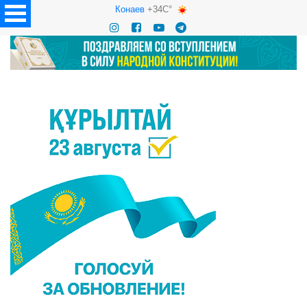
Конаев
+34C°