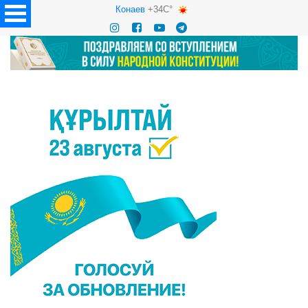
Конаев
+34C°