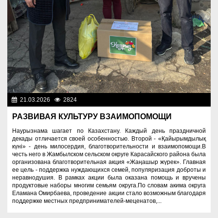
21.03.2026
2824
Знаменательные даты
РАЗВИВАЯ КУЛЬТУРУ ВЗАИМОПОМОЩИ
Наурызнама шагает по Казахстану. Каждый день праздничной
декады отличается своей особенностью. Второй - «Қайырымдылық
күні» - день милосердия, благотворительности и взаимопомощи.В
честь него в Жамбылском сельском округе Карасайского района была
организована благотворительная акция «Жаңашыр жүрек». Главная
ее цель - поддержка нуждающихся семей, популяризация доброты и
неравнодушия. В рамках акции была оказана помощь и вручены
продуктовые наборы многим семьям округа.По словам акима округа
Еламана Омирбаева, проведение акции стало возможным благодаря
поддержке местных предпринимателей-меценатов,...