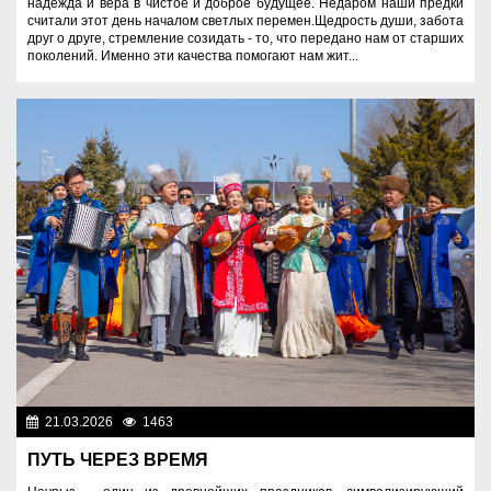
надежда и вера в чистое и доброе будущее. Недаром наши предки
считали этот день началом светлых перемен.Щедрость души, забота
друг о друге, стремление созидать - то, что передано нам от старших
поколений. Именно эти качества помогают нам жит...
21.03.2026
1463
Знаменательные даты
ПУТЬ ЧЕРЕЗ ВРЕМЯ