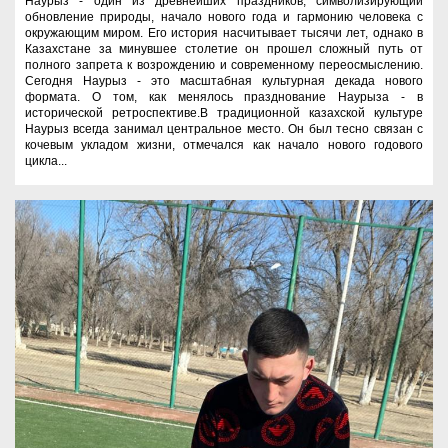
Наурыз - один из древнейших праздников, символизирующий
обновление природы, начало нового года и гармонию человека с
окружающим миром. Его история насчитывает тысячи лет, однако в
Казахстане за минувшее столетие он прошел сложный путь от
полного запрета к возрождению и современному переосмыслению.
Сегодня Наурыз - это масштабная культурная декада нового
формата. О том, как менялось празднование Наурыза - в
исторической ретроспективе.В традиционной казахской культуре
Наурыз всегда занимал центральное место. Он был тесно связан с
кочевым укладом жизни, отмечался как начало нового годового
цикла...