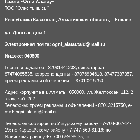
Газета «Огни Алатау»
ТОО "Өлке тынысы"
Республика Казахстан, Алматинская область, г.
К
онаев
ул. Достык, дом 1
Электронная почта: ogni_alatautald@mail.ru
Индекс: 040800
Главный редактор - 87081441208, секретариат -
87474085535, корреспонденты - 87076994618, 87477387357,
прием рекламы и объявлений - 87013215750.
Адрес корпункта в г. Алматы: 050000, ул. Желтоксан, 112, 2
этаж, каб. 202.
Телефоны: прием рекламы и объявлений - 87013215750, e-
mail: ogni_alatau@mail.ru
Телефоны собкоров: по Уйгурскому району +7-708-367-14-
19; по Карасайскому району +7-747-563-61-18; по
Илийскому району +7-700-659-95-35, по