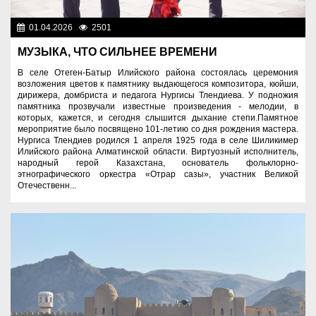
01.04.2026
2501
Знаменательные даты
МУЗЫКА, ЧТО СИЛЬНЕЕ ВРЕМЕНИ
В селе Отеген-Батыр Илийского района состоялась церемония
возложения цветов к памятнику выдающегося композитора, кюйши,
дирижера, домбриста и педагога Нургисы Тлендиева. У подножия
памятника прозвучали известные произведения - мелодии, в
которых, кажется, и сегодня слышится дыхание степи.Памятное
мероприятие было посвящено 101-летию со дня рождения мастера.
Нургиса Тлендиев родился 1 апреля 1925 года в селе Шиликимер
Илийского района Алматинской области. Виртуозный исполнитель,
народный герой Казахстана, основатель фольклорно-
этнографического оркестра «Отрар сазы», участник Великой
Отечественн...