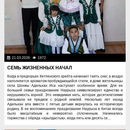
21.03.2026
1972
Знаменательные даты
СЕМЬ ЖИЗНЕННЫХ НАЧАЛ
Когда в предгорьях Кетпенского хребта начинает таять снег, а воздух
наполняется ароматом пробуждающейся степи, в доме жительницы
села Шонжы Адильхан Иса наступает особенное время. Для ее
большой семьи празднование Наурыза символизирует единство и
нерушимость корней. Это невидимая нить, которая десятилетиями
связывала ее предков с родной землей. Несколько лет назад
Адильхан апа вместе с пятью детьми вернулась на историческую
родину. В ее воспоминаниях празднование Наурыза в Китае всегда
было масштабным и невероятно сплоченным. Начинались
торжества с обряда «ауылдастық», когда пять или десять се...