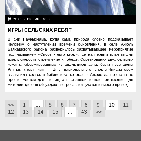
20.03.2026
1930
Знаменательные даты
ИГРЫ СЕЛЬСКИХ РЕБЯТ
В дни Наурызнама, когда сама природа словно подсказывает
человеку о наступлении времени обновления, в селе Акколь
Балхашского района развернулось захватывающее мероприятие
под названием «Спорт - өмір көркі», где на первый план вышли
азарт, скорость, стремление к победе. Соревнования двух сельских
команд, сформированных из школьников аула, были посвящены
Ұлттық спорт күні - Дню национального спорта.Инициатором
выступила сельская библиотека, которая в Акколе давно стала не
просто местом для чтения, а настоящей точкой притяжения для
жителей, где они обсуждают, встречаются, учатся и вместе провод...
<<
1
…
5
6
7
8
9
10
11
12
13
14
15
…
43
>>