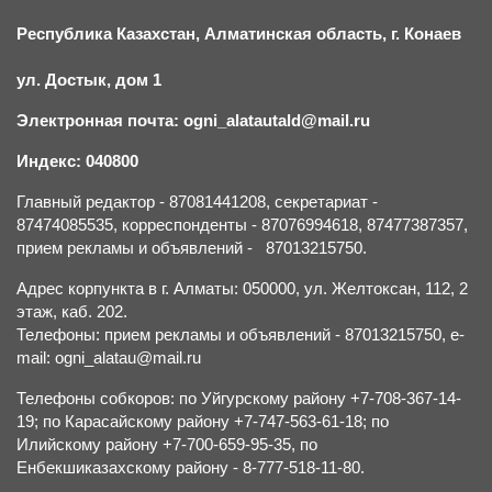
Республика Казахстан, Алматинская область, г.
К
онаев
ул. Достык, дом 1
Электронная почта: ogni_alatautald@mail.ru
Индекс: 040800
Главный редактор - 87081441208, секретариат -
87474085535, корреспонденты - 87076994618, 87477387357,
прием рекламы и объявлений - 87013215750.
Адрес корпункта в г. Алматы: 050000, ул. Желтоксан, 112, 2
этаж, каб. 202.
Телефоны: прием рекламы и объявлений - 87013215750, e-
mail: ogni_alatau@mail.ru
Телефоны собкоров: по Уйгурскому району +7-708-367-14-
19; по Карасайскому району +7-747-563-61-18; по
Илийскому району +7-700-659-95-35, по
Енбекшиказахскому району - 8-777-518-11-80.