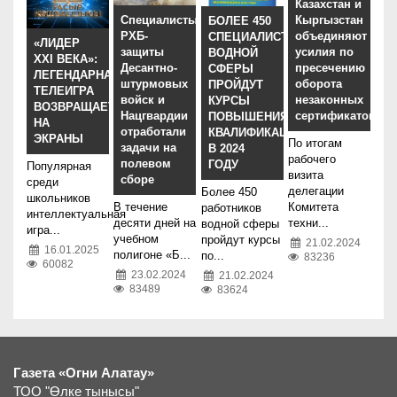
Казахстан и
Специалисты
Кыргызстан
БОЛЕЕ 450
РХБ-
объединяют
СПЕЦИАЛИСТОВ
«ЛИДЕР
защиты
усилия по
ВОДНОЙ
XXI ВЕКА»:
Десантно-
пресечению
СФЕРЫ
ЛЕГЕНДАРНАЯ
штурмовых
оборота
ПРОЙДУТ
ТЕЛЕИГРА
войск и
незаконных
КУРСЫ
ВОЗВРАЩАЕТСЯ
Нацгвардии
сертификатов
ПОВЫШЕНИЯ
НА
отработали
КВАЛИФИКАЦИИ
ЭКРАНЫ
По итогам
задачи на
В 2024
рабочего
полевом
ГОДУ
Популярная
визита
сборе
среди
делегации
Более 450
школьников
В течение
Комитета
работников
интеллектуальная
десяти дней на
техни...
водной сферы
игра...
учебном
пройдут курсы
21.02.2024
16.01.2025
полигоне «Б...
по...
83236
60082
23.02.2024
21.02.2024
83489
83624
Газета «Огни Алатау»
ТОО "Өлке тынысы"