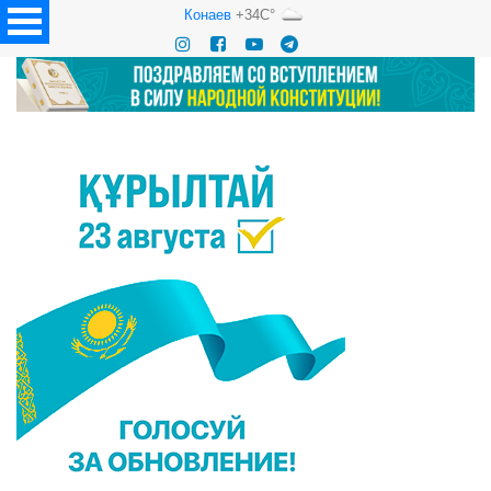
Конаев
+34C°