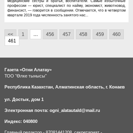
медицинские сестры и братья, воспитатели. Самые избыточные
профессии — юрист, специалист по найму, экономист, животновод,
финансист, — говорится в сообщении. Отмечается, что в четвертом
квартале 2019 года численность занятого нас...
<<
1
…
456
457
458
459
460
461
Газета «Огни Алатау»
ТОО "Өлке тынысы"
Республика Казахстан, Алматинская область, г.
К
онаев
ул. Достык, дом 1
Электронная почта: ogni_alatautald@mail.ru
Индекс: 040800
Главный редактор - 87081441208, секретариат -