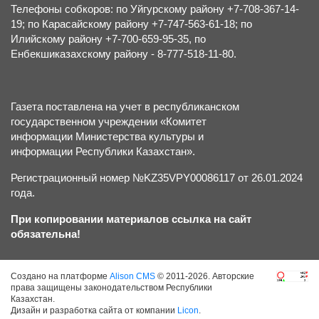
Телефоны собкоров: по Уйгурскому району +7-708-367-14-
19; по Карасайскому району +7-747-563-61-18; по
Илийскому району +7-700-659-95-35, по
Енбекшиказахскому району - 8-777-518-11-80.
Газета поставлена на учет в республиканском
государственном учреждении «Комитет
информации Министерства культуры и
информации Республики Казахстан».
Регистрационный номер №KZ35VPY00086117 от 26.01.2024
года.
При копировании материалов ссылка на сайт
обязательна!
Создано на платформе
Alison CMS
© 2011-2026. Авторские
права защищены законодательством Республики
Казахстан.
Дизайн и разработка сайта от компании
Licon
.