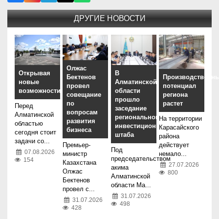
ДРУГИЕ НОВОСТИ
Олжас
Открывая
В
Бектенов
Производственн
новые
Алматинской
провел
потенциал
возможности
области
совещание
региона
прошло
по
растет
Перед
заседание
вопросам
Алматинской
регионального
На территории
развития
областью
инвестиционного
Карасайского
бизнеса
сегодня стоит
штаба
района
задачи со...
Премьер-
действует
Под
07.08.2026
министр
немало...
председательством
154
Казахстана
27.07.2026
акима
Олжас
800
Алматинской
Бектенов
области Ма...
провел с...
31.07.2026
31.07.2026
498
428