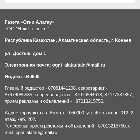
Газета «Огни Алатау»
ТОО "Өлке тынысы"
Республика Казахстан, Алматинская область, г.
К
онаев
ул. Достык, дом 1
Электронная почта: ogni_alatautald@mail.ru
Индекс: 040800
Главный редактор - 87081441208, секретариат -
87474085535, корреспонденты - 87076994618, 87477387357,
прием рекламы и объявлений - 87013215750.
Адрес корпункта в г. Алматы: 050000, ул. Желтоксан, 112, 2
этаж, каб. 202.
Телефоны: прием рекламы и объявлений - 87013215750, e-
mail: ogni_alatau@mail.ru