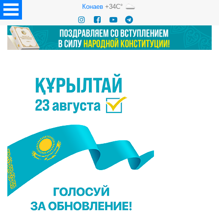
Конаев
+34C°