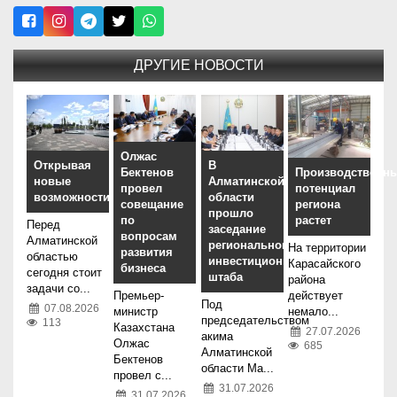
ДРУГИЕ НОВОСТИ
Олжас
Открывая
В
Бектенов
Производственн
новые
Алматинской
провел
потенциал
возможности
области
совещание
региона
прошло
по
растет
Перед
заседание
вопросам
Алматинской
регионального
На территории
развития
областью
инвестиционного
Карасайского
бизнеса
сегодня стоит
штаба
района
задачи со...
Премьер-
действует
Под
07.08.2026
министр
немало...
председательством
113
Казахстана
27.07.2026
акима
Олжас
685
Алматинской
Бектенов
области Ма...
провел с...
31.07.2026
31.07.2026