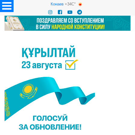
Конаев
+34C°