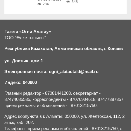
348
284
Газета «Огни Алатау»
ТОО "Өлке тынысы"
Республика Казахстан, Алматинская область, г.
К
онаев
ул. Достык, дом 1
Электронная почта: ogni_alatautald@mail.ru
Индекс: 040800
Главный редактор - 87081441208, секретариат -
87474085535, корреспонденты - 87076994618, 87477387357,
прием рекламы и объявлений - 87013215750.
Адрес корпункта в г. Алматы: 050000, ул. Желтоксан, 112, 2
этаж, каб. 202.
Телефоны: прием рекламы и объявлений - 87013215750, e-