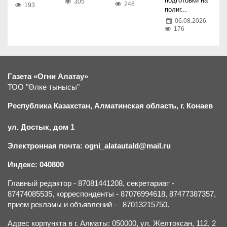
подготовки на
305
248
193
полиг...
06.08.2026
176
Газета «Огни Алатау»
ТОО "Өлке тынысы"
Республика Казахстан, Алматинская область, г.
К
онаев
ул. Достык, дом 1
Электронная почта: ogni_alatautald@mail.ru
Индекс: 040800
Главный редактор - 87081441208, секретариат -
87474085535, корреспонденты - 87076994618, 87477387357,
прием рекламы и объявлений - 87013215750.
Адрес корпункта в г. Алматы: 050000, ул. Желтоксан, 112, 2