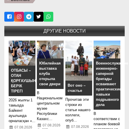
ДРУГИЕ НОВОСТИ
Юбилейная
Военнослужащие
выставка
инженерно-
ОТБАСЫ –
клуба
саперной
ОТАН
открыла
бригады
ҚОРҒАУШЫНЫҢ
свои двери
осваивают
Вот оно –
БЕРІК
практические
счастье
ТІРЕГІ
В
навыки
Национальном
подрывного
Прочитав эти
2026 жылғы 1
центральном
дела
строки из
тамызда
музее
статьи нашего
Байкент
Республики
В
коллеги,
ауылында
Казахс...
соответствии с
опуб...
орналасқан «...
планом боевой
07.08.2026
07.08.2026
07.08.2026