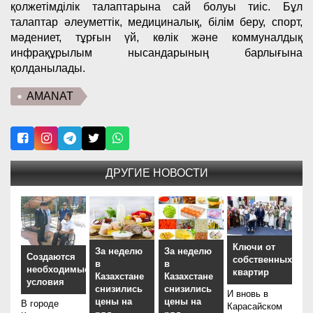
қолжетімділік талаптарына сай болуы тиіс. Бұл
талаптар әлеуметтік, медициналық, білім беру, спорт,
мәдениет, тұрғын үй, көлік және коммуналдық
инфрақұрылым нысандарының барлығына
қолданылады.
AMANAT
ДРУГИЕ НОВОСТИ
Ключи от
За неделю
За неделю
Создаются
собственных
в
в
необходимые
квартир
Казахстане
Казахстане
условия
снизились
снизились
И вновь в
цены на
цены на
В городе
Карасайском