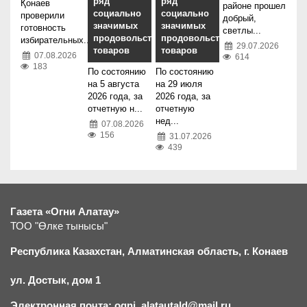
ряд
ряд
Қонаев
районе прошел
социально
социально
проверили
добрый,
значимых
значимых
готовность
светлы...
продовольственных
продовольственных
избирательных...
29.07.2026
товаров
товаров
07.08.2026
614
183
По состоянию
По состоянию
на 5 августа
на 29 июля
2026 года, за
2026 года, за
отчетную н...
отчетную
нед...
07.08.2026
156
31.07.2026
439
Газета «Огни Алатау»
ТОО "Өлке тынысы"
Республика Казахстан, Алматинская область, г.
К
онаев
ул. Достык, дом 1
Электронная почта: ogni_alatautald@mail.ru