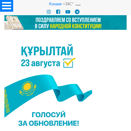
Конаев
+34C°