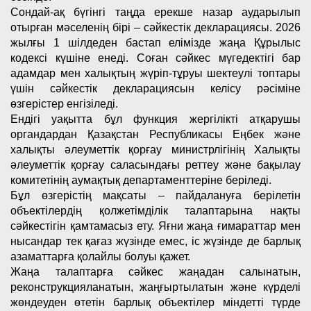
Сондай-ақ бүгінгі таңда ерекше назар аударылып
отырған мәселенің бірі – сәйкестік декларациясы. 2026
жылғы 1 шілдеден бастап елімізде жаңа Құрылыс
кодексі күшіне енеді. Соған сәйкес мүгедектігі бар
адамдар мен халықтың жүріп-тұруы шектеулі топтары
үшін сәйкестік декларациясын келісу рәсіміне
өзгерістер енгізіледі.
Ендігі уақытта бұл функция жергілікті атқарушы
органдардан Қазақстан Республикасы Еңбек және
халықты әлеуметтік қорғау министрлігінің Халықты
әлеуметтік қорғау саласындағы реттеу және бақылау
комитетінің аумақтық департаменттеріне беріледі.
Бұл өзгерістің мақсаты – пайдалануға берілетін
объектілердің қолжетімділік талаптарына нақты
сәйкестігін қамтамасыз ету. Яғни жаңа ғимараттар мен
нысандар тек қағаз жүзінде емес, іс жүзінде де барлық
азаматтарға қолайлы болуы қажет.
Жаңа талаптарға сәйкес жаңадан салынатын,
реконструкцияланатын, жаңғыртылатын және күрделі
жөндеуден өтетін барлық объектілер міндетті түрде