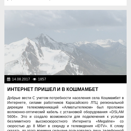
14.08.2017
1857
Социальная сфера
ИНТЕРНЕТ ПРИШЕЛ И В КОШМАМБЕТ
Добрые вести С учетом потребности населения села Кошмамбет в
Интернете, силами работников Карасайского ЛТЦ региональной
дирекции телекоммуникаций «Алматытелеком» был проложен
волоконно-оптический кабель с установкой оборудования «DSLAM
5606». Это и создало возможности для подключения к услугам
безлимитного высокоскоростного Интернета «Megaline» со
скоростью до 8 Мбит в секунду и телевидения «IDTV». К слову
сказать, до этого времени сельчане пользовались лишь телефонной