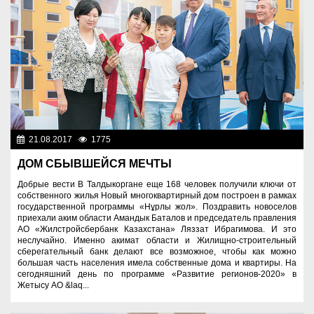
21.08.2017
1775
Социальная сфера
ДОМ СБЫВШЕЙСЯ МЕЧТЫ
Добрые вести В Талдыкоргане еще 168 человек получили ключи от
собственного жилья Новый многоквартирный дом построен в рамках
государственной программы «Нұрлы жол». Поздравить новоселов
приехали аким области Амандык Баталов и председатель правления
АО «Жилстройсбербанк Казахстана» Ляззат Ибрагимова. И это
неслучайно. Именно акимат области и Жилищно-строительный
сберегательный банк делают все возможное, чтобы как можно
большая часть населения имела собственные дома и квартиры. На
сегодняшний день по программе «Развитие регионов-2020» в
Жетысу АО &laq...