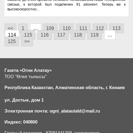
связью, к которой был подключен 91 абонент. Теперь же к
высокоскоростно...
<<
1
…
109
110
111
112
113
114
115
116
117
118
119
…
125
>>
Газета «Огни Алатау»
ТОО "Өлке тынысы"
Республика Казахстан, Алматинская область, г.
К
онаев
ул. Достык, дом 1
Электронная почта: ogni_alatautald@mail.ru
Индекс: 040800
Главный редактор - 87081441208, секретариат -