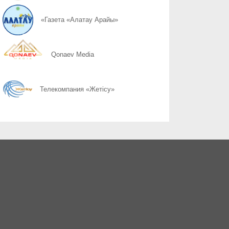
06.08
Қоршаған ортамыздың тазалығын сақтау – баршамыздың ортақ
«Газета «Алатау Арайы»
06.08
Казахстану нужен новый уровень контроля: что предлагают уч
Qonaev Media
06.08
Радиоэкологический мониторинг приграничных территорий Каза
Телекомпания «Жетісу»