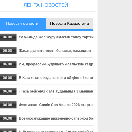
ЛЕНТА НОВОСТЕЙ
Новости области
Новости Казахстана
06.08
ҮАААЖ-да жол жүру ақысын төлеу тәртібі өзгерді: төлемді уа
06.08
Жасанды интеллект, болашақ мамандықтар және ауылдағы кад
06.08
ИИ, профессии будущего и сельские кадры - о чем спорили пар
06.08
В Казахстане издана книга «Әділетті қоғамға шыншыл сөз», в
06.08
«Таза бейсенбі»: Іле ауданында 3 мыңнан астам адам сенбілік
06.08
Фестиваль Comic Con Astana 2026 стартовал в столице
06.08
Военнослужащие инженерно-саперной бригады осваивают прак
06.08
ЦИК проверил готовность Алматинской области к выборам деп