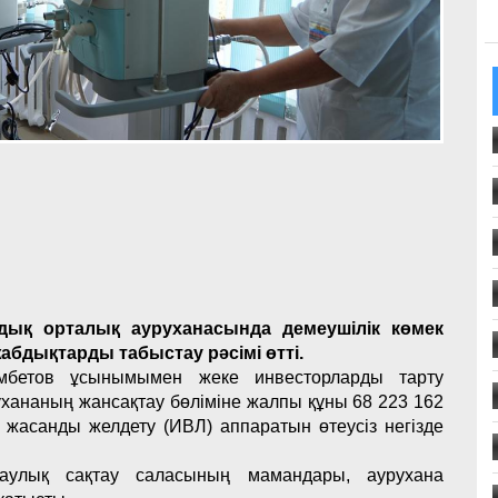
дық орталық ауруханасында демеушілік көмек
бдықтарды табыстау рәсімі өтті.
мбетов ұсынымымен жеке инвесторларды тарту
хананың жансақтау бөліміне жалпы құны 68 223 162
ні жасанды желдету (ИВЛ) аппаратын өтеусіз негізде
енсаулық сақтау саласының мамандары, аурухана