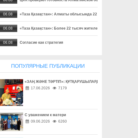
06.08
«Таза Қазақстан»: Алматы облысында 22 мыңнан астам тұрғ
06.08
«Таза Қазақстан»: Более 22 тысяч жителей Алматинской област
06.08
Согласие как стратегия
06.08
Поход без происшествий
ПОПУЛЯРНЫЕ ПУБЛИКАЦИИ
06.08
Работа без унижений
«ЗАҢ ЖӘНЕ ТӘРТІП»: ҚҰТҚАРУШЫЛАРДЫҢ ЕҢБЕГІМЕН ТАН
06.08
Безопасность начинается с ответственности
17.06.2026
7179
06.08
Бытовое насилие - не семейное дело
06.08
Инвестиции в здоровье
С уважением к матери
09.06.2026
6260
06.08
Борьба с наркоманией выходит на новый уровень