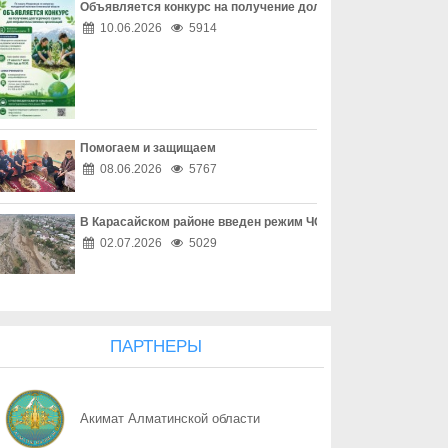
Объявляется конкурс на получение долгосрочного гранта д
06.08
Наркотическая зависимость разрушает здоровье
10.06.2026
5914
06.08
Собственник обязан соблюдать законодательство
06.08
Опасный обгон – риск для каждого
Помогаем и защищаем
06.08
Перекресток, где победила вежливость
08.06.2026
5767
06.08
Право собственности - основа доверия
В Карасайском районе введен режим ЧС местного масштаба
06.08
Собственность начинается с уважения
02.07.2026
5029
06.08
Трезвость - часть профессии
06.08
Дом, где праздник заканчивается бедой
ПАРТНЕРЫ
06.08
Поддельный начальник на связи
Акимат Алматинской области
06.08
Дроппер - не безобидный посредник