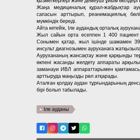
қызметкерлері және демеуші ұйым өкілдері 
Жаңа медициналық құрал-жабдықтар ауыр
сапасын арттырып, реанимациялық бөлі
мүмкіндік береді.
Айта кетейік, Іле аудандық орталық ауруха
Жыл сайын орта есеппен 1 400 пациент 
Сонымен қатар, жыл ішінде шамамен 390
инсульт диагнозымен ауруханаға жатқызыл
Аурухананың жансақтау және қарқынды те
өкпені жасанды желдету аппараты арқылы
заманауи ИВЛ аппараттарымен қамтамасыз
арттыруда маңызды рөл атқарады.
Аталған қолдау аудан тұрғындарының ден
бірі болып табылады.
Іле ауданы