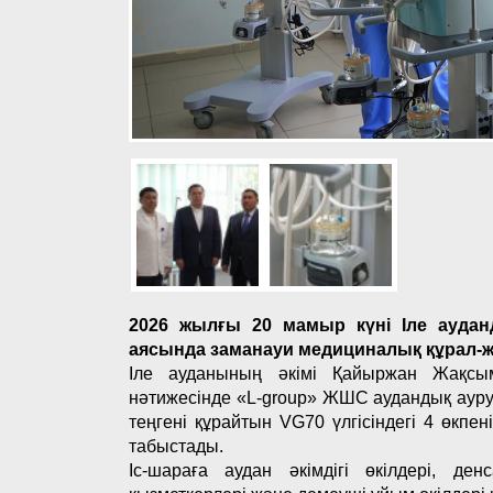
2026 жылғы 20 мамыр күні Іле аудан
аясында заманауи медициналық құрал-жа
Іле ауданының әкімі Қайыржан Жақсы
нәтижесінде «L-group» ЖШС аудандық ауру
теңгені құрайтын VG70 үлгісіндегі 4 өкпе
табыстады.
Іс-шараға аудан әкімдігі өкілдері, д