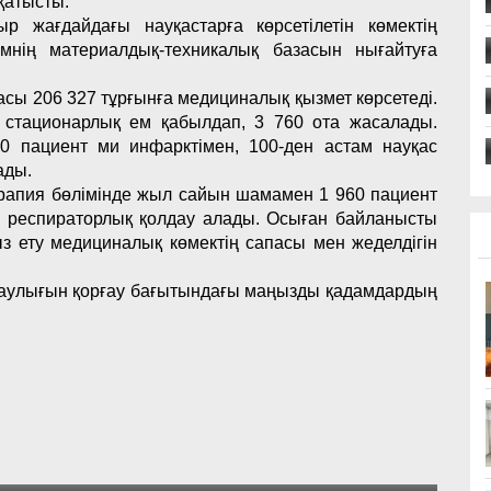
қатысты.
 жағдайдағы науқастарға көрсетілетін көмектің
мнің материалдық-техникалық базасын нығайтуға
насы 206 327 тұрғынға медициналық қызмет көрсетеді.
стационарлық ем қабылдап, 3 760 ота жасалады.
 пациент ми инфарктімен, 100-ден астам науқас
ады.
рапия бөлімінде жыл сайын шамамен 1 960 пациент
 респираторлық қолдау алады. Осыған байланысты
 ету медициналық көмектің сапасы мен жеделдігін
саулығын қорғау бағытындағы маңызды қадамдардың