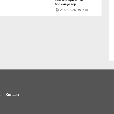
больницы гор...
28.07.2026
646
 г.
К
онаев