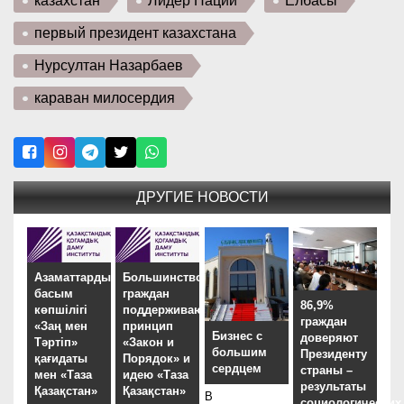
казахстан
Лидер Нации
Елбасы
первый президент казахстана
Нурсултан Назарбаев
караван милосердия
ДРУГИЕ НОВОСТИ
Азаматтардың
Большинство
басым
граждан
86,9%
көпшілігі
поддерживают
граждан
«Заң мен
принцип
Бизнес с
доверяют
Тәртіп»
«Закон и
большим
Президенту
қағидаты
Порядок» и
сердцем
страны –
мен «Таза
идею «Таза
результаты
Қазақстан»
Қазақстан»
В
социологических