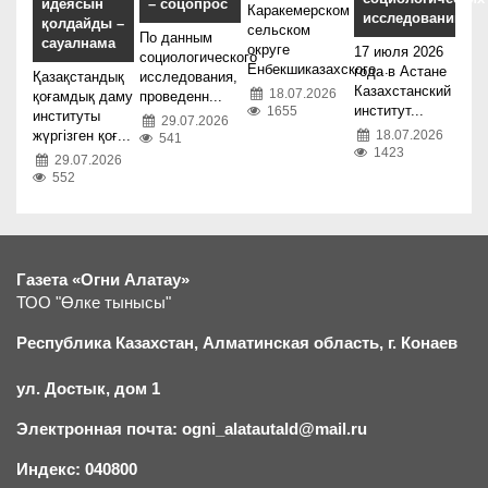
идеясын
– соцопрос
Каракемерском
исследований
қолдайды –
сельском
По данным
сауалнама
округе
17 июля 2026
социологического
Енбекшиказахского...
года в Астане
Қазақстандық
исследования,
Казахстанский
18.07.2026
қоғамдық даму
проведенн...
институт...
1655
институты
29.07.2026
жүргізген қоғ...
18.07.2026
541
1423
29.07.2026
552
Газета «Огни Алатау»
ТОО "Өлке тынысы"
Республика Казахстан, Алматинская область, г.
К
онаев
ул. Достык, дом 1
Электронная почта: ogni_alatautald@mail.ru
Индекс: 040800