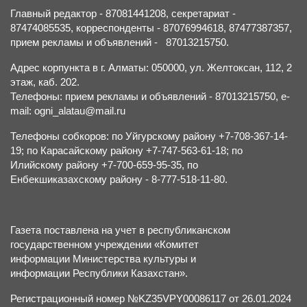
Главный редактор - 87081441208, секретариат -
87474085535, корреспонденты - 87076994618, 87477387357,
прием рекламы и объявлений - 87013215750.
Адрес корпункта в г. Алматы: 050000, ул. Желтоксан, 112, 2
этаж, каб. 202.
Телефоны: прием рекламы и объявлений - 87013215750, e-
mail: ogni_alatau@mail.ru
Телефоны собкоров: по Уйгурскому району +7-708-367-14-
19; по Карасайскому району +7-747-563-61-18; по
Илийскому району +7-700-659-95-35, по
Енбекшиказахскому району - 8-777-518-11-80.
Газета поставлена на учет в республиканском
государственном учреждении «Комитет
информации Министерства культуры и
информации Республики Казахстан».
Регистрационный номер №KZ35VPY00086117 от 26.01.2024