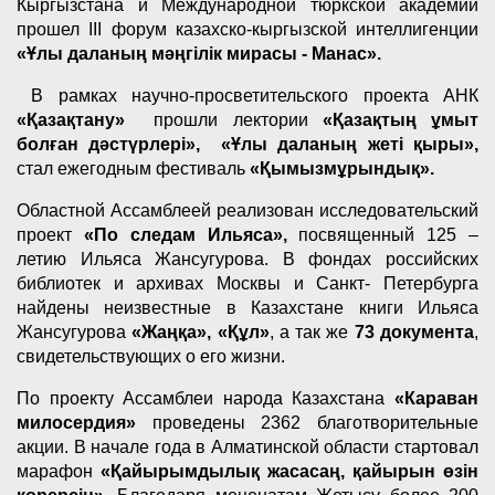
Кыргызстана и Международной тюркской академии
прошел III форум казахско-кыргызской интеллигенции
«Ұлы даланың мәңгілік мирасы - Манас».
В рамках научно-просветительского проекта АНК
«Қазақтану»
прошли лектории
«Қазақтың ұмыт
болған дәстүрлері», «Ұлы даланың жеті қыры»,
стал ежегодным фестиваль
«Қымызмұрындық».
Областной Ассамблеей реализован исследовательский
проект
«По следам Ильяса»,
посвященный 125 –
летию Ильяса Жансугурова. В фондах российских
библиотек и архивах Москвы и Санкт- Петербурга
найдены неизвестные в Казахстане книги Ильяса
Жансугурова
«Жаңқа», «Құл»
, а так же
73 документа
,
свидетельствующих о его жизни.
По проекту Ассамблеи народа Казахстана
«Караван
милосердия»
проведены 2362 благотворительные
акции. В начале года в Алматинской области стартовал
марафон
«Қайырымдылық жасасаң, қайырын өзін