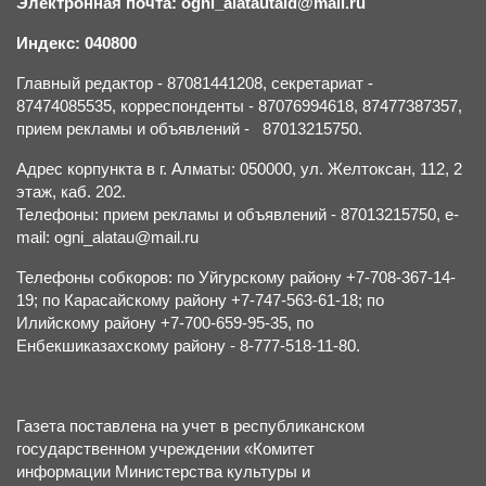
Электронная почта: ogni_alatautald@mail.ru
Индекс: 040800
Главный редактор - 87081441208, секретариат -
87474085535, корреспонденты - 87076994618, 87477387357,
прием рекламы и объявлений - 87013215750.
Адрес корпункта в г. Алматы: 050000, ул. Желтоксан, 112, 2
этаж, каб. 202.
Телефоны: прием рекламы и объявлений - 87013215750, e-
mail: ogni_alatau@mail.ru
Телефоны собкоров: по Уйгурскому району +7-708-367-14-
19; по Карасайскому району +7-747-563-61-18; по
Илийскому району +7-700-659-95-35, по
Енбекшиказахскому району - 8-777-518-11-80.
Газета поставлена на учет в республиканском
государственном учреждении «Комитет
информации Министерства культуры и