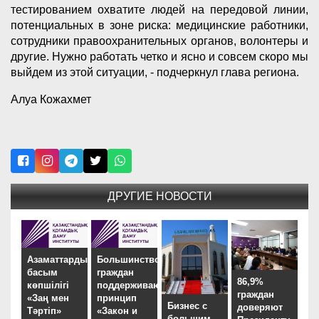
тестированием охватите людей на передовой линии,
потенциальных в зоне риска: медицинские работники,
сотрудники правоохранительных органов, волонтеры и
другие. Нужно работать четко и ясно и совсем скоро мы
выйдем из этой ситуации, - подчеркнул глава региона.
Алуа Кожахмет
ДРУГИЕ НОВОСТИ
Азаматтардың
Большинство
басым
граждан
86,9%
көпшілігі
поддерживают
граждан
«Заң мен
принцип
Бизнес с
доверяют
Тәртіп»
«Закон и
большим