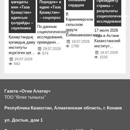
Президенту
қағидаты
Порядок» и
сердцем
страны –
мен «Таза
идею «Таза
результаты
Қазақстан»
Қазақстан»
В
социологических
идеясын
– соцопрос
Каракемерском
исследований
қолдайды –
сельском
По данным
сауалнама
округе
17 июля 2026
социологического
Енбекшиказахского...
года в Астане
Қазақстандық
исследования,
Казахстанский
18.07.2026
қоғамдық даму
проведенн...
институт...
1790
институты
29.07.2026
жүргізген қоғ...
18.07.2026
674
1535
29.07.2026
692
Газета «Огни Алатау»
ТОО "Өлке тынысы"
Республика Казахстан, Алматинская область, г.
К
онаев
ул. Достык, дом 1