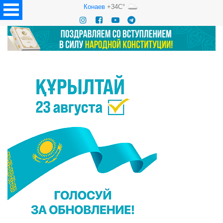
Конаев
+34C°