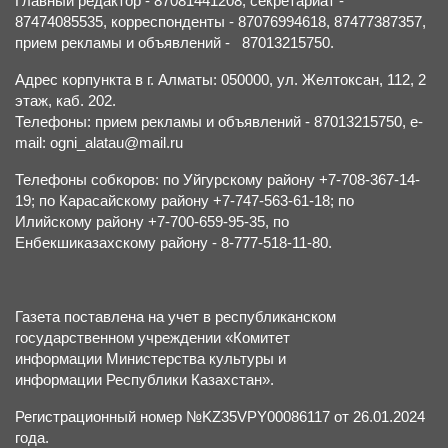
Главный редактор - 87081441208, секретариат -
87474085535, корреспонденты - 87076994618, 87477387357,
прием рекламы и объявлений - 87013215750.
Адрес корпункта в г. Алматы: 050000, ул. Желтоксан, 112, 2
этаж, каб. 202.
Телефоны: прием рекламы и объявлений - 87013215750, e-
mail: ogni_alatau@mail.ru
Телефоны собкоров: по Уйгурскому району +7-708-367-14-
19; по Карасайскому району +7-747-563-61-18; по
Илийскому району +7-700-659-95-35, по
Енбекшиказахскому району - 8-777-518-11-80.
Газета поставлена на учет в республиканском
государственном учреждении «Комитет
информации Министерства культуры и
информации Республики Казахстан».
Регистрационный номер №KZ35VPY00086117 от 26.01.2024
года.