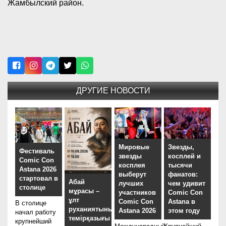
Жамбылский район.
ДРУГИЕ НОВОСТИ
Мировые
Звезды,
Фестиваль
звезды
косплей и
Comic Con
косплея
тысячи
Astana 2026
выберут
фанатов:
стартовал в
Абай
лучших
чем удивит
столице
мұрасы –
участников
Comic Con
ұлт
Comic Con
Astana в
В столице
руханиятының
Astana 2026
этом году
начал работу
темірқазығы
крупнейший