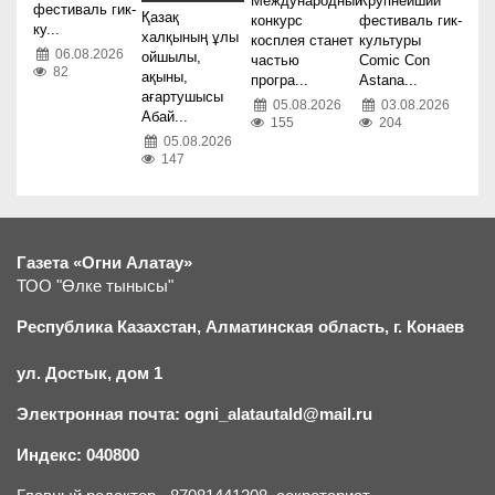
Международный
Крупнейший
фестиваль гик-
Қазақ
конкурс
фестиваль гик-
ку...
халқының ұлы
косплея станет
культуры
06.08.2026
ойшылы,
частью
Comic Con
82
ақыны,
програ...
Astana...
ағартушысы
05.08.2026
03.08.2026
Абай...
155
204
05.08.2026
147
Газета «Огни Алатау»
ТОО "Өлке тынысы"
Республика Казахстан, Алматинская область, г.
К
онаев
ул. Достык, дом 1
Электронная почта: ogni_alatautald@mail.ru
Индекс: 040800