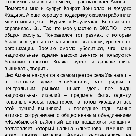
готовились мы всей семьей, – рассказывает Амина. –
Помогали мне и супруг Кайрат Зейнолла, и дочурка
Жадыра. А еще хорошую поддержку оказали работники
моего мини-цеха – Нуриля и Наулимхан. Без них я не
справилась бы. Так что мое участие в ЭКСПО – это
общая заслуга. Понравился тот размах, с которым
были возведены все павильоны выставки, уровень ее
организации. Воочию смогла убедиться, что наши
национальные изделия высоко ценятся и пользуются
большим спросом. Значит, нужно и дальше шить,
вышивать, творить.
Цех Амины находится в самом центре села Узынагаш –
в торговом доме «Тойбастар», что рядом с
центральным рынком. Шьют здесь все виды
национальных изделий – предметы быта, одежду,
головные уборы, галантерею, а потом украшают все
этой ручной вышивкой. В последние годы Амина
активно сотрудничает с общественным объединением
«Жамбылский районный центр поддержки женщин»,
возглавляет который Галина Альжанова. Именно от
этого центра изделия Амины выставлялись на