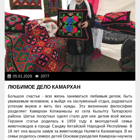
05.01.2026
2077
Культура
ЛЮБИМОЕ ДЕЛО КАМАРХАН
Большое счастье - всю жизнь заниматься любимым делом, быть
уважаемым человеком, а выйдя на заслуженный отдых, радоваться
успехам внуков и жить без нужды. Эту жизненную философию
разделяет Камархан Копжанкызы из села Кызылту Талгарского
района. Шитье лоскутных одеял стало для нее делом всей жизни.
Героиня статьи родилась в 1959 году в многодетной семье
животноводов в городе Санджу Китайской Народной Республики. В
18 лет она вышла замуж за животновода Ныгмета Калиакпара. В их
семье родилось семеро детей.Основам рукоделия Камархан научила