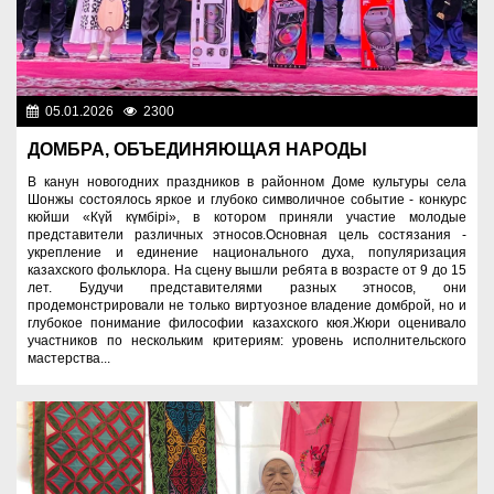
05.01.2026
2300
Культура
ДОМБРА, ОБЪЕДИНЯЮЩАЯ НАРОДЫ
В канун новогодних праздников в районном Доме культуры села
Шонжы состоялось яркое и глубоко символичное событие - конкурс
кюйши «Күй күмбірі», в котором приняли участие молодые
представители различных этносов.Основная цель состязания -
укрепление и единение национального духа, популяризация
казахского фольклора. На сцену вышли ребята в возрасте от 9 до 15
лет. Будучи представителями разных этносов, они
продемонстрировали не только виртуозное владение домброй, но и
глубокое понимание философии казахского кюя.Жюри оценивало
участников по нескольким критериям: уровень исполнительского
мастерства...