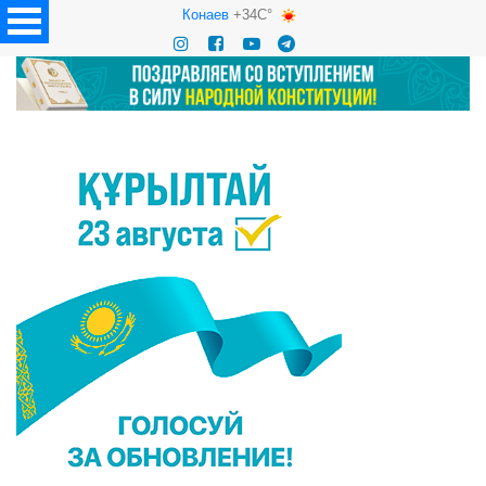
Конаев
+34C°