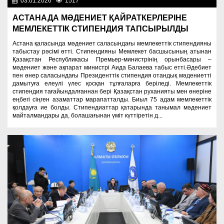
03.01.2026
1517
Культура
АСТАНАДА МӘДЕНИЕТ ҚАЙРАТКЕРЛЕРІНЕ
МЕМЛЕКЕТТІК СТИПЕНДИЯ ТАПСЫРЫЛДЫ
Астана қаласында мәдениет саласындағы мемлекеттік стипендияны
табыстау рәсімі өтті. Стипендияны Мемлекет басшысының атынан
Қазақстан Республикасы Премьер-министрінің орынбасары –
мәдениет және ақпарат министрі Аида Балаева табыс етті.Әдебиет
пен өнер саласындағы Президенттік стипендия отандық мәдениетті
дамытуға елеулі үлес қосқан тұлғаларға беріледі. Мемлекеттік
стипендия тағайындалғаннан бері Қазақстан руханияты мен өнеріне
еңбегі сіңген азаматтар марапатталды. Биыл 75 адам мемлекеттік
қолдауға ие болды. Стипендиаттар қатарында танымал мәдениет
майталмандары да, болашағынан үміт күттіретін д...