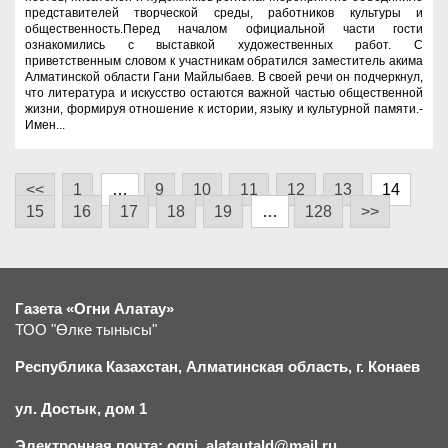
представителей творческой среды, работников культуры и
общественность.Перед началом официальной части гости
ознакомились с выставкой художественных работ. С
приветственным словом к участникам обратился заместитель акима
Алматинской области Гани Майлыбаев. В своей речи он подчеркнул,
что литература и искусство остаются важной частью общественной
жизни, формируя отношение к истории, языку и культурной памяти.-
Имен...
<<
1
…
9
10
11
12
13
14
15
16
17
18
19
…
128
>>
Газета «Огни Алатау»
ТОО "Өлке тынысы"
Республика Казахстан, Алматинская область, г.
К
онаев
ул. Достык, дом 1
Электронная почта: ogni_alatautald@mail.ru