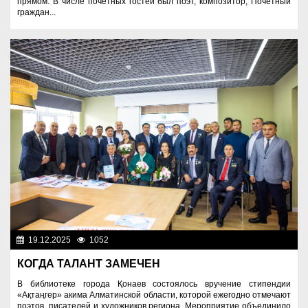
прямом. В числе почетных гостей был поэт, композитор, Почетный
граждан...
19.12.2025
1052
Культура
КОГДА ТАЛАНТ ЗАМЕЧЕН
В библиотеке города Қонаев состоялось вручение стипендии
«Ақтаңгер» акима Алматинской области, которой ежегодно отмечают
поэтов, писателей и художников региона. Мероприятие объединило