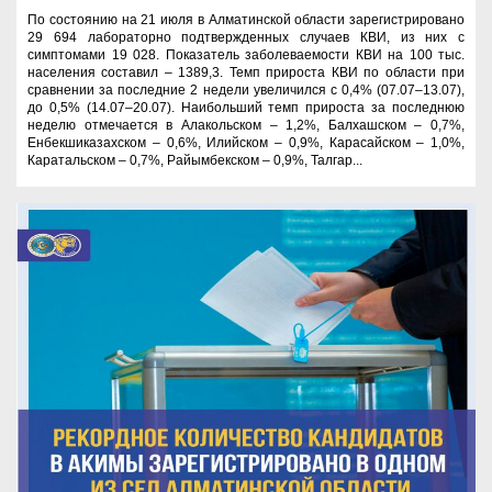
По состоянию на 21 июля в Алматинской области зарегистрировано
29 694 лабораторно подтвержденных случаев КВИ, из них с
симптомами 19 028. Показатель заболеваемости КВИ на 100 тыс.
населения составил – 1389,3. Темп прироста КВИ по области при
сравнении за последние 2 недели увеличился с 0,4% (07.07–13.07),
до 0,5% (14.07–20.07). Наибольший темп прироста за последнюю
неделю отмечается в Алакольском – 1,2%, Балхашском – 0,7%,
Енбекшиказахском – 0,6%, Илийском – 0,9%, Карасайском – 1,0%,
Каратальском – 0,7%, Райымбекском – 0,9%, Талгар...