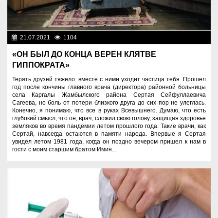
21.07.2021
1104
Люди
«ОН БЫЛ ДО КОНЦА ВЕРЕН КЛЯТВЕ
ГИППОКРАТА»
Терять друзей тяжело: вместе с ними уходит частица тебя. Прошел
год после кончины главного врача (директора) районной больницы
села Каргалы Жамбылского района Сертая Сейфуллаевича
Сагеева, но боль от потери близкого друга до сих пор не улеглась.
Конечно, я понимаю, что все в руках Всевышнего. Думаю, что есть
глубокий смысл, что он, врач, сложил свою голову, защищая здоровье
земляков во время пандемии летом прошлого года. Такие врачи, как
Сертай, навсегда остаются в памяти народа. Впервые я Сертая
увидел летом 1981 года, когда он поздно вечером пришел к нам в
гости с моим старшим братом Имин...