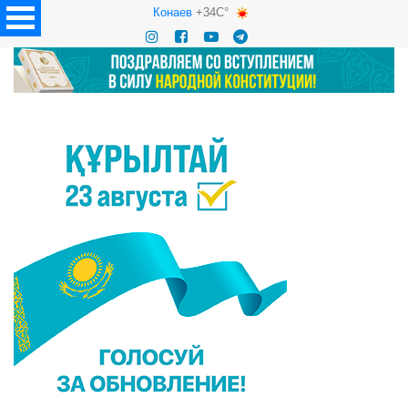
Конаев
+34C°