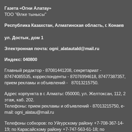
Газета «Огни Алатау»
ТОО "Өлке тынысы"
Республика Казахстан, Алматинская область, г.
К
онаев
ул. Достык, дом 1
Электронная почта: ogni_alatautald@mail.ru
Индекс: 040800
Главный редактор - 87081441208, секретариат -
87474085535, корреспонденты - 87076994618, 87477387357,
прием рекламы и объявлений - 87013215750.
Адрес корпункта в г. Алматы: 050000, ул. Желтоксан, 112, 2
этаж, каб. 202.
Телефоны: прием рекламы и объявлений - 87013215750, e-
mail: ogni_alatau@mail.ru
Телефоны собкоров: по Уйгурскому району +7-708-367-14-
19; по Карасайскому району +7-747-563-61-18; по