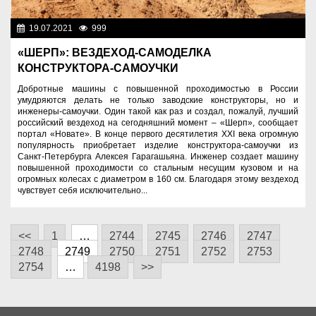
19.07.2021
999
Разное
«ШЕРП»: ВЕЗДЕХОД-САМОДЕЛКА
КОНСТРУКТОРА-САМОУЧКИ
Добротные машины с повышенной проходимостью в России
умудряются делать не только заводские конструкторы, но и
инженеры-самоучки. Один такой как раз и создал, пожалуй, лучший
российский вездеход на сегодняшний момент – «Шерп», сообщает
портал «Новате». В конце первого десятилетия XXI века огромную
популярность приобретает изделие конструктора-самоучки из
Санкт-Петербурга Алексея Гарагашьяна. Инженер создает машину
повышенной проходимости со стальным несущим кузовом и на
огромных колесах с диаметром в 160 см. Благодаря этому вездеход
чувствует себя исключительно...
<<
1
…
2744
2745
2746
2747
2748
2749
2750
2751
2752
2753
2754
…
4198
>>