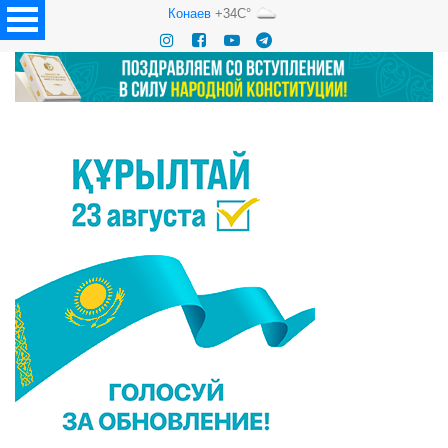
Конаев
+34C°