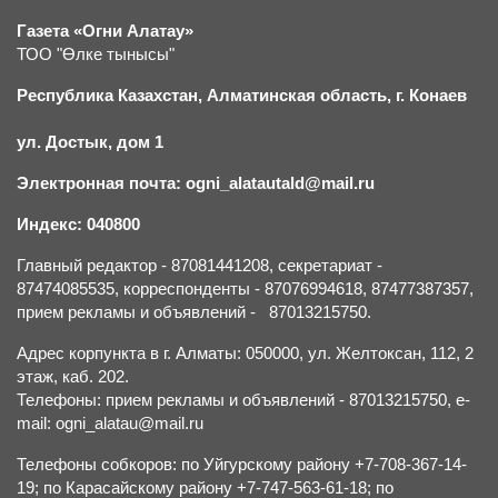
Газета «Огни Алатау»
ТОО "Өлке тынысы"
Республика Казахстан, Алматинская область, г.
К
онаев
ул. Достык, дом 1
Электронная почта: ogni_alatautald@mail.ru
Индекс: 040800
Главный редактор - 87081441208, секретариат -
87474085535, корреспонденты - 87076994618, 87477387357,
прием рекламы и объявлений - 87013215750.
Адрес корпункта в г. Алматы: 050000, ул. Желтоксан, 112, 2
этаж, каб. 202.
Телефоны: прием рекламы и объявлений - 87013215750, e-
mail: ogni_alatau@mail.ru
Телефоны собкоров: по Уйгурскому району +7-708-367-14-
19; по Карасайскому району +7-747-563-61-18; по