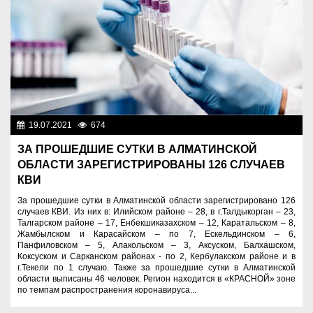
19.07.2021
674
Назначения
ЗА ПРОШЕДШИЕ СУТКИ В АЛМАТИНСКОЙ
ОБЛАСТИ ЗАРЕГИСТРИРОВАНЫ 126 СЛУЧАЕВ
КВИ
За прошедшие сутки в Алматинской области зарегистрировано 126
случаев КВИ. Из них в: Илийском районе – 28, в г.Талдыкорган – 23,
Талгарском районе – 17, Енбекшиказахском – 12, Каратальском – 8,
Жамбылском и Карасайском – по 7, Ескельдинском – 6,
Панфиловском – 5, Алакольском – 3, Аксуском, Балхашском,
Коксуском и Сарканском районах - по 2, Кербулакском районе и в
г.Текели по 1 случаю. Также за прошедшие сутки в Алматинской
области выписаны 46 человек. Регион находится в «КРАСНОЙ» зоне
по темпам распространения коронавируса...