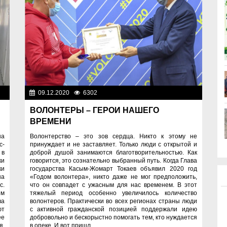
ия
09.12.2020
6302
Молодежная политика
ВОЛОНТЕРЫ – ГЕРОИ НАШЕГО
ВРЕМЕНИ
на
Волонтерство – это зов сердца. Никто к этому не
с-
принуждает и не заставляет. Только люди с открытой и
 в
доброй душой занимаются благотворительностью. Как
ки
говорится, это сознательно выбранный путь. Когда Глава
ки
государства Касым-Жомарт Токаев объявил 2020 год
на
«Годом волонтера», никто даже не мог предположить,
с.
что он совпадет с ужасным для нас временем. В этот
ем
тяжелый период особенно увеличилось количество
ва
волонтеров. Практически во всех регионах страны люди
ют
с активной гражданской позицией поддержали идею
ее
добровольно и бескорыстно помогать тем, кто нуждается
я.
в опеке. И вот пришл...