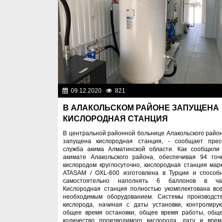
09.12.2020
821
Назначен
В АЛАКОЛЬСКОМ РАЙОНЕ ЗАПУЩЕНА
КИСЛОРОДНАЯ СТАНЦИЯ
В центральной районной больнице Алакольского райо
запущена кислородная станция, - сообщает прес
служба акима Алматинской области. Как сообщили
акимате Алакольского района, обеспечивая 94 точ
кислородом круглосуточно, кислородная станция мар
ATASAM / OXL-600 изготовлена в Турции и способ
самостоятельно наполнять 6 баллонов в ча
Кислородная станция полностью укомплектована вс
необходимым оборудованием. Системы производст
кислорода, начиная с даты установки, контролиру
общее время остановки, общее время работы, общ
количество производимого кислорода, дату и врем