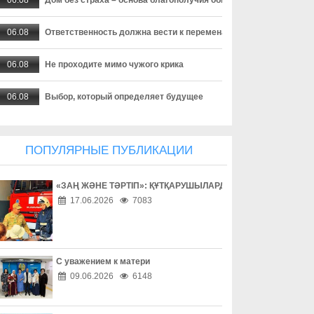
06.08
Ответственность должна вести к переменам
06.08
Не проходите мимо чужого крика
06.08
Выбор, который определяет будущее
06.08
Не оставайтесь равнодушными
ПОПУЛЯРНЫЕ ПУБЛИКАЦИИ
06.08
Семья против наркотиков
«ЗАҢ ЖӘНЕ ТӘРТІП»: ҚҰТҚАРУШЫЛАРДЫҢ ЕҢБЕГІМЕН ТАН
06.08
Интернет без иллюзий
17.06.2026
7083
06.08
Легких денег не бывает
06.08
Цифровая жизнь под защитой
С уважением к матери
09.06.2026
6148
06.08
Конституция и личное достоинство