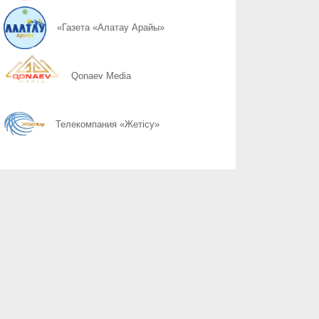
05.08
На носочках к успеху
«Газета «Алатау Арайы»
05.08
Подготовка к выборам продолжается
Qonaev Media
05.08
Подворный обход подучетных и владельцев оружия
Телекомпания «Жетісу»