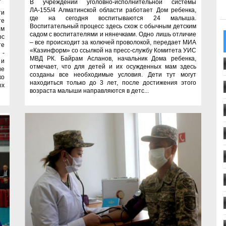
В учреждении уголовно-исполнительной системы
ЛА-155/4 Алматинской области работает Дом ребенка,
ти
где на сегодня воспитываются 24 малыша.
те
Воспитательный процесс здесь схож с обычным детским
ым
садом с воспитателями и нянечками. Одно лишь отличие
рс
– все происходит за колючей проволокой, передает МИА
те
«Казинформ» со ссылкой на пресс-службу Комитета УИС
 -
МВД РК. Байрам Асланов, начальник Дома ребенка,
 и
отмечает, что для детей и их осужденных мам здесь
ие
созданы все необходимые условия. Дети тут могут
ко
находиться только до 3 лет, после достижения этого
ых
возраста малыши направляются в детс...