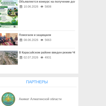
Объявляется конкурс на получение долгосрочного гранта д
06.08
Новая должность с ясной ролью
10.06.2026
5808
06.08
Курултай начинается с доверия
06.08
Новые правила уже действуют
Помогаем и защищаем
06.08
Дорожная безопасность начинается в семье
08.06.2026
5663
06.08
Ремень безопасности – простое решение, которое спасает жизн
В Карасайском районе введен режим ЧС местного масштаба
06.08
Телефон подождет
02.07.2026
4931
06.08
Пешеход тоже отвечает за безопасность
06.08
Начальник Генштаба проверил готовность к проведению курса
ПАРТНЕРЫ
06.08
Дорога требует внимания
Акимат Алматинской области
05.08
Волна больших перемен