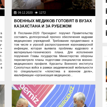
изм
09.12.2020
1272
Новости Казахстана
ВОЕННЫХ МЕДИКОВ ГОТОВЯТ В ВУЗАХ
КАЗАХСТАНА И ЗА РУБЕЖОМ
та
В Послании-2020 Президент поручил Правительству
их
составить долгосрочный прогноз обеспечения кадрами
го
медицинских учреждений. Требование продиктовано в
у-
том числе и угрозой распространения коронавирусной
т»
инфекции, которая выявила проблемы кадрового и
р»
материально-технического плана. Для исполнения
У-
поручения Главы государства Министерство обороны
),
пересмотрело планы подготовки специалистов военно-
а»
медицинского профиля. Курсанты Военного института
 в
Сухопутных войск в рамках академической мобильности
по специальности «логистика в военном деле»,
квалификации «организация медицинско...