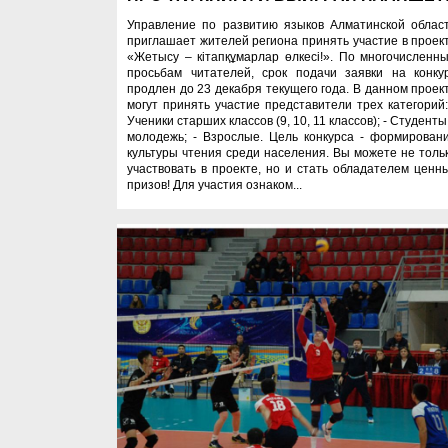
Управление по развитию языков Алматинской облас
приглашает жителей региона принять участие в проек
«Жетысу – кітапқұмарлар өлкесі!». По многочисленн
просьбам читателей, срок подачи заявки на конку
продлен до 23 декабря текущего года. В данном проек
могут принять участие представители трех категорий:
Ученики старших классов (9, 10, 11 классов); - Студенты
молодежь; - Взрослые. Цель конкурса - формирован
культуры чтения среди населения. Вы можете не толь
участвовать в проекте, но и стать обладателем ценн
призов! Для участия ознаком...