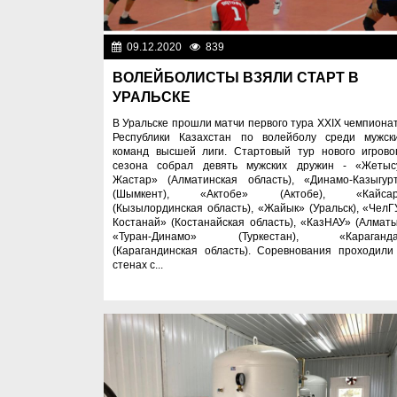
09.12.2020
839
Спорт и тур
ВОЛЕЙБОЛИСТЫ ВЗЯЛИ СТАРТ В
УРАЛЬСКЕ
В Уральске прошли матчи первого тура XXIX чемпиона
Республики Казахстан по волейболу среди мужск
команд высшей лиги. Стартовый тур нового игрово
сезона собрал девять мужских дружин - «Жетыс
Жастар» (Алматинская область), «Динамо-Казыгур
(Шымкент), «Актобе» (Актобе), «Кайса
(Кызылординская область), «Жайык» (Уральск), «ЧелГ
Костанай» (Костанайская область), «КазНАУ» (Алматы
«Туран-Динамо» (Туркестан), «Караганд
(Карагандинская область). Соревнования проходили
стенах с...