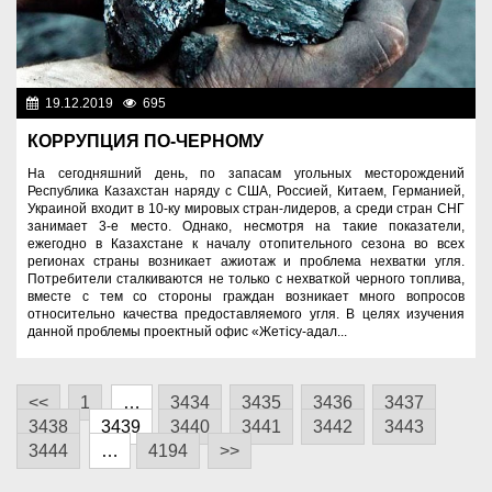
19.12.2019
695
Правопорядок
КОРРУПЦИЯ ПО-ЧЕРНОМУ
На сегодняшний день, по запасам угольных месторождений
Республика Казахстан наряду с США, Россией, Китаем, Германией,
Украиной входит в 10-ку мировых стран-лидеров, а среди стран СНГ
занимает 3-е место. Однако, несмотря на такие показатели,
ежегодно в Казахстане к началу отопительного сезона во всех
регионах страны возникает ажиотаж и проблема нехватки угля.
Потребители сталкиваются не только с нехваткой черного топлива,
вместе с тем со стороны граждан возникает много вопросов
относительно качества предоставляемого угля. В целях изучения
данной проблемы проектный офис «Жетісу-адал...
<<
1
…
3434
3435
3436
3437
3438
3439
3440
3441
3442
3443
3444
…
4194
>>