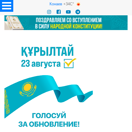
Конаев
+34C°