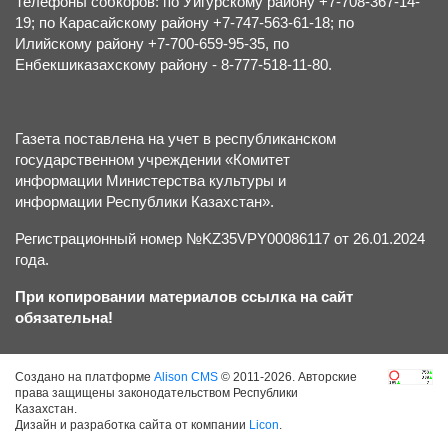
Телефоны собкоров: по Уйгурскому району +7-708-367-14-
19; по Карасайскому району +7-747-563-61-18; по
Илийскому району +7-700-659-95-35, по
Енбекшиказахскому району - 8-777-518-11-80.
Газета поставлена на учет в республиканском
государственном учреждении «Комитет
информации Министерства культуры и
информации Республики Казахстан».
Регистрационный номер №KZ35VPY00086117 от 26.01.2024
года.
При копировании материалов ссылка на сайт
обязательна!
Создано на платформе
Alison CMS
© 2011-2026. Авторские
права защищены законодательством Республики
Казахстан.
Дизайн и разработка сайта от компании
Licon
.