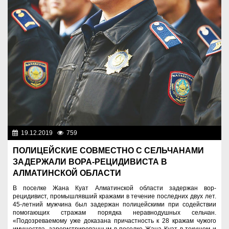
19.12.2019
759
Правопорядок
ПОЛИЦЕЙСКИЕ СОВМЕСТНО С СЕЛЬЧАНАМИ
ЗАДЕРЖАЛИ ВОРА-РЕЦИДИВИСТА В
АЛМАТИНСКОЙ ОБЛАСТИ
В поселке Жана Куат Алматинской области задержан вор-
рецидивист, промышлявший кражами в течение последних двух лет.
45-летний мужчина был задержан полицейскими при содействии
помогающих стражам порядка неравнодушных сельчан.
«Подозреваемому уже доказана причастность к 28 кражам чужого
имущества, зарегистрированным в поселке Жана Куат в текущем и