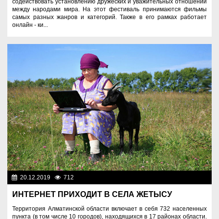
содействовать установлению дружеских и уважительных отношений
между народами мира. На этот фестиваль принимаются фильмы
самых разных жанров и категорий. Также в его рамках работает
онлайн - ки...
20.12.2019
712
Цифровой Казахстан
ИНТЕРНЕТ ПРИХОДИТ В СЕЛА ЖЕТЫСУ
Территория Алматинской области включает в себя 732 населенных
пункта (в том числе 10 городов), находящихся в 17 районах области.