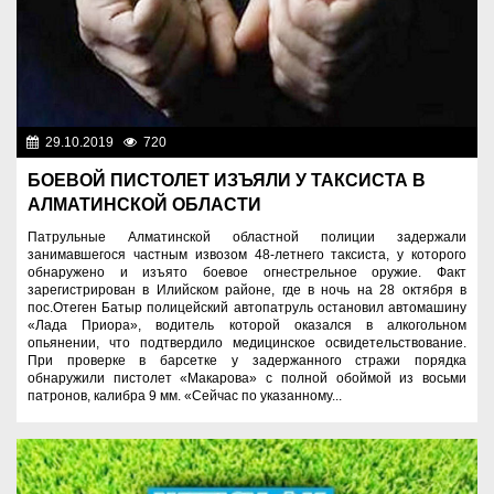
29.10.2019
720
Правопорядок
БОЕВОЙ ПИСТОЛЕТ ИЗЪЯЛИ У ТАКСИСТА В
АЛМАТИНСКОЙ ОБЛАСТИ
Патрульные Алматинской областной полиции задержали
занимавшегося частным извозом 48-летнего таксиста, у которого
обнаружено и изъято боевое огнестрельное оружие. Факт
зарегистрирован в Илийском районе, где в ночь на 28 октября в
пос.Отеген Батыр полицейский автопатруль остановил автомашину
«Лада Приора», водитель которой оказался в алкогольном
опьянении, что подтвердило медицинское освидетельствование.
При проверке в барсетке у задержанного стражи порядка
обнаружили пистолет «Макарова» с полной обоймой из восьми
патронов, калибра 9 мм. «Сейчас по указанному...