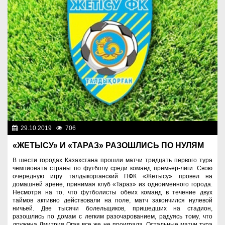
29.10.2019
706
Спорт и туризм
«ЖЕТЫСУ» И «ТАРАЗ» РАЗОШЛИСЬ ПО НУЛЯМ
В шести городах Казахстана прошли матчи тридцать первого тура
чемпионата страны по футболу среди команд премьер-лиги. Свою
очередную игру талдыкорганский ПФК «Жетысу» провел на
домашней арене, принимая клуб «Тараз» из одноименного города.
Несмотря на то, что футболисты обеих команд в течение двух
таймов активно действовали на поле, матч закончился нулевой
ничьей. Две тысячи болельщиков, пришедших на стадион,
разошлись по домам с легким разочарованием, радуясь тому, что
дружина Дмитрия Огая все же не проиграла. Остальные матчи тура