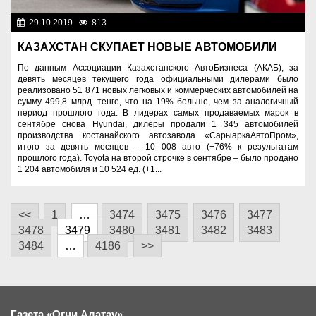
29.10.2019
813
Экономика
КАЗАХСТАН СКУПАЕТ НОВЫЕ АВТОМОБИЛИ
По данным Ассоциации Казахстанского АвтоБизнеса (АКАБ), за
девять месяцев текущего года официальными дилерами было
реализовано 51 871 новых легковых и коммерческих автомобилей на
сумму 499,8 млрд. тенге, что на 19% больше, чем за аналогичный
период прошлого года. В лидерах самых продаваемых марок в
сентябре снова Hyundai, дилеры продали 1 345 автомобилей
производства костанайского автозавода «СарыаркаАвтоПром»,
итого за девять месяцев – 10 008 авто (+76% к результатам
прошлого года). Toyota на второй строчке в сентябре – было продано
1 204 автомобиля и 10 524 ед. (+1...
<<
1
…
3474
3475
3476
3477
3478
3479
3480
3481
3482
3483
3484
…
4186
>>
Газета «Огни Алатау»