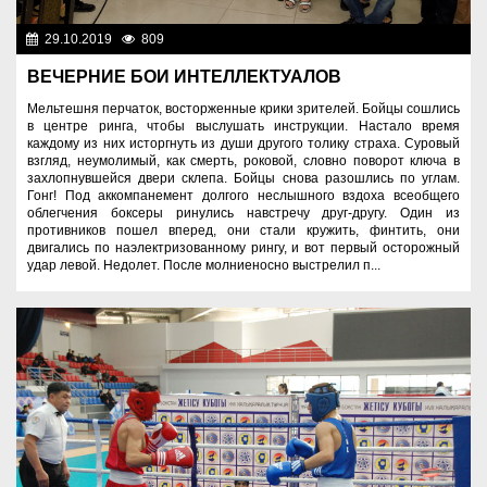
29.10.2019
809
Эксклюзив
ВЕЧЕРНИЕ БОИ ИНТЕЛЛЕКТУАЛОВ
Мельтешня перчаток, восторженные крики зрителей. Бойцы сошлись
в центре ринга, чтобы выслушать инструкции. Настало время
каждому из них исторгнуть из души другого толику страха. Суровый
взгляд, неумолимый, как смерть, роковой, словно поворот ключа в
захлопнувшейся двери склепа. Бойцы снова разошлись по углам.
Гонг! Под аккомпанемент долгого неслышного вздоха всеобщего
облегчения боксеры ринулись навстречу друг-другу. Один из
противников пошел вперед, они стали кружить, финтить, они
двигались по наэлектризованному рингу, и вот первый осторожный
удар левой. Недолет. После молниеносно выстрелил п...