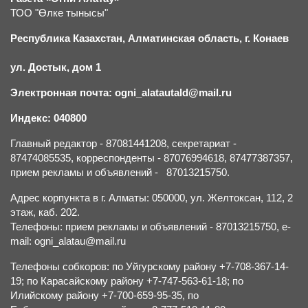
ТОО "Өлке тынысы"
Республика Казахстан, Алматинская область, г.
К
онаев
ул. Достык, дом 1
Электронная почта: ogni_alatautald@mail.ru
Индекс: 040800
Главный редактор - 87081441208, секретариат -
87474085535, корреспонденты - 87076994618, 87477387357,
прием рекламы и объявлений - 87013215750.
Адрес корпункта в г. Алматы: 050000, ул. Желтоксан, 112, 2
этаж, каб. 202.
Телефоны: прием рекламы и объявлений - 87013215750, e-
mail: ogni_alatau@mail.ru
Телефоны собкоров: по Уйгурскому району +7-708-367-14-
19; по Карасайскому району +7-747-563-61-18; по
Илийскому району +7-700-659-95-35, по