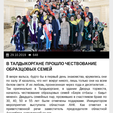
29.10.2019
648
Общество
В ТАЛДЫКОРГАНЕ ПРОШЛО ЧЕСТВОВАНИЕ
ОБРАЗЦОВЫХ СЕМЕЙ
В вихре вальса, будто бы в первый день знакомства, кружились они
по залу. И казалось, что нет вокруг никого, лишь только они на всем
белом свете. И их любовь, пронесенная через года и десятилетия…
Так оригинально в Талдыкоргане, в здании Дворца торжеств,
началось чествование образцовых семей «Берік отбасы – бақыт
мекені». Двадцать семейных пар, проживших в счастливом браке по
30, 40, 50 и 55 лет были отмечены подарками. Инициатором
мероприятия выступила областная АНК. Как отметил в
приветственной речи заместитель председателя областной