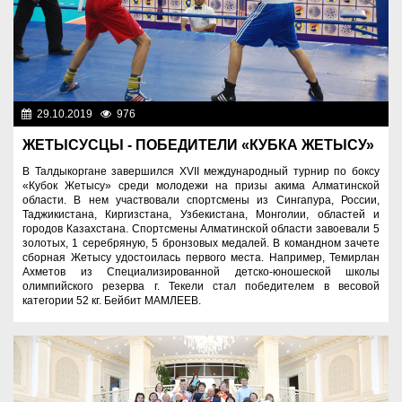
29.10.2019
976
Спорт и туризм
ЖЕТЫСУСЦЫ - ПОБЕДИТЕЛИ «КУБКА ЖЕТЫСУ»
В Талдыкоргане завершился XVII международный турнир по боксу
«Кубок Жетысу» среди молодежи на призы акима Алматинской
области. В нем участвовали спортсмены из Сингапура, России,
Таджикистана, Киргизстана, Узбекистана, Монголии, областей и
городов Казахстана. Спортсмены Алматинской области завоевали 5
золотых, 1 серебряную, 5 бронзовых медалей. В командном зачете
сборная Жетысу удостоилась первого места. Например, Темирлан
Ахметов из Специализированной детско-юношеской школы
олимпийского резерва г. Текели стал победителем в весовой
категории 52 кг. Бейбит МАМЛЕЕВ.