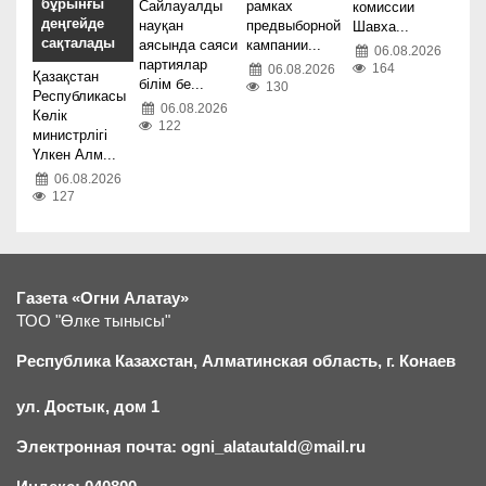
бұрынғы
Сайлауалды
рамках
комиссии
деңгейде
науқан
предвыборной
Шавха...
сақталады
аясында саяси
кампании...
06.08.2026
партиялар
164
06.08.2026
Қазақстан
білім бе...
130
Республикасы
06.08.2026
Көлік
122
министрлігі
Үлкен Алм...
06.08.2026
127
Газета «Огни Алатау»
ТОО "Өлке тынысы"
Республика Казахстан, Алматинская область, г.
К
онаев
ул. Достык, дом 1
Электронная почта: ogni_alatautald@mail.ru