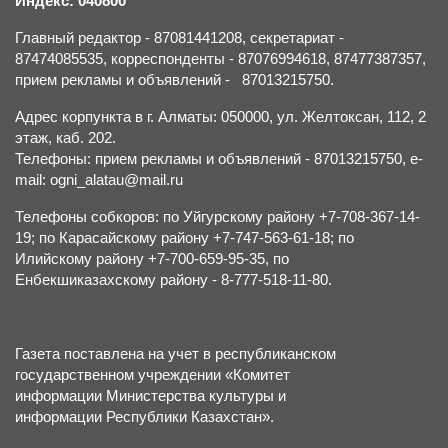
Индекс: 040800
Главный редактор - 87081441208, секретариат -
87474085535, корреспонденты - 87076994618, 87477387357,
прием рекламы и объявлений - 87013215750.
Адрес корпункта в г. Алматы: 050000, ул. Желтоксан, 112, 2
этаж, каб. 202.
Телефоны: прием рекламы и объявлений - 87013215750, e-
mail: ogni_alatau@mail.ru
Телефоны собкоров: по Уйгурскому району +7-708-367-14-
19; по Карасайскому району +7-747-563-61-18; по
Илийскому району +7-700-659-95-35, по
Енбекшиказахскому району - 8-777-518-11-80.
Газета поставлена на учет в республиканском
государственном учреждении «Комитет
информации Министерства культуры и
информации Республики Казахстан».