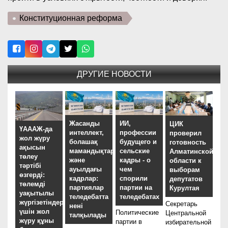
Конституционная реформа
ДРУГИЕ НОВОСТИ
Жасанды
ИИ,
ЦИК
ҮАААЖ-да
интеллект,
профессии
проверил
жол жүру
болашақ
будущего и
готовность
ақысын
мамандықтар
сельские
Алматинской
төлеу
және
кадры - о
области к
тәртібі
ауылдағы
чем
выборам
өзгерді:
кадрлар:
спорили
депутатов
төлемді
партиялар
партии на
Курултая
уақытылы
теледебатта
теледебатах
жүргізетіндер
Секретарь
нені
үшін жол
Политические
Центральной
талқылады
жүру құны
партии в
избирательной