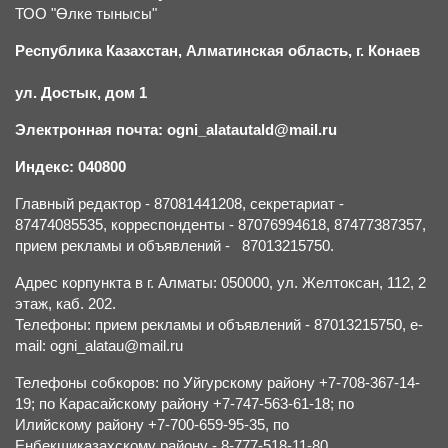
ТОО "Өлке тынысы"
Республика Казахстан, Алматинская область, г.
К
онаев
ул. Достык, дом 1
Электронная почта: ogni_alatautald@mail.ru
Индекс: 040800
Главный редактор - 87081441208, секретариат -
87474085535, корреспонденты - 87076994618, 87477387357,
прием рекламы и объявлений - 87013215750.
Адрес корпункта в г. Алматы: 050000, ул. Желтоксан, 112, 2
этаж, каб. 202.
Телефоны: прием рекламы и объявлений - 87013215750, e-
mail: ogni_alatau@mail.ru
Телефоны собкоров: по Уйгурскому району +7-708-367-14-
19; по Карасайскому району +7-747-563-61-18; по
Илийскому району +7-700-659-95-35, по
Енбекшиказахскому району - 8-777-518-11-80.