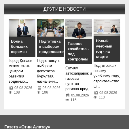
ДРУГИЕ НОВОСТИ
Новый
Волна
Подготовка
Газовое
учебный
больших
к выборам
хозяйство -
год - на
перемен
продолжается
под
старте
контролем
Город Қонаев
Подготовку к
Подготовка к
может стать
выборам
Сотням
новому
центром
депутатов
автозаправок и
учебному году,
развития
Курултая,
газовых
строительство
водно-мо...
назначенн...
пунктов
ш...
05.08.2026
05.08.2026
региона пред...
108
106
05.08.2026
05.08.2026
113
115
Газета «Огни Алатау»