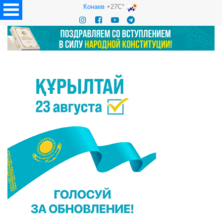
Конаев
+27C°