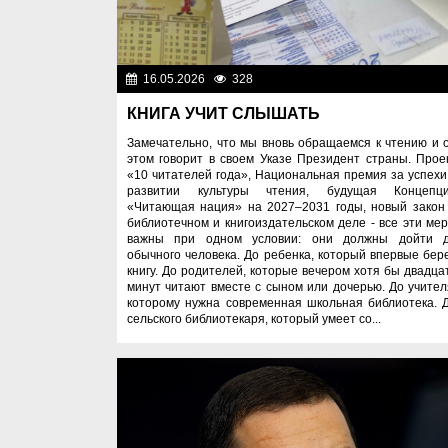
16.05.2026
328
Важные новос
КНИГА УЧИТ СЛЫШАТЬ
Замечательно, что мы вновь обращаемся к чтению и 
этом говорит в своем Указе Президент страны. Прое
«10 читателей года», Национальная премия за успехи
развитии культуры чтения, будущая Концепц
«Читающая нация» на 2027–2031 годы, новый закон
библиотечном и книгоиздательском деле - все эти ме
важны при одном условии: они должны дойти 
обычного человека. До ребенка, который впервые бер
книгу. До родителей, которые вечером хотя бы двадца
минут читают вместе с сыном или дочерью. До учител
которому нужна современная школьная библиотека. 
сельского библиотекаря, который умеет со...