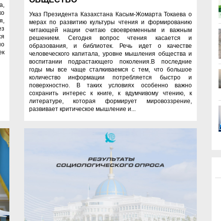
а,
ко
Указ Президента Казахстана Касым-Жомарта Токаева о
я,
мерах по развитию культуры чтения и формированию
ез
читающей нации считаю своевременным и важным
ся
решением. Сегодня вопрос чтения касается и
но
образования, и библиотек. Речь идет о качестве
ек
человеческого капитала, уровне мышления общества и
воспитании подрастающего поколения.В последние
годы мы все чаще сталкиваемся с тем, что большое
количество информации потребляется быстро и
поверхностно. В таких условиях особенно важно
сохранить интерес к книге, к вдумчивому чтению, к
литературе, которая формирует мировоззрение,
развивает критическое мышление и...