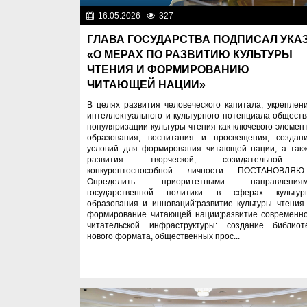
16.05.2026
327
Важные новос
ГЛАВА ГОСУДАРСТВА ПОДПИСАЛ УКА
«О МЕРАХ ПО РАЗВИТИЮ КУЛЬТУРЫ
ЧТЕНИЯ И ФОРМИРОВАНИЮ
ЧИТАЮЩЕЙ НАЦИИ»
В целях развития человеческого капитала, укреплен
интеллектуального и культурного потенциала обществ
популяризации культуры чтения как ключевого элемен
образования, воспитания и просвещения, создан
условий для формирования читающей нации, а так
развития творческой, созидательной
конкурентоспособной личности ПОСТАНОВЛЯЮ:
Определить приоритетными направления
государственной политики в сферах культур
образования и инноваций:развитие культуры чтения
формирование читающей нации;развитие современн
читательской инфраструктуры: создание библиот
нового формата, общественных прос...