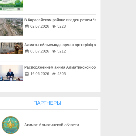
07.08
Защита детей требует совместных действий
07.08
Свыше 1900 ИИ-фильмов из более чем 90 стран поступило на Ast
В Карасайском районе введен режим ЧС местного масштаба
02.07.2026
5223
07.08
У граждан высокие ожидания от выборов в Курултай – опрос о
Алматы облысында орман өрттерінің алдын алу жұмыстары
07.08
ОТБАСЫ – ОТАН ҚОРҒАУШЫНЫҢ БЕРІК ТІРЕГІ
03.07.2026
5212
07.08
Еліміздің ертеңі – әрбір азаматтың таңдауында
Распоряжением акима Алматинской области Куаныш Бахыту
07.08
Более 100 объектов планируется построить в Алматинской обл
16.06.2026
4805
07.08
Юбилейная выставка клуба открыла свои двери
07.08
Безопасный атом начинается с науки: какую роль играют иссл
ПАРТНЕРЫ
07.08
Вот оно – счастье
Акимат Алматинской области
07.08
КАК ЛЕГКО НАЙТИ СВОЙ УЧАСТОК ДЛЯ ГОЛОСОВАНИЯ? ЗАП