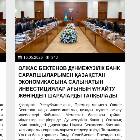
ти
16.05.2026
340
Важные новости
ОЛЖАС БЕКТЕНОВ ДҮНИЕЖҮЗІЛІК БАНК
САРАПШЫЛАРЫМЕН ҚАЗАҚСТАН
ЭКОНОМИКАСЫНА САЛЫНАТЫН
ИНВЕСТИЦИЯЛАР АҒЫНЫН ҰЛҒАЙТУ
ЖӨНІНДЕГІ ШАРАЛАРДЫ ТАЛҚЫЛАДЫ
ов
Қазақстан Республикасының Премьер-министр Олжас
 с
Бектенов жаңа инвестициялық циклды жүзеге асыру
ии
мәселелері бойынша Мемлекет басшысы қойған
ых
міндеттер шеңберінде Дүниежүзілік банктің Орталық
го
Азия жөніндегі директоры Наджи Бенхассин бастаған
ие
халықаралық сарапшылармен кездесу өткізді.Талқылауға
в,
Ұлттық банк төрағасы Тимур Сүлейменов, Президенттің
по
кеңесшісі – Стратегиялық жоспарлау және реформалар