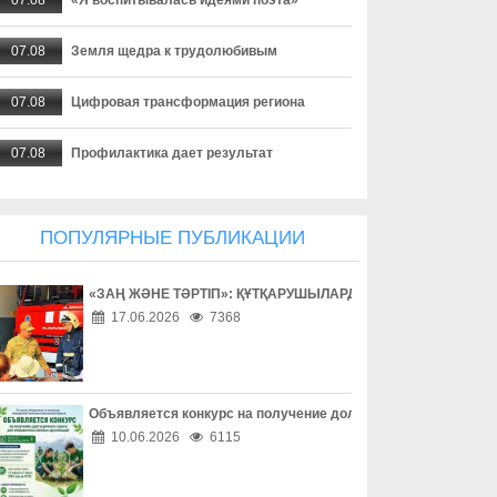
07.08
Земля щедра к трудолюбивым
07.08
Цифровая трансформация региона
07.08
Профилактика дает результат
07.08
Создаются необходимые условия
ПОПУЛЯРНЫЕ ПУБЛИКАЦИИ
07.08
Экотуризм с сельским колоритом
«ЗАҢ ЖӘНЕ ТӘРТІП»: ҚҰТҚАРУШЫЛАРДЫҢ ЕҢБЕГІМЕН ТАН
07.08
Урожайный сезон для местных аграриев
17.06.2026
7368
07.08
Акция добра и помощи
07.08
Драйвер развития экономики
Объявляется конкурс на получение долгосрочного гранта д
10.06.2026
6115
07.08
Цифровая медицина становится ближе