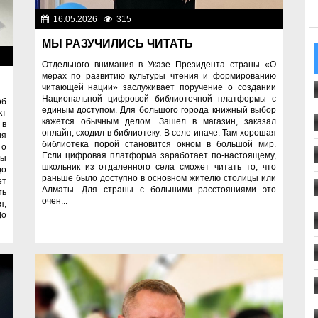
16.05.2026
315
Важные новости
МЫ РАЗУЧИЛИСЬ ЧИТАТЬ
ти
Отдельного внимания в Указе Президента страны «О
мерах по развитию культуры чтения и формированию
читающей нации» заслуживает поручение о создании
Национальной цифровой библиотечной платформы с
об
единым доступом. Для большого города книжный выбор
кт
кажется обычным делом. Зашел в магазин, заказал
 в
онлайн, сходил в библиотеку. В селе иначе. Там хорошая
ия
библиотека порой становится окном в большой мир.
 о
Если цифровая платформа заработает по-настоящему,
ры
школьник из отдаленного села сможет читать то, что
до
раньше было доступно в основном жителю столицы или
ет
Алматы. Для страны с большими расстояниями это
ть
очен...
я,
До