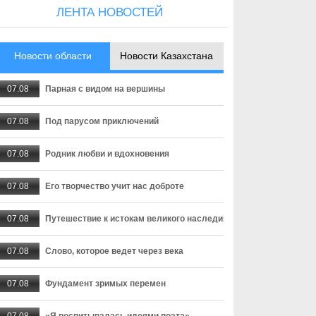
ЛЕНТА НОВОСТЕЙ
Новости области
Новости Казахстана
07.08
Парная с видом на вершины
07.08
Под парусом приключений
07.08
Родник любви и вдохновения
07.08
Его творчество учит нас доброте
07.08
Путешествие к истокам великого наследия
07.08
Слово, которое ведет через века
07.08
Фундамент зримых перемен
07.08
«Я воспитывалась идеями поэта»