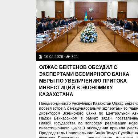
16.05.2026
321
Важные новос
ОЛЖАС БЕКТЕНОВ ОБСУДИЛ С
ЭКСПЕРТАМИ ВСЕМИРНОГО БАНКА
МЕРЫ ПО УВЕЛИЧЕНИЮ ПРИТОКА
ИНВЕСТИЦИЙ В ЭКОНОМИКУ
КАЗАХСТАНА
Премьер-министр Республики Казахстан Олжас Бектен
провел встречу с международными экспертами во главе
директором Всемирного банка по Центральной Аз
Наджи Бенхассином в рамках задач, поставленн
Главой государства по вопросам реализации ново
инвестиционного цикла.В обсуждении приняли участ
Председатель Национального Банка Тимур Сулеймено
советник Президента – председатель Агентства 