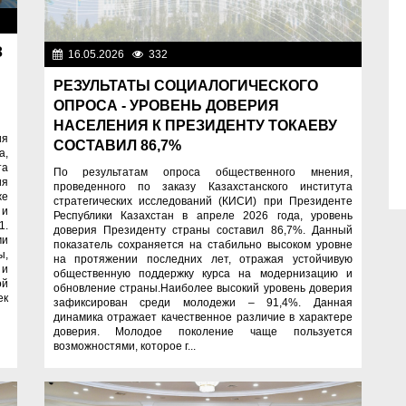
ти
З
16.05.2026
332
Важные новости
РЕЗУЛЬТАТЫ СОЦИАЛОГИЧЕСКОГО
ОПРОСА - УРОВЕНЬ ДОВЕРИЯ
НАСЕЛЕНИЯ К ПРЕЗИДЕНТУ ТОКАЕВУ
ия
СОСТАВИЛ 86,7%
а,
та
По результатам опроса общественного мнения,
ия
проведенного по заказу Казахстанского института
же
стратегических исследований (КИСИ) при Президенте
 и
Республики Казахстан в апреле 2026 года, уровень
1.
доверия Президенту страны составил 86,7%. Данный
ми
показатель сохраняется на стабильно высоком уровне
ы,
на протяжении последних лет, отражая устойчивую
 и
общественную поддержку курса на модернизацию и
ой
обновление страны.Наиболее высокий уровень доверия
ек
зафиксирован среди молодежи – 91,4%. Данная
динамика отражает качественное различие в характере
доверия. Молодое поколение чаще пользуется
возможностями, которое г...