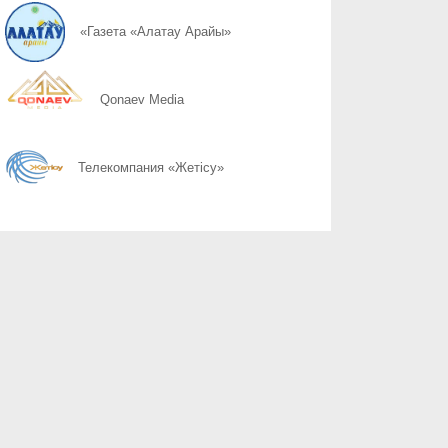
07.08
Слово ведет к знаниям
«Газета «Алатау Арайы»
07.08
Құрылтай сайлауы: өңірлерде саяси күнтәртібі қалай түзіледі?
Qonaev Media
07.08
Курултай-2026: партии вернулись в регионы после дебатов
Телекомпания «Жетісу»