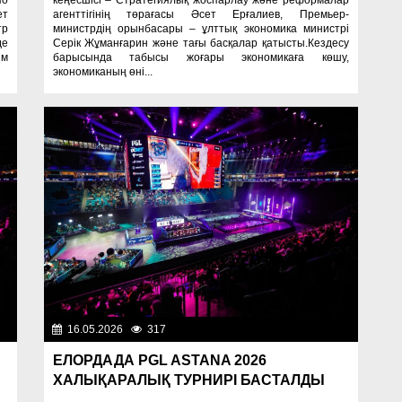
ет
агенттігінің төрағасы Әсет Ерғалиев, Премьер-
тр
министрдің орынбасары – ұлттық экономика министрі
де
Серік Жұманғарин және тағы басқалар қатысты.Кездесу
им
барысында табысы жоғары экономикаға көшу,
экономиканың өні...
ти
16.05.2026
317
Важные новости
ЕЛОРДАДА PGL ASTANA 2026
ХАЛЫҚАРАЛЫҚ ТУРНИРІ БАСТАЛДЫ