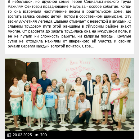
В небольшой, но дружной семье Героя Социалистического труда
Рахилям Сеитовой празднование Наурыза - особое событие. Когда-
то она встречала наступление весны в родительском доме, где
воспитывались семеро детей, потом в собственном шаныраке. Эту
весну 87-летняя легенда Шарына отмечает с невесткой и внуками. О
славном трудовом пути этой женщины в Уйгурском районе знают
многие. От рассвета до заката трудилась она на кукурузном поле, и
ее не пугали ни сложность работы, ни капризы погоды. Круглые
сутки не отходила Рахилям от вверенного ей участка и своими
руками берегла каждый золотой початок. Стре...
20.03.2025
700
Люди