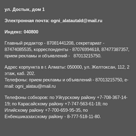
ул. Достык, дом 1
Электронная почта: ogni_alatautald@mail.ru
Индекс: 040800
Главный редактор - 87081441208, секретариат -
87474085535, корреспонденты - 87076994618, 87477387357,
прием рекламы и объявлений - 87013215750.
Адрес корпункта в г. Алматы: 050000, ул. Желтоксан, 112, 2
этаж, каб. 202.
Телефоны: прием рекламы и объявлений - 87013215750, e-
mail: ogni_alatau@mail.ru
Телефоны собкоров: по Уйгурскому району +7-708-367-14-
19; по Карасайскому району +7-747-563-61-18; по
Илийскому району +7-700-659-95-35, по
Енбекшиказахскому району - 8-777-518-11-80.