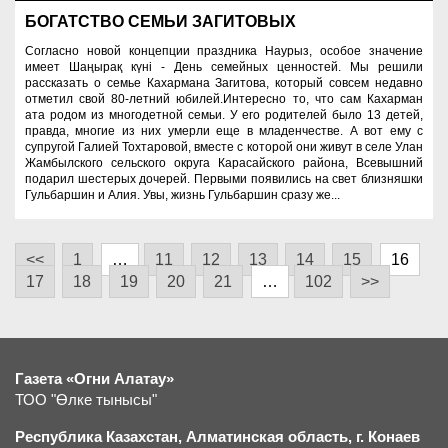
БОГАТСТВО СЕМЬИ ЗАГИТОВЫХ
Согласно новой концепции праздника Наурыз, особое значение
имеет Шаңырақ күні - День семейных ценностей. Мы решили
рассказать о семье Кахармана Загитова, который совсем недавно
отметил свой 80-летний юбилей.Интересно то, что сам Кахарман
ата родом из многодетной семьи. У его родителей было 13 детей,
правда, многие из них умерли еще в младенчестве. А вот ему с
супругой Галией Тохтаровой, вместе с которой они живут в селе Улан
Жамбылского сельского округа Карасайского района, Всевышний
подарил шестерых дочерей. Первыми появились на свет близняшки
Гульбаршин и Алия. Увы, жизнь Гульбаршин сразу же...
<<
1
…
11
12
13
14
15
16
17
18
19
20
21
…
102
>>
Газета «Огни Алатау»
ТОО "Өлке тынысы"
Республика Казахстан, Алматинская область, г.
К
онаев