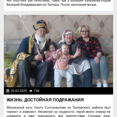
без опытных рук печатника, таких, как у Валерия Кубракова.Родом
Валерий Владимирович из Талгара. После окончания восьм...
25.03.2025
736
Люди
ЖИЗНЬ, ДОСТОЙНАЯ ПОДРАЖАНИЯ
Жизненный путь Ахата Солтанкулова из Талгарского района был
тернист и извилист. Несмотря на трудности, герой моего очерка не
сломался и смог преодолеть все препятствия…Сегодня Ахат