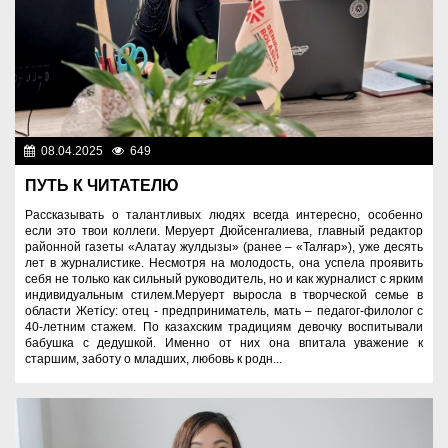
08.04.2025
649
Люди
ПУТЬ К ЧИТАТЕЛЮ
Рассказывать о талантливых людях всегда интересно, особенно
если это твои коллеги. Меруерт Дюйсенгалиева, главный редактор
районной газеты «Алатау жулдызы» (ранее – «Талғар»), уже десять
лет в журналистике. Несмотря на молодость, она успела проявить
себя не только как сильный руководитель, но и как журналист с ярким
индивидуальным стилем.Меруерт выросла в творческой семье в
области Жетiсу: отец - предприниматель, мать – педагог-филолог с
40-летним стажем. По казахским традициям девочку воспитывали
бабушка с дедушкой. Именно от них она впитала уважение к
старшим, заботу о младших, любовь к родн...