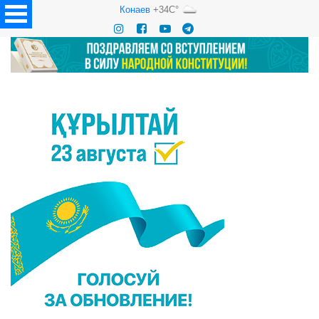
Конаев
+34C°