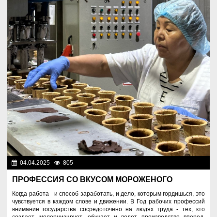
04.04.2025
805
Люди
ПРОФЕССИЯ СО ВКУСОМ МОРОЖЕНОГО
Когда работа - и способ заработать, и дело, которым гордишься, это
чувствуется в каждом слове и движении. В Год рабочих профессий
внимание государства сосредоточено на людях труда - тех, кто
создает, модернизирует, обучает и ведет производство вперед.