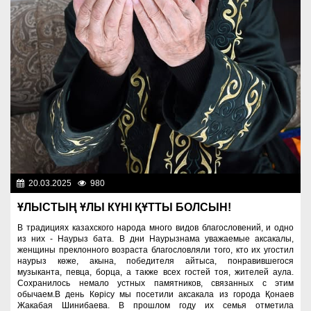
20.03.2025
980
Люди
ҰЛЫСТЫҢ ҰЛЫ КҮНІ ҚҰТТЫ БОЛСЫН!
В традициях казахского народа много видов благословений, и одно
из них - Наурыз бата. В дни Наурызнама уважаемые аксакалы,
женщины преклонного возраста благословляли того, кто их угостил
наурыз көже, акына, победителя айтыса, понравившегося
музыканта, певца, борца, а также всех гостей тоя, жителей аула.
Сохранилось немало устных памятников, связанных с этим
обычаем.В день Көрісу мы посетили аксакала из города Қонаев
Жакабая Шинибаева. В прошлом году их семья отметила