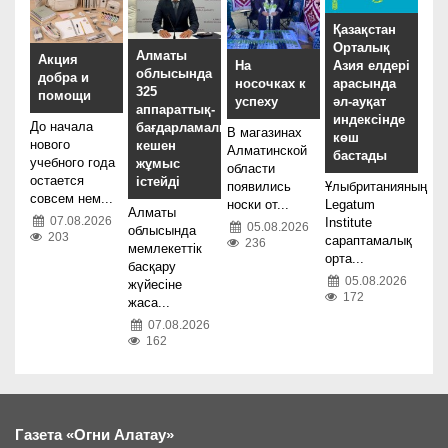
Қазақстан
Орталық
Алматы
Акция
На
Азия елдері
облысында
добра и
носочках к
арасында
325
помощи
успеху
әл-ауқат
аппараттық-
индексінде
До начала
бағдарламалық
В магазинах
көш
нового
кешен
Алматинской
бастады
учебного года
жұмыс
области
остается
істейді
появились
Ұлыбританияның
совсем нем...
носки от...
Legatum
Алматы
07.08.2026
Institute
05.08.2026
облысында
203
сараптамалық
236
мемлекеттік
орта...
басқару
05.08.2026
жүйесіне
172
жаса...
07.08.2026
162
Газета «Огни Алатау»