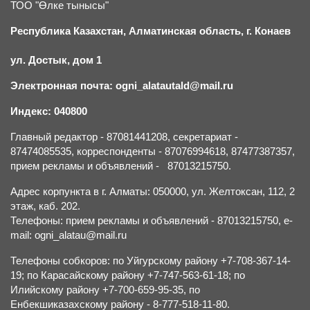
ТОО "Өлке тынысы"
Республика Казахстан, Алматинская область, г.
К
онаев
ул. Достык, дом 1
Электронная почта: ogni_alatautald@mail.ru
Индекс: 040800
Главный редактор - 87081441208, секретариат -
87474085535, корреспонденты - 87076994618, 87477387357,
прием рекламы и объявлений - 87013215750.
Адрес корпункта в г. Алматы: 050000, ул. Желтоксан, 112, 2
этаж, каб. 202.
Телефоны: прием рекламы и объявлений - 87013215750, e-
mail: ogni_alatau@mail.ru
Телефоны собкоров: по Уйгурскому району +7-708-367-14-
19; по Карасайскому району +7-747-563-61-18; по
Илийскому району +7-700-659-95-35, по
Енбекшиказахскому району - 8-777-518-11-80.