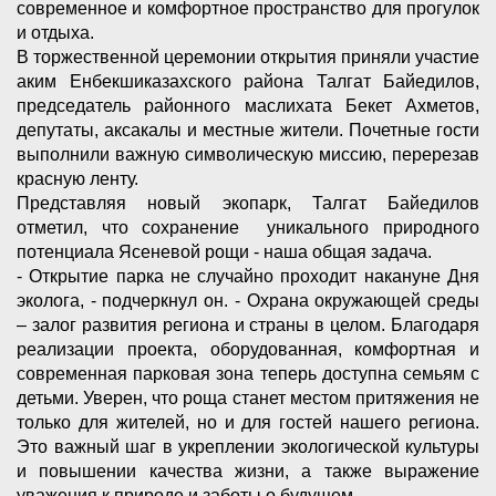
современное и комфортное пространство для прогулок
и отдыха.
В торжественной церемонии открытия приняли участие
аким Енбекшиказахского района Талгат Байедилов,
председатель районного маслихата Бекет Ахметов,
депутаты, аксакалы и местные жители. Почетные гости
выполнили важную символическую миссию, перерезав
красную ленту.
Представляя новый экопарк, Талгат Байедилов
отметил, что сохранение уникального природного
потенциала Ясеневой рощи - наша общая задача.
- Открытие парка не случайно проходит накануне Дня
эколога, - подчеркнул он. - Охрана окружающей среды
– залог развития региона и страны в целом. Благодаря
реализации проекта, оборудованная, комфортная и
современная парковая зона теперь доступна семьям с
детьми. Уверен, что роща станет местом притяжения не
только для жителей, но и для гостей нашего региона.
Это важный шаг в укреплении экологической культуры
и повышении качества жизни, а также выражение
уважения к природе и заботы о будущем.