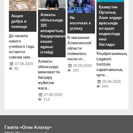
Қазақстан
Орталық
Алматы
Акция
На
Азия елдері
облысында
добра и
носочках к
арасында
325
помощи
успеху
әл-ауқат
аппараттық-
индексінде
До начала
бағдарламалық
В магазинах
көш
нового
кешен
Алматинской
бастады
учебного года
жұмыс
области
остается
істейді
появились
Ұлыбританияның
совсем нем...
носки от...
Legatum
Алматы
07.08.2026
Institute
05.08.2026
облысында
90
сараптамалық
192
мемлекеттік
орта...
басқару
05.08.2026
жүйесіне
164
жаса...
07.08.2026
113
Газета «Огни Алатау»