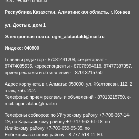
ТОО "Өлке тынысы"
Республика Казахстан, Алматинская область, г.
К
онаев
ул. Достык, дом 1
Электронная почта: ogni_alatautald@mail.ru
Индекс: 040800
Главный редактор - 87081441208, секретариат -
87474085535, корреспонденты - 87076994618, 87477387357,
прием рекламы и объявлений - 87013215750.
Адрес корпункта в г. Алматы: 050000, ул. Желтоксан, 112, 2
этаж, каб. 202.
Телефоны: прием рекламы и объявлений - 87013215750, e-
mail: ogni_alatau@mail.ru
Телефоны собкоров: по Уйгурскому району +7-708-367-14-
19; по Карасайскому району +7-747-563-61-18; по
Илийскому району +7-700-659-95-35, по
Енбекшиказахскому району - 8-777-518-11-80.