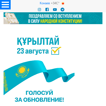
Конаев
+34C°