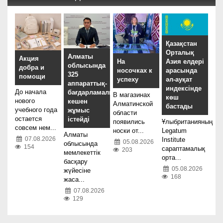
Қазақстан
Орталық
Алматы
Акция
На
Азия елдері
облысында
добра и
носочках к
арасында
325
помощи
успеху
әл-ауқат
аппараттық-
индексінде
До начала
бағдарламалық
В магазинах
көш
нового
кешен
Алматинской
бастады
учебного года
жұмыс
области
остается
істейді
появились
Ұлыбританияның
совсем нем...
носки от...
Legatum
Алматы
07.08.2026
Institute
05.08.2026
облысында
154
сараптамалық
203
мемлекеттік
орта...
басқару
05.08.2026
жүйесіне
168
жаса...
07.08.2026
129