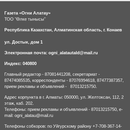
Газета «Огни Алатау»
ТОО "Өлке тынысы"
Республика Казахстан, Алматинская область, г.
К
онаев
ул. Достык, дом 1
Электронная почта: ogni_alatautald@mail.ru
Индекс: 040800
Главный редактор - 87081441208, секретариат -
87474085535, корреспонденты - 87076994618, 87477387357,
прием рекламы и объявлений - 87013215750.
Адрес корпункта в г. Алматы: 050000, ул. Желтоксан, 112, 2
этаж, каб. 202.
Телефоны: прием рекламы и объявлений - 87013215750, e-
mail: ogni_alatau@mail.ru
Телефоны собкоров: по Уйгурскому району +7-708-367-14-