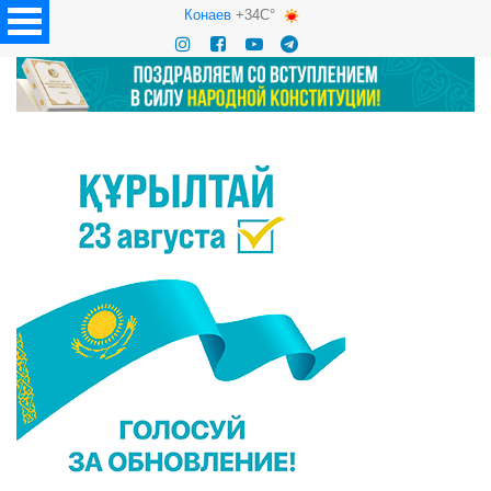
Конаев
+34C°